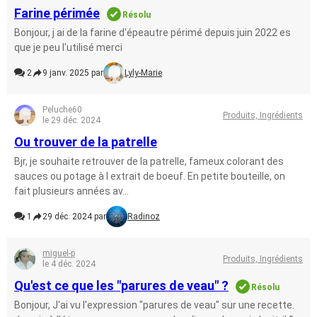
Farine périmée
Résolu
Bonjour, j ai de la farine d'épeautre périmé depuis juin 2022 es
que je peu l'utilisé merci
2
9 janv. 2025 par
Lyly-Marie
Peluche60
Produits, Ingrédients
le 29 déc. 2024
Ou trouver de la patrelle
Bjr, je souhaite retrouver de la patrelle, fameux colorant des
sauces ou potage à l extrait de boeuf. En petite bouteille, on
fait plusieurs années av...
1
29 déc. 2024 par
Radinoz
miguel-p
Produits, Ingrédients
le 4 déc. 2024
Qu'est ce que les "parures de veau" ?
Résolu
Bonjour, J'ai vu l'expression "parures de veau" sur une recette.