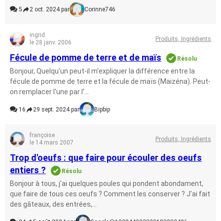
5
2 oct. 2024 par
Corinne746
ingrid
Produits, Ingrédients
le 28 janv. 2006
Fécule de pomme de terre et de maïs
Résolu
Bonjour, Quelqu'un peut-il m'expliquer la différence entre la
fécule de pomme de terre et la fécule de maïs (Maizéna). Peut-
on remplacer l'une par l'...
16
29 sept. 2024 par
Bipbip
françoise
Produits, Ingrédients
le 14 mars 2007
Trop d'oeufs : que faire pour écouler des oeufs
entiers ?
Résolu
Bonjour à tous, j'ai quelques poules qui pondent abondament,
que faire de tous ces oeufs ? Comment les conserver ? J'ai fait
des gâteaux, des entrées,...