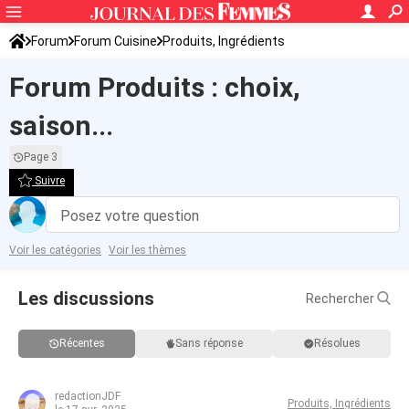
Forum
Forum Cuisine
Produits, Ingrédients
Forum Produits : choix,
saison...
Page 3
Suivre
Posez votre question
Voir les catégories
Voir les thèmes
Les discussions
Rechercher
Récentes
Sans réponse
Résolues
redactionJDF
Produits, Ingrédients