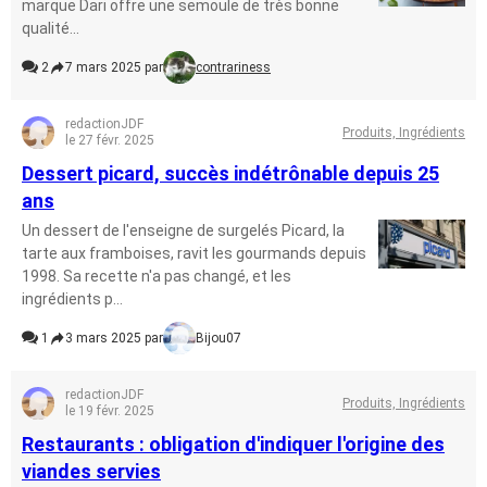
marque Dari offre une semoule de très bonne
qualité...
2
7 mars 2025 par
contrariness
redactionJDF
Produits, Ingrédients
le 27 févr. 2025
Dessert picard, succès indétrônable depuis 25
ans
Un dessert de l'enseigne de surgelés Picard, la
tarte aux framboises, ravit les gourmands depuis
1998. Sa recette n'a pas changé, et les
ingrédients p...
1
3 mars 2025 par
Bijou07
redactionJDF
Produits, Ingrédients
le 19 févr. 2025
Restaurants : obligation d'indiquer l'origine des
viandes servies