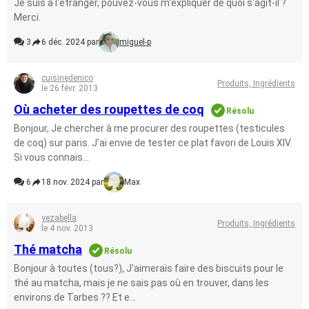
Je suis à l'étranger, pouvez-vous m'expliquer de quoi s'agit-il ?
Merci.
3
6 déc. 2024 par
miguel-p
cuisinedenico
Produits, Ingrédients
le 26 févr. 2013
Où acheter des roupettes de coq
Résolu
Bonjour, Je chercher à me procurer des roupettes (testicules
de coq) sur paris. J'ai envie de tester ce plat favori de Louis XIV.
Si vous connais...
6
18 nov. 2024 par
Max
yezabella
Produits, Ingrédients
le 4 nov. 2013
Thé matcha
Résolu
Bonjour à toutes (tous?), J'aimerais faire des biscuits pour le
thé au matcha, mais je ne sais pas où en trouver, dans les
environs de Tarbes ?? Et e...