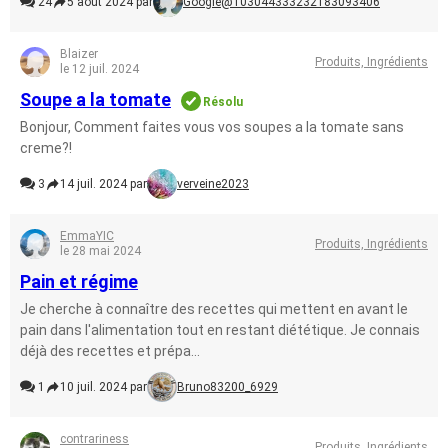
24
5 août 2024 par
Google@103044333232183093406
Blaizer
Produits, Ingrédients
le 12 juil. 2024
Soupe a la tomate
Résolu
Bonjour, Comment faites vous vos soupes a la tomate sans
creme?!
3
14 juil. 2024 par
verveine2023
EmmaYIC
Produits, Ingrédients
le 28 mai 2024
Pain et régime
Je cherche à connaître des recettes qui mettent en avant le
pain dans l'alimentation tout en restant diététique. Je connais
déjà des recettes et prépa...
1
10 juil. 2024 par
Bruno83200_6929
contrariness
Produits, Ingrédients