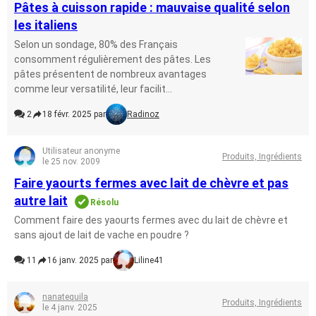
Pâtes à cuisson rapide : mauvaise qualité selon
les italiens
Selon un sondage, 80% des Français
consomment régulièrement des pâtes. Les
pâtes présentent de nombreux avantages
comme leur versatilité, leur facilit...
2
18 févr. 2025 par
Radinoz
Utilisateur anonyme
Produits, Ingrédients
le 25 nov. 2009
Faire yaourts fermes avec lait de chèvre et pas
autre lait
Résolu
Comment faire des yaourts fermes avec du lait de chèvre et
sans ajout de lait de vache en poudre ?
11
16 janv. 2025 par
Liline41
nanatequila
Produits, Ingrédients
le 4 janv. 2025