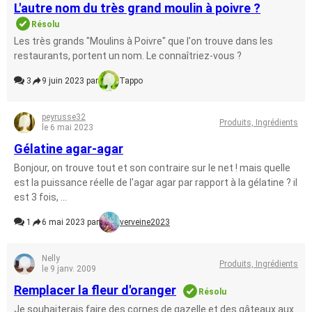
L'autre nom du très grand moulin à poivre ?
Résolu
Les très grands "Moulins à Poivre" que l'on trouve dans les
restaurants, portent un nom. Le connaîtriez-vous ?
3
9 juin 2023 par
Tappo
peyrusse32
Produits, Ingrédients
le 6 mai 2023
Gélatine agar-agar
Bonjour, on trouve tout et son contraire sur le net ! mais quelle
est la puissance réelle de l'agar agar par rapport à la gélatine ? il
est 3 fois, ...
1
6 mai 2023 par
verveine2023
Nelly
Produits, Ingrédients
le 9 janv. 2009
Remplacer la fleur d'oranger
Résolu
Je souhaiterais faire des cornes de gazelle et des gâteaux aux