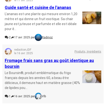
le 17 avr. 2025
Guide santé et cuisine de l'ananas
L'ananas est une plante qui mesure environ 1,20
mètre et qui donne un fruit exotique. Sa chair
jaune est juteuse et parfumée et elle est idéale
pour ê...
2
17 avr. 2025 par
Radinoz
redactionJDF
Produits, Ingrédients
le 16 avr. 2025
Fromage frais sans gras au goût identique au
boursin
Le Boursin®, produit emblématique du frigo
français depuis les années 60, a beau être
délicieux, il demeure haut en matière grasse (40%
de lipides pou...
1
16 avr. 2025 par
Vlb