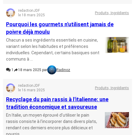
redactionJDF
Produits, Ingrédients
le 18 mars 2025
Pourquoi les gourmets n'utilisent jamais de
poivre déjà moulu
Chacun a ses ingrédients essentiels en cuisine,
variant selon les habitudes et préférences
individuelles. Cependant, certains basiques sont
communs à ...
1
18 mars 2025 par
Radinoz
redactionJDF
Produits, Ingrédients
le 16 mars 2025
Recyclage du pain rassis à l'italienne: une
tradition économique et savoureuse
En Italie, un moyen éprouvé d'utiliser le pain
rassis consiste à l'incorporer dans divers plats,
rendant ces derniers encore plus délicieux et
nourris...