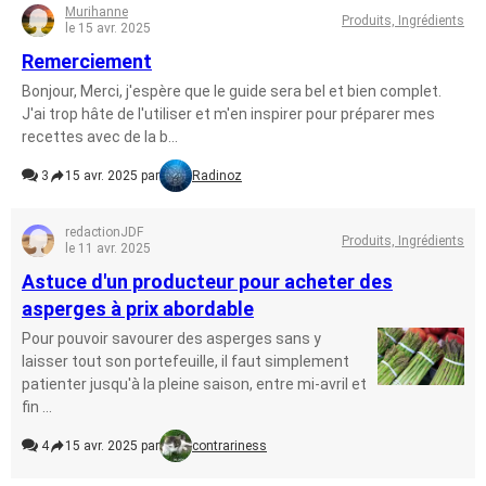
Murihanne
Produits, Ingrédients
le 15 avr. 2025
Remerciement
Bonjour, Merci, j'espère que le guide sera bel et bien complet.
J'ai trop hâte de l'utiliser et m'en inspirer pour préparer mes
recettes avec de la b...
3
15 avr. 2025 par
Radinoz
redactionJDF
Produits, Ingrédients
le 11 avr. 2025
Astuce d'un producteur pour acheter des
asperges à prix abordable
Pour pouvoir savourer des asperges sans y
laisser tout son portefeuille, il faut simplement
patienter jusqu'à la pleine saison, entre mi-avril et
fin ...
4
15 avr. 2025 par
contrariness