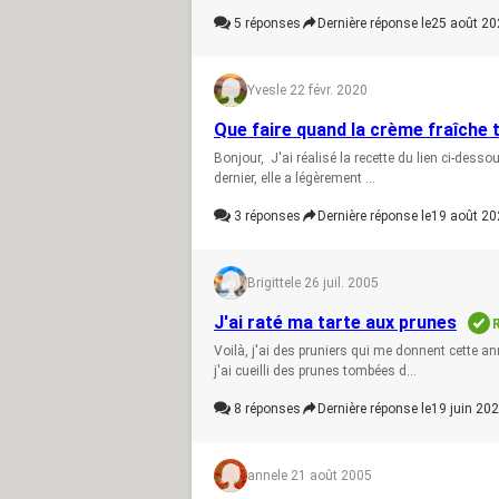
5
réponses
Dernière réponse le
25 août 20
Yves
le 22 févr. 2020
Que faire quand la crème fraîche 
Bonjour, J'ai réalisé la recette du lien ci-desso
dernier, elle a légèrement ...
3
réponses
Dernière réponse le
19 août 20
Brigitte
le 26 juil. 2005
J'ai raté ma tarte aux prunes
Voilà, j'ai des pruniers qui me donnent cette an
j'ai cueilli des prunes tombées d...
8
réponses
Dernière réponse le
19 juin 202
anne
le 21 août 2005