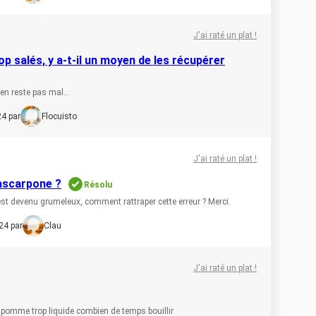
J'ai raté un plat !
rop salés, y a-t-il un moyen de les récupérer
en reste pas mal...
24 par
Flocuisto
J'ai raté un plat !
ascarpone ?
Résolu
 est devenu grumeleux, comment rattraper cette erreur ? Merci.
24 par
Clau
J'ai raté un plat !
e pomme trop liquide combien de temps bouillir