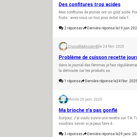
Des confitures trop acides
Mes confitures de prunes ont un goût acide. Pou
fruits...avez-vous un truc pour éviter cela ?...
2
réponses
Dernière réponse le
19 juin 202
CrocodileAncien45
le 24 févr. 2025
Problème de cuisson recette jou
dans le journal des femmes je fais régulièrement 
la démouler car les produits se...
1
réponse
Dernière réponse le
24 févr. 202
Mimi
le 29 janv. 2025
Ma brioche n'a pas gonflé
Bonjour, J'ai voulu suivre une recette sur Tik To
voudrais savoir si je peux faire d...
3
réponses
Dernière réponse le
29 janv. 20