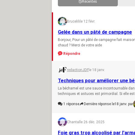
Récentes
Brucelili
le 12 févr.
Gelée dans un pâté de campagne
Bonjour, Pour un pâté de campagne fait maison,
chaud ? Merci de votre aide
Répondre
redactionJDF
le 18 janv.
Techniques pour améliorer une b
La béchamel est une sauce incontournable dans 
techniques et astuces est primordial. Si elle est t
1
réponse
Dernière réponse le
18 janv. par
Chantal
le 26 déc. 2025
Foie gras trop alcoolisé par l'ar