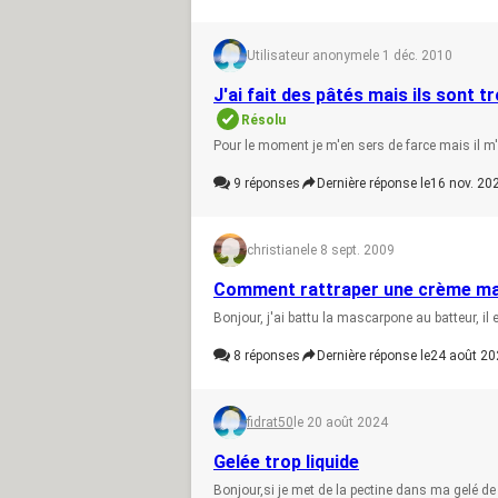
Utilisateur anonyme
le 1 déc. 2010
J'ai fait des pâtés mais ils sont t
Résolu
Pour le moment je m'en sers de farce mais il m'
9
réponses
Dernière réponse le
16 nov. 20
christiane
le 8 sept. 2009
Comment rattraper une crème m
Bonjour, j'ai battu la mascarpone au batteur, il
8
réponses
Dernière réponse le
24 août 20
fidrat50
le 20 août 2024
Gelée trop liquide
Bonjour,si je met de la pectine dans ma gelé d