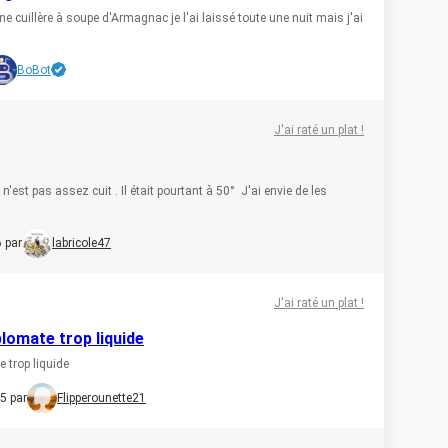
ne cuillère à soupe d'Armagnac je l'ai laissé toute une nuit mais j'ai
BoBot
J'ai raté un plat !
l n'est pas assez cuit . Il était pourtant à 50° J'ai envie de les
 par
labricole47
J'ai raté un plat !
omate trop liquide
 trop liquide
5 par
Flipperounette21