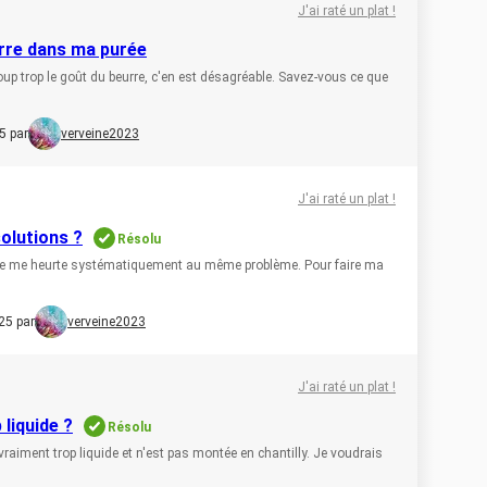
J'ai raté un plat !
rre dans ma purée
p trop le goût du beurre, c'en est désagréable. Savez-vous ce que
5 par
verveine2023
J'ai raté un plat !
solutions ?
Résolu
, je me heurte systématiquement au même problème. Pour faire ma
25 par
verveine2023
J'ai raté un plat !
liquide ?
Résolu
 vraiment trop liquide et n'est pas montée en chantilly. Je voudrais