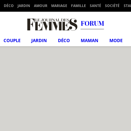
DÉCO
JARDIN
AMOUR
MARIAGE
FAMILLE
SANTÉ
SOCIÉTÉ
STA
FORUM
COUPLE
JARDIN
DÉCO
MAMAN
MODE