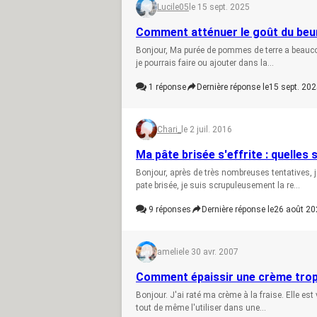
Lucile05
le 15 sept. 2025
Comment atténuer le goût du beu
Bonjour, Ma purée de pommes de terre a beaucou
je pourrais faire ou ajouter dans la...
1
réponse
Dernière réponse le
15 sept. 202
Chari_
le 2 juil. 2016
Ma pâte brisée s'effrite : quelles 
Bonjour, après de très nombreuses tentatives
pate brisée, je suis scrupuleusement la re...
9
réponses
Dernière réponse le
26 août 20
amelie
le 30 avr. 2007
Comment épaissir une crème trop 
Bonjour. J'ai raté ma crème à la fraise. Elle est
tout de même l'utiliser dans une...