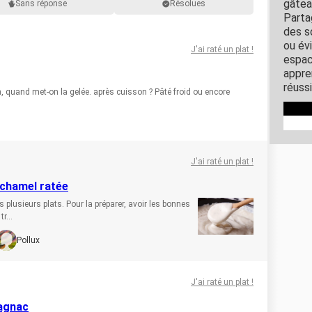
gâtea
Sans réponse
Résolues
Parta
des s
ou év
J'ai raté un plat !
espace
appre
réussi
 quand met-on la gelée. après cuisson ? Pâté froid ou encore
J'ai raté un plat !
échamel ratée
plusieurs plats. Pour la préparer, avoir les bonnes
r...
Pollux
J'ai raté un plat !
magnac