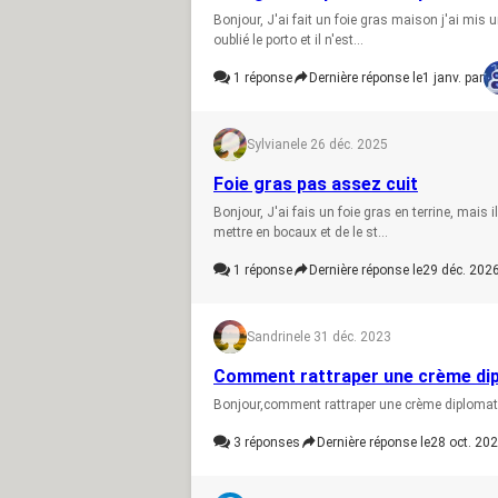
Bonjour, J'ai fait un foie gras maison j'ai mis u
oublié le porto et il n'est...
1
réponse
Dernière réponse le
1 janv. par
Sylviane
le 26 déc. 2025
Foie gras pas assez cuit
Bonjour, J'ai fais un foie gras en terrine, mais i
mettre en bocaux et de le st...
1
réponse
Dernière réponse le
29 déc. 2026
Sandrine
le 31 déc. 2023
Comment rattraper une crème dipl
Bonjour,comment rattraper une crème diplomate
3
réponses
Dernière réponse le
28 oct. 202