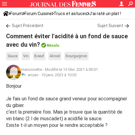
Forum
Forum Cuisine
Trucs et astuces
J'ai raté un plat !
Sujet Précédent
Sujet Suivant
Comment éviter l'acidité à un fond de sauce
avec du vin?
Résolu
Sauce
Vin
Boeuf
Alcool
Bourguignon
marionnette
-
Modifié le 15 févr. 2021 à 00:01
arizan -
10 janv. 2023 à 10:03
Bonjour
Je fais un fond de sauce grand veneur pour accompagner
du gibier.
c'est la première fois. Mais je trouve que la quantité de
vin blanc (2 l de muscadet) a acidifié la sauce.
Existe t-il un moyen pour le rendre acceptable ?