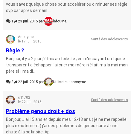
vous savez quelque chose pour accélérer ou diminuer ses règle
svp car après demain ...
1
23 juil. 2015 par
lafouine.
Anonyme
Santé des adolescents
le 17 juil. 2015
Règle ?
Bonjour, il y a 2 jour j'étais au toilette , en m'essayant un liquide
transparent c échapper j'ai crier ma mère n'était ma la mai mon
père si il ma di...
3
22 juil. 2015 par
Utilisateur anonyme
crl1702
Santé des adolescents
le 22 juil. 2015
Problème genou droit + dos
Bonjour, J'ai 15 ans et depuis mes 12-13 ans ( je ne me rappelle
plus exactement ) j'ai des problèmes de genou suite à une
chute à la patinoire. Ap...