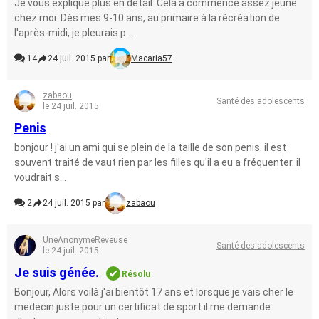
Je vous explique plus en détail: Cela a commencé assez jeune
chez moi. Dès mes 9-10 ans, au primaire à la récréation de
l'après-midi, je pleurais p...
14
24 juil. 2015 par
Macaria57
zabaou
Santé des adolescents
le 24 juil. 2015
Penis
bonjour ! j'ai un ami qui se plein de la taille de son penis. il est
souvent traité de vaut rien par les filles qu'il a eu a fréquenter. il
voudrait s...
2
24 juil. 2015 par
zabaou
UneAnonymeReveuse
Santé des adolescents
le 24 juil. 2015
Je suis génée.
Résolu
Bonjour, Alors voilà j'ai bientôt 17 ans et lorsque je vais cher le
medecin juste pour un certificat de sport il me demande