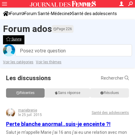
Forum
Forum Santé-Médecine
Santé des adolescents
Forum ados
Page 226
Suivre
Posez votre question
Voir les catégories
Voir les thèmes
Les discussions
Rechercher
Récentes
Sans réponse
Résolues
mariebrenie
Santé des adolescents
le 25 juil. 2015
Perte blanche anormal..suis-je enceinte ?!
Salut je m'appelle Marie j'ai 16 ans j'ai eu une relation avec mon