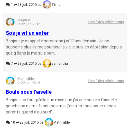
1
23 juil. 2015 par
Tiiina
poupete
Santé des adolescents
le 22 juin 2015
Sos je vit un enfer
Bonjour je m appelle samantha j ai 13ans demain . Je ne
supporte plus ils me pourisse la vie je suis en déprésion depuis
que g 8ans je me suis barr...
7
23 juil. 2015 par
samantha
Mathiiiilde
Santé des adolescents
le 22 juil. 2015
Boule sous l'aiselle
Bonjour, sa fait qu'elle que mois que j'ai une boule a l'aisselle
gauche sa ne me fesait pas mal, j'en n'est pas parler a mes
parents quand a aujourd'...
10
23 juil. 2015 par
Mathiiiilde