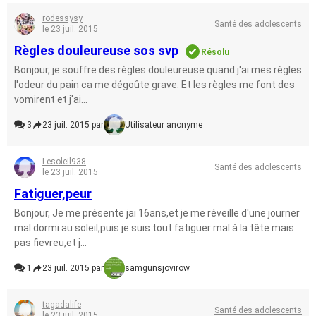
rodessysy
Santé des adolescents
le 23 juil. 2015
Règles douleureuse sos svp
Résolu
Bonjour, je souffre des règles douleureuse quand j'ai mes règles
l'odeur du pain ca me dégoûte grave. Et les règles me font des
vomirent et j'ai...
3
23 juil. 2015 par
Utilisateur anonyme
Lesoleil938
Santé des adolescents
le 23 juil. 2015
Fatiguer,peur
Bonjour, Je me présente jai 16ans,et je me réveille d'une journer
mal dormi au soleil,puis je suis tout fatiguer mal à la tête mais
pas fievreu,et j...
1
23 juil. 2015 par
samgunsjovirow
tagadalife
Santé des adolescents
le 23 juil. 2015