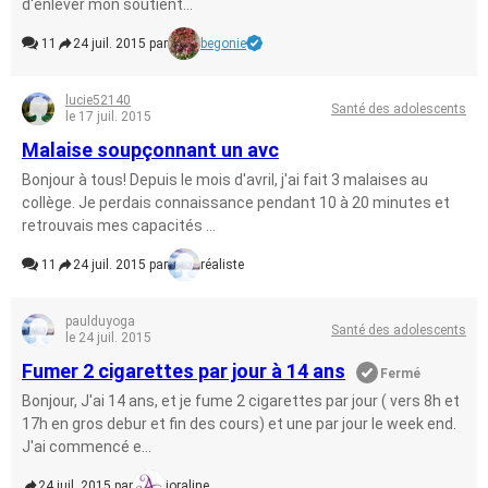
d'enlever mon soutient...
11
24 juil. 2015 par
begonie
lucie52140
Santé des adolescents
le 17 juil. 2015
Malaise soupçonnant un avc
Bonjour à tous! Depuis le mois d'avril, j'ai fait 3 malaises au
collège. Je perdais connaissance pendant 10 à 20 minutes et
retrouvais mes capacités ...
11
24 juil. 2015 par
réaliste
paulduyoga
Santé des adolescents
le 24 juil. 2015
Fumer 2 cigarettes par jour à 14 ans
Fermé
Bonjour, J'ai 14 ans, et je fume 2 cigarettes par jour ( vers 8h et
17h en gros debur et fin des cours) et une par jour le week end.
J'ai commencé e...
24 juil. 2015 par
joraline