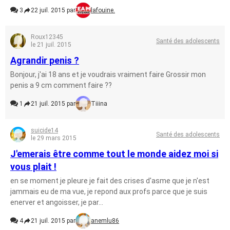
3
22 juil. 2015 par
lafouine.
Roux12345
Santé des adolescents
le 21 juil. 2015
Agrandir penis ?
Bonjour, j'ai 18 ans et je voudrais vraiment faire Grossir mon
penis a 9 cm comment faire ??
1
21 juil. 2015 par
Tiiina
suicide14
Santé des adolescents
le 29 mars 2015
J'emerais être comme tout le monde aidez moi si
vous plait !
en se moment je pleure je fait des crises d'asme que je n'est
jammais eu de ma vue, je repond aux profs parce que je suis
enerver et angoisser, je par...
4
21 juil. 2015 par
anemlu86