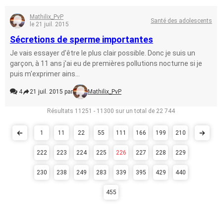
Mathilix_PvP
Santé des adolescents
le 21 juil. 2015
Sécretions de sperme importantes
Je vais essayer d'être le plus clair possible. Donc je suis un
garçon, à 11 ans j'ai eu de premières pollutions nocturne si je
puis m'exprimer ains...
4
21 juil. 2015 par
Mathilix_PvP
Résultats 11251 - 11300 sur un total de 22 744
1
11
22
55
111
166
199
210
222
223
224
225
226
227
228
229
230
238
249
283
339
395
429
440
455