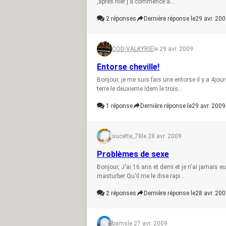
,apres hier j'a commence a...
2
réponses
Dernière réponse le
29 avr. 200
COD-VALKYRIE
le 29 avr. 2009
Entorse cheville!
Bonjour, je me suis fais une entorse il y a 4jou
terre le deuxieme Idem le trois...
1
réponse
Dernière réponse le
29 avr. 2009
sucette_78
le 28 avr. 2009
Problèmes de sexe
Bonjour, J'ai 16 ans et demi et je n'ai jamais 
masturber Qu'il me le dise rapi...
2
réponses
Dernière réponse le
28 avr. 200
bams
le 27 avr. 2009