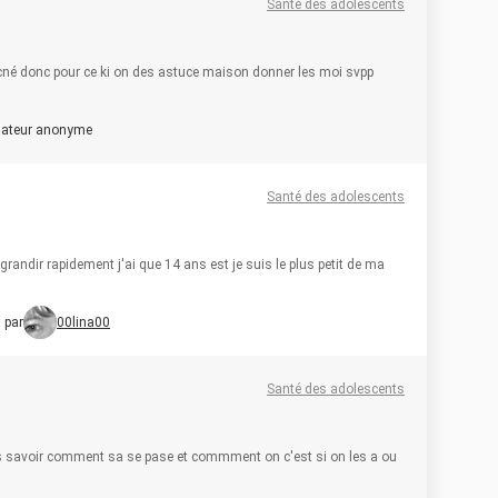
Santé des adolescents
e acné donc pour ce ki on des astuce maison donner les moi svpp
isateur anonyme
Santé des adolescents
andir rapidement j'ai que 14 ans est je suis le plus petit de ma
 par
00lina00
Santé des adolescents
is savoir comment sa se pase et commment on c'est si on les a ou