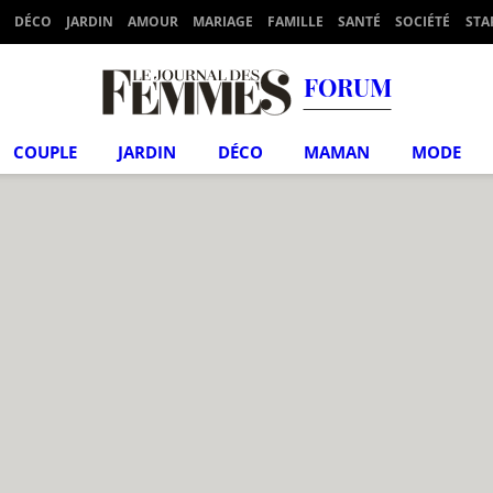
DÉCO
JARDIN
AMOUR
MARIAGE
FAMILLE
SANTÉ
SOCIÉTÉ
STA
FORUM
COUPLE
JARDIN
DÉCO
MAMAN
MODE