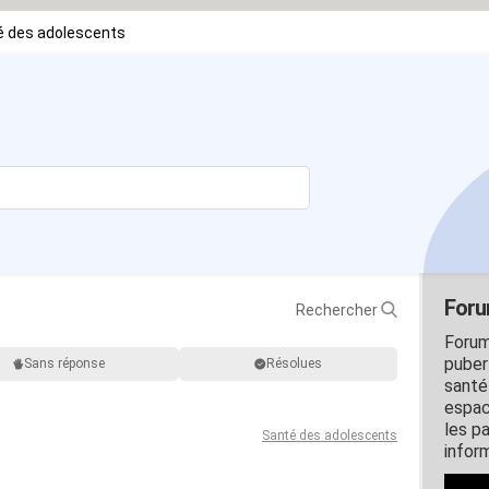
é des adolescents
Foru
Rechercher
Forum
puber
Sans réponse
Résolues
santé
espac
les p
Santé des adolescents
inform