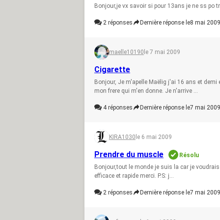
Bonjour,je vx savoir si pour 13ans je ne ss po 
2
réponses
Dernière réponse le
8 mai 2009
maelle10190
le 7 mai 2009
Cigarette
Bonjour, Je m'apelle Maëlig j'ai 16 ans et demi
mon frere qui m'en donne. Je n'arrive ...
4
réponses
Dernière réponse le
7 mai 2009
KIRA1030
le 6 mai 2009
Prendre du muscle
Résolu
Bonjour,tout le monde je suis la car je voudra
efficace et rapide merci. P.S: j...
2
réponses
Dernière réponse le
7 mai 2009