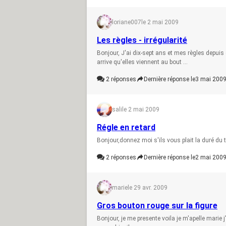
loriane007
le 2 mai 2009
Les règles - irrégularité
Bonjour, J'ai dix-sept ans et mes règles depuis 
arrive qu'elles viennent au bout ...
2
réponses
Dernière réponse le
3 mai 2009
sali
le 2 mai 2009
Régle en retard
Bonjour,donnez moi s'ils vous plait la duré du 
2
réponses
Dernière réponse le
2 mai 2009
marie
le 29 avr. 2009
Gros bouton rouge sur la figure
Bonjour, je me presente voila je m'apelle marie j