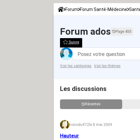
Forum
Forum Santé-Médecine
Sant
Forum ados
Page 455
Suivre
Posez votre question
Voir les catégories
Voir les thèmes
Les discussions
Récentes
nonodu972
le 8 mai 2009
Hauteur