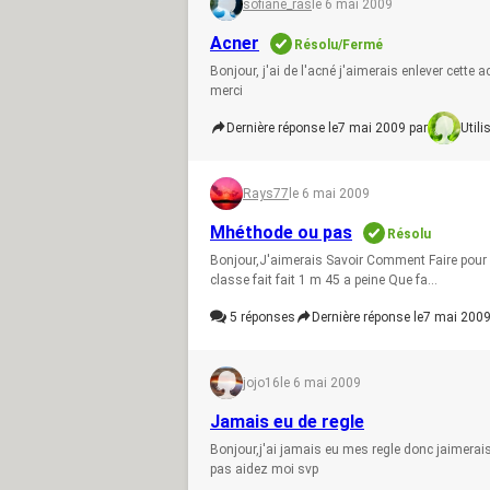
sofiane_ras
le 6 mai 2009
Acner
Résolu/Fermé
Bonjour, j'ai de l'acné j'aimerais enlever cett
merci
Dernière réponse le
7 mai 2009 par
Util
Rays77
le 6 mai 2009
Mhéthode ou pas
Résolu
Bonjour,J'aimerais Savoir Comment Faire pour gr
classe fait fait 1 m 45 a peine Que fa...
5
réponses
Dernière réponse le
7 mai 2009
jojo16
le 6 mai 2009
Jamais eu de regle
Bonjour,j'ai jamais eu mes regle donc jaimera
pas aidez moi svp