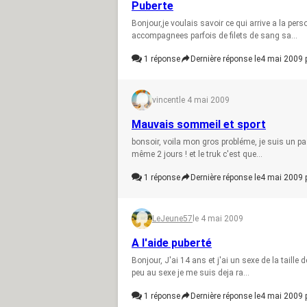
Puberte
Bonjour,je voulais savoir ce qui arrive a la per
accompagnees parfois de filets de sang sa...
1
réponse
Dernière réponse le
4 mai 2009 
vincent
le 4 mai 2009
Mauvais sommeil et sport
bonsoir, voila mon gros probléme, je suis un pa
même 2 jours ! et le truk c'est que...
1
réponse
Dernière réponse le
4 mai 2009 
LeJeune57
le 4 mai 2009
A l'aide puberté
Bonjour, J'ai 14 ans et j'ai un sexe de la taille
peu au sexe je me suis deja ra...
1
réponse
Dernière réponse le
4 mai 2009 