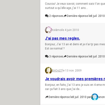
Coucou! Je veux savoir, comment sais t'on que 
surtout a qu'elle age, j'ai 11 ans...
2
réponses
Dernière réponse le
8 juil. 2010
toi&moi
le 4 juin 2010
J'ai pas mes regles.
Bonjour, J'ai 13 an et demi et je n'ai tjr pas mes
Est ce normal ?
3
réponses
Dernière réponse le
8 juil. 2010
BijOo27
le 13 nov. 2009
Je voudrais avoir mes premières 
Bonjour, en faite, j'ai 13 ans je suis en 4 eme m
car ça fait 3 ans que j'ai de...
Dernière réponse le
8 juil. 2010 par
ano