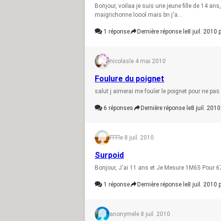
Bonjour, voilaa je suis une jeune fille de 14 an
maigrichonne loool mais bn j'a...
1
réponse
Dernière réponse le
8 juil. 2010 
nicolas
le 4 mai 2010
Foulure du poignet
salut j aimerai me fouler le poignet pour ne pas
6
réponses
Dernière réponse le
8 juil. 2010
FFF
le 8 juil. 2010
Surpoid
Bonjour, J'ai 11 ans et Je Mesure 1M65 Pour 6
1
réponse
Dernière réponse le
8 juil. 2010 
anonyme
le 8 juil. 2010