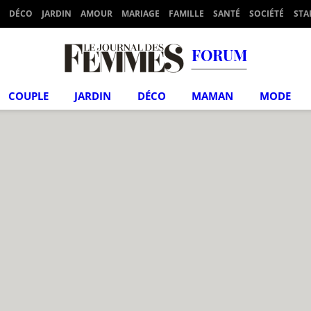
DÉCO
JARDIN
AMOUR
MARIAGE
FAMILLE
SANTÉ
SOCIÉTÉ
STA
FORUM
COUPLE
JARDIN
DÉCO
MAMAN
MODE