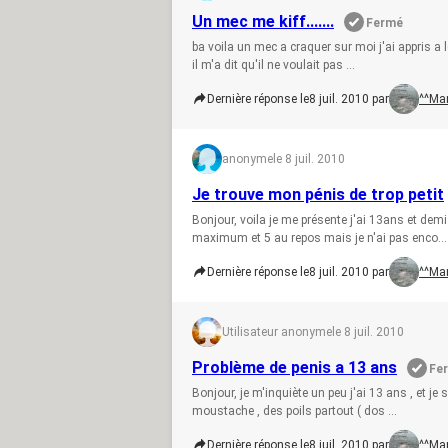
Un mec me kiff.......
Fermé
ba voila un mec a craquer sur moi j'ai appris a 
il m'a dit qu'il ne voulait pas ...
Dernière réponse le
8 juil. 2010 par
^^Mar
anonyme
le 8 juil. 2010
Je trouve mon pénis de trop petit
Bonjour, voila je me présente j'ai 13ans et d
maximum et 5 au repos mais je n'ai pas enco...
Dernière réponse le
8 juil. 2010 par
^^Mar
Utilisateur anonyme
le 8 juil. 2010
Problème de penis a 13 ans
Fe
Bonjour, je m'inquiète un peu j'ai 13 ans , et je 
moustache , des poils partout ( dos ...
Dernière réponse le
8 juil. 2010 par
^^Mar