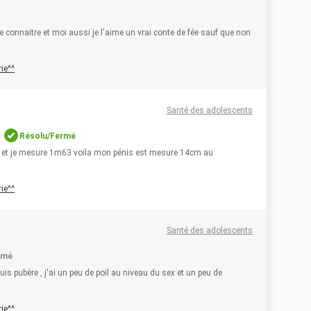
le connaitre et moi aussi je l'aime un vrai conte de fée sauf que non
ie^^
Santé des adolescents
Résolu/Fermé
emi et je mesure 1m63 voila mon pénis est mesure 14cm au
ie^^
Santé des adolescents
rmé
suis pubère , j'ai un peu de poil au niveau du sex et un peu de
ie^^