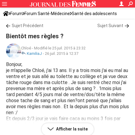
Forum
Forum Santé-Médecine
Santé des adolescents
Sujet Précédent
Sujet Suivant
Bientôt mes règles ?
Chloé
-
Modifié le 25 juil. 2015 à 23:32
KamiliaJ
-
26 juil. 2015 à 12:37
Bonjour,
je m'appelle Chloé, j'ai 13 ans. Il y a trois mois j'ai eu mal au
ventre et je suis allé au toilette au collège et jai vue deux
tâche rouge dans ma culotte . Je suis rentré chez moi j'ai
prevenue ma mère et après plus de sang ? . 1mois plus
tard pendant 4/5 jours mal de ventre/dos/tête la même
chose tache de sang et plus rien?ont pensé que j'allais
avoir mes règles mais non . Et la depuis plus d'un mois plus
rien :/
Et depuis 2/3 jour je vais faire caca au moins 3 fois par
jour (diarrhée), je vais souvent faire pipi, j'ai eu beaucoup
Afficher la suite
de vertige en une soirée, javaus envie de vomir, et la