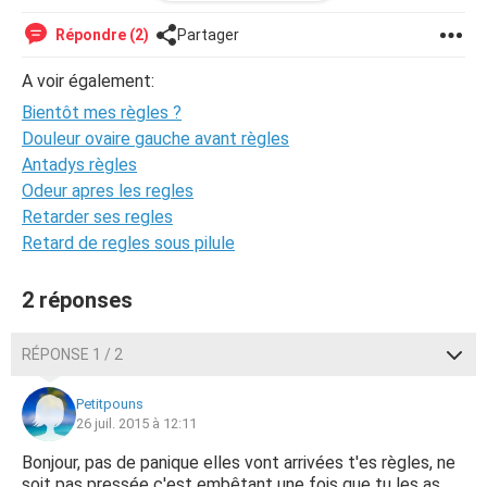
depuis 2 jours j'ai mal sans le bas du ventre et quand
j'appuie ça gargouille'et il est un peu dur !
Répondre (2)
Partager
J'ai eu une puberté précose (poils pubien/aiselles seins
(80/85a) à 9/10ans avant ma soeur qui avait 13 ans )
A voir également:
Et la depuis plus de 2 mois j'ai des pertes blanches
Bientôt mes règles ?
Est ce que mes règles c'est pour bientôt ? (je m'inquiète
je vaus en 4eme et toutes les fille que je connais on leurs
Douleur ovaire gauche avant règles
regles )
Antadys règles
Désoler pour le roman .
Odeur apres les regles
Pouvez-vous me répondre s'il vous plait !
Retarder ses regles
Retard de regles sous pilule
2 réponses
RÉPONSE 1 / 2
Petitpouns
26 juil. 2015 à 12:11
Bonjour, pas de panique elles vont arrivées t'es règles, ne
soit pas pressée c'est embêtant une fois que tu les as.