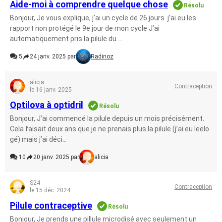
Aide-moi à comprendre quelque chose
Résolu
Bonjour, Je vous explique, j’ai un cycle de 26 jours. j’ai eu les
rapport non protégé le 9e jour de mon cycle J’ai
automatiquement pris la pilule du ...
5
24 janv. 2025 par
Radinoz
alicia
Contraception
le 16 janv. 2025
Optilova à optidril
Résolu
Bonjour, J’ai commencé la pilule depuis un mois précisément.
Cela faisait deux ans que je ne prenais plus la pilule (j’ai eu leelo
gé) mais j’ai déci...
10
20 janv. 2025 par
alicia
S24
Contraception
le 15 déc. 2024
Pilule contraceptive
Résolu
Bonjour, Je prends une pillule microdisé avec seulement un