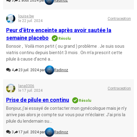
3
2 août 2024 par
Radinoz
louise.bw
Contraception
le 22 juil. 2024
Peur d’être enceinte après avoir sautée la
semaine placebo
Résolu
Bonsoir , Voilà mon petit ( ou grand ) problème . Je suis sous
viatris continu depuis bientôt 3 mois . On m’a prescrit cette
pilule à cause d’acné a...
4
23 juil. 2024 par
Radinoz
lana0306
Contraception
le 17 juil. 2024
Prise de pilule en continu
Résolu
Bonjour, j’ai essayé de contacter mon gynécologue mais je n’y
arrive pas alors je compte sur vous pour m’éclairer. J’ai pris la
pilule du lendemain su...
3
17 juil. 2024 par
Radinoz