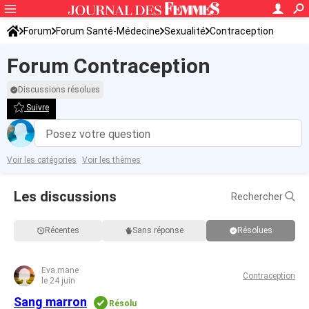
Forum
Forum Santé-Médecine
Sexualité
Contraception
Forum Contraception
Discussions résolues
Suivre
Posez votre question
Voir les catégories
Voir les thèmes
Les discussions
Rechercher
Récentes
Sans réponse
Résolues
Eva.mane
Contraception
le 24 juin
Sang marron
Résolu