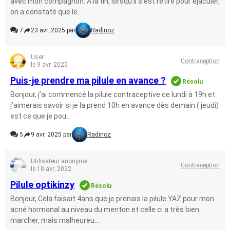
avec mon compagnon. A la fin, lorsqu’il s’est retiré pour ejaculer,
on a constaté que le...
7
23 avr. 2025 par
Radinoz
User
Contraception
le 9 avr. 2025
Puis-je prendre ma pilule en avance ?
Résolu
Bonjour, j’ai commencé la pilule contraceptive ce lundi à 19h et
j’aimerais savoir si je la prend 10h en avance dès demain ( jeudi)
est ce que je pou...
5
9 avr. 2025 par
Radinoz
Utilisateur anonyme
Contraception
le 10 avr. 2022
Pilule optikinzy
Résolu
Bonjour, Cela faisait 4ans que je prenais la pilule YAZ pour mon
acné hormonal au niveau du menton et celle ci a très bien
marcher, mais malheureu...