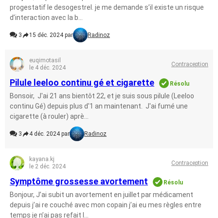
progestatif le desogestrel. je me demande s’il existe un risque
d’interaction avec la b...
3
15 déc. 2024 par
Radinoz
euqimotasil
Contraception
le 4 déc. 2024
Pilule leeloo continu gé et cigarette
Résolu
Bonsoir, J'ai 21 ans bientôt 22, et je suis sous pilule (Leeloo
continu Gé) depuis plus d'1 an maintenant. J'ai fumé une
cigarette (à rouler) aprè...
3
4 déc. 2024 par
Radinoz
kayana.kj
Contraception
le 2 déc. 2024
Symptôme grossesse avortement
Résolu
Bonjour, J’ai subit un avortement en juillet par médicament
depuis j’ai re couché avec mon copain j’ai eu mes règles entre
temps je n’ai pas refait l...