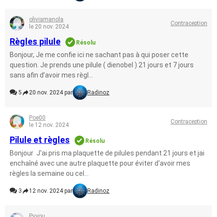
oliviamanola
Contraception
le 20 nov. 2024
Règles pilule
Résolu
Bonjour, Je me confie ici ne sachant pas à qui poser cette
question. Je prends une pilule ( dienobel ) 21 jours et 7 jours
sans afin d’avoir mes règl...
5
20 nov. 2024 par
Radinoz
Poe00
Contraception
le 12 nov. 2024
Pilule et règles
Résolu
Bonjour J'ai pris ma plaquette de pilules pendant 21 jours et jai
enchaîné avec une autre plaquette pour éviter d'avoir mes
règles la semaine ou cel...
3
12 nov. 2024 par
Radinoz
Pvyou