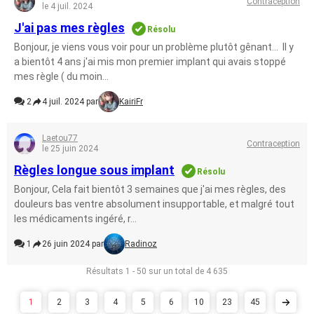
Contraception
le 4 juil. 2024
J'ai pas mes règles
Résolu
Bonjour, je viens vous voir pour un problème plutôt gênant... Il y
a bientôt 4 ans j'ai mis mon premier implant qui avais stoppé
mes règle ( du moin...
2
4 juil. 2024 par
KairiFr
Laetou77
Contraception
le 25 juin 2024
Règles longue sous implant
Résolu
Bonjour, Cela fait bientôt 3 semaines que j'ai mes règles, des
douleurs bas ventre absolument insupportable, et malgré tout
les médicaments ingéré, r...
1
26 juin 2024 par
Radinoz
Résultats 1 - 50 sur un total de 4 635
1
2
3
4
5
6
10
23
45