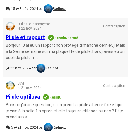
15
3 déc. 2024 par
Radinoz
Utilisateur anonyme
Contraception
le 22 nov. 2024
Pilule et rapport
Résolu/Fermé
Bonjour, J’ai eu un rapport non protégé dimanche dernier, j’étais
à la 2ème semaine sur ma plaquette de pilule, hors j’avais eu un
oubli de pilule m...
22 nov. 2024 par
Radinoz
Luvl
Contraception
le 21 nov. 2024
Pilule optilova
Résolu
Bonsoir j’ai une question, si on prend la pilule a heure fixe et que
je vais à la selle 1 h après et elle toujours efficace ou non ? Et je
prend auss...
5
21 nov. 2024 par
Radinoz