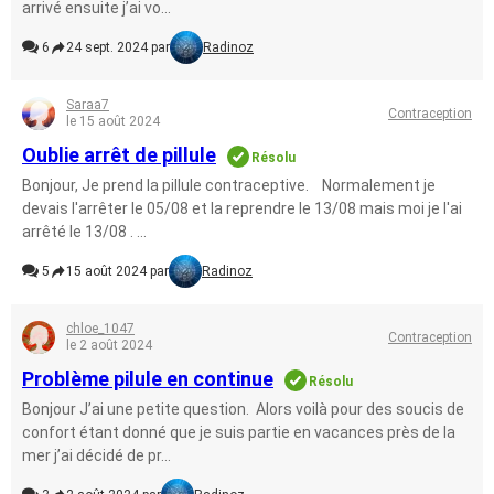
arrivé ensuite j’ai vo...
6
24 sept. 2024 par
Radinoz
Saraa7
Contraception
le 15 août 2024
Oublie arrêt de pillule
Résolu
Bonjour, Je prend la pillule contraceptive. Normalement je
devais l'arrêter le 05/08 et la reprendre le 13/08 mais moi je l'ai
arrêté le 13/08 . ...
5
15 août 2024 par
Radinoz
chloe_1047
Contraception
le 2 août 2024
Problème pilule en continue
Résolu
Bonjour J’ai une petite question. Alors voilà pour des soucis de
confort étant donné que je suis partie en vacances près de la
mer j’ai décidé de pr...