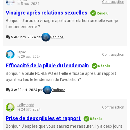
Contraception
le 5 nov. 2024
Vinaigre après relations sexuelles
Résolu
Bonjour, J'ai bu du vinaigre après une relation sexuelle vais-je
tomber enceinte ?
5
5 nov. 2024 par
Radinoz
lapac
Contraception
le 29 oct. 2024
Efficacité de la pilule du lendemain
Résolu
Bonjour,la pilule NORLEVO est-elle efficace après un rapport
ayant eu lieu le lendemain de l'ovulation?
3
30 oct. 2024 par
Radinoz
Lollypop66
Contraception
le 24 oct. 2024
Prise de deux pilules et rapport
Résolu
Bonjour, J'espère que vous saurez me rassurer. Il y a deux jours