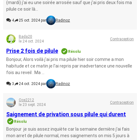
(mardi) j'ai eu une soirée arrosée sauf que j'ai pris deux fois ma
pilule ce soir là...
4
25 oct. 2024 par
Radinoz
Bada20
Contraception
le 24 oct. 2024
Prise 2 fois de pilule
Résolu
Bonjour, Alors voilà j'ai pris ma pilule hier soir comme a mon
habitude et ce matin je l'ai repris par inadvertance une nouvelle
fois au reveil . Ma ...
3
24 oct. 2024 par
Radinoz
Oce2212
Contraception
le 23 sept. 2024
Saignement de privation sous pilule qui durent
Résolu
Bonjour je suis assez inquiète car la semaine dernière j’ai fais
mon arret de pilule normal, mes saignements on mis 5 jours à