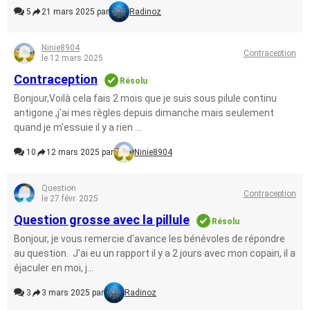
5
21 mars 2025 par
Radinoz
Ninie8904
Contraception
le 12 mars 2025
Contraception
Résolu
Bonjour,Voilà cela fais 2 mois que je suis sous pilule continu
antigone ,j'ai mes règles depuis dimanche mais seulement
quand je m'essuie il y a rien ...
10
12 mars 2025 par
Ninie8904
Question
Contraception
le 27 févr. 2025
Question grosse avec la pillule
Résolu
Bonjour, je vous remercie d'avance les bénévoles de répondre
au question. J'ai eu un rapport il y a 2 jours avec mon copain, il a
éjaculer en moi, j...
3
3 mars 2025 par
Radinoz