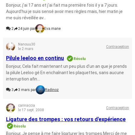
Bonjour, j'ai 17 ans et j'ai fait ma première fois il y a 7 jours.
Aujourd'hui je suis sensé avoir mes règles mais, hier matin je
me suis réveillée av...
2
24 juin par
Eva.mane
Nanouu30
Contraception
le 2 mars
Pilule leeloo en continu
Résolu
Bonjour, Cela fait maintenant un peu plus d’un an que je prends
la pilule Leeloo gé En enchaînant les plaquettes, sans aucune
interruption afin...
3
3 mars par
Radinoz
carinaccia
Contraception
le 17 sept. 2008
Ligature des trompes : vos retours d'expérience
Résolu
Bonjour, Je pense à me faire ligaturer les trompes.Merci de me