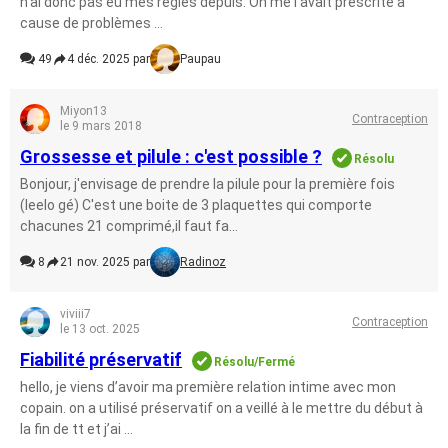
n'ai donc pas eu mes règles depuis. On me l'avait prescrite à
cause de problèmes ...
49
4 déc. 2025 par
Paupau
Miyon13
Contraception
le 9 mars 2018
Grossesse et pilule : c'est possible ?
Résolu
Bonjour, j'envisage de prendre la pilule pour la première fois
(leelo gé) C'est une boite de 3 plaquettes qui comporte
chacunes 21 comprimé,il faut fa...
8
21 nov. 2025 par
Radinoz
viviii7
Contraception
le 13 oct. 2025
Fiabilité préservatif
Résolu/Fermé
hello, je viens d’avoir ma première relation intime avec mon
copain. on a utilisé préservatif on a veillé à le mettre du début à
la fin de tt et j’ai ...