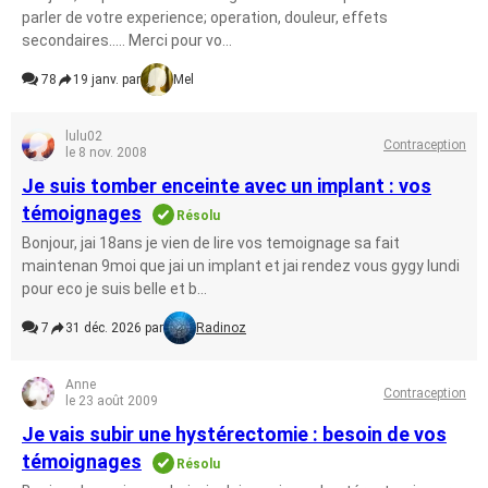
parler de votre experience; operation, douleur, effets
secondaires..... Merci pour vo...
78
19 janv. par
Mel
lulu02
Contraception
le 8 nov. 2008
Je suis tomber enceinte avec un implant : vos
témoignages
Résolu
Bonjour, jai 18ans je vien de lire vos temoignage sa fait
maintenan 9moi que jai un implant et jai rendez vous gygy lundi
pour eco je suis belle et b...
7
31 déc. 2026 par
Radinoz
Anne
Contraception
le 23 août 2009
Je vais subir une hystérectomie : besoin de vos
témoignages
Résolu