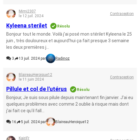
Mimi2307
Contraception
le 12 juil. 2024
Kyleena sterilet
Résolu
Bonjour tout le monde. Voilà j'ai posé mon stérilet Kyleena le 25
juin , très douloureux et aujourd'hui ça fait presque 3 semaine
les deux premières j...
3
13 juil. 2024 par
Radinoz
BlaireauHeroique12
Contraception
le 11 juin 2024
Pillule et col de l'utérus
Résolu
Bonjour, Je suis sous pilule depuis maintenant fin janvier. J'ai eu
quelques problèmes avec comme 2 oublie à risque mais dont
j'ai fait ce qu'il fall...
16
5 juil. 2024 par
BlaireauHeroique12
KairiFr