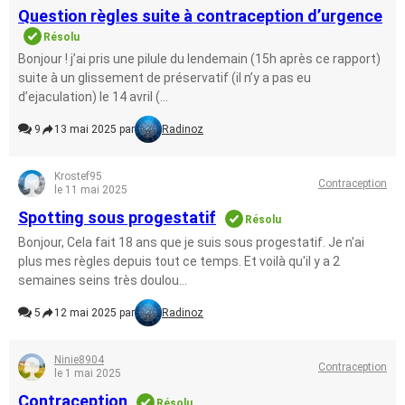
Question règles suite à contraception d’urgence
Résolu
Bonjour ! j’ai pris une pilule du lendemain (15h après ce rapport)
suite à un glissement de préservatif (il n’y a pas eu
d’ejaculation) le 14 avril (...
9
13 mai 2025 par
Radinoz
Krostef95
Contraception
le 11 mai 2025
Spotting sous progestatif
Résolu
Bonjour, Cela fait 18 ans que je suis sous progestatif. Je n'ai
plus mes règles depuis tout ce temps. Et voilà qu'il y a 2
semaines seins très doulou...
5
12 mai 2025 par
Radinoz
Ninie8904
Contraception
le 1 mai 2025
Contraception
Résolu