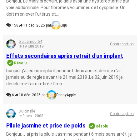
Bonjour, Le mois prochain, je dois avoir une hystérectomie par
voie abdominale. Pour fibromes volumineux et dysplasie. On
doit m'enlever l'utérus et...
158
11 déc. 2025 par
Biju
bibidamour54
Contraception
le 19 juin 2019
Effets secondaires après retrait d'un implant
Résolu
bonjour j'ai eu un implant pendant deux ans et demi je n'ai
jamais eu de règles avant le 21 mai 2019 .Le 02 juin 2019 je
décide me faire retirée l'imp...
6
10 déc. 2025 par
PennyApple
Dulcinelle
Contraception
le 9 sept. 2008
Pilule jasmine et prise de poids
Résolu
Bonjour, J'ai pris la pilule Jasmine pendant 6 mois sans arrêt, je