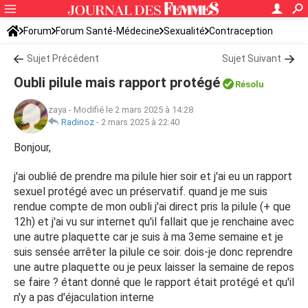
Forum
Forum Santé-Médecine
Sexualité
Contraception
Sujet Précédent
Sujet Suivant
Oubli pilule mais rapport protégé
Résolu
zaya
-
Modifié le 2 mars 2025 à 14:28
Radinoz
-
2 mars 2025 à 22:40
Bonjour,
j'ai oublié de prendre ma pilule hier soir et j'ai eu un rapport
sexuel protégé avec un préservatif. quand je me suis
rendue compte de mon oubli j'ai direct pris la pilule (+ que
12h) et j'ai vu sur internet qu'il fallait que je renchaine avec
une autre plaquette car je suis à ma 3eme semaine et je
suis sensée arrêter la pilule ce soir. dois-je donc reprendre
une autre plaquette ou je peux laisser la semaine de repos
se faire ? étant donné que le rapport était protégé et qu'il
n'y a pas d'éjaculation interne