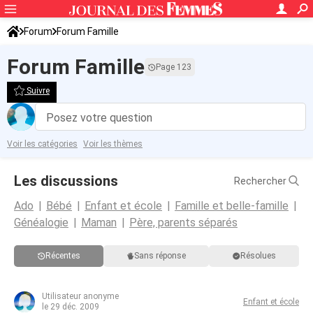
Forum
Forum Famille
Forum Famille
Page 123
Suivre
Posez votre question
Voir les catégories
Voir les thèmes
Les discussions
Rechercher
Ado
Bébé
Enfant et école
Famille et belle-famille
Généalogie
Maman
Père, parents séparés
Récentes
Sans réponse
Résolues
Utilisateur anonyme
Enfant et école
le 29 déc. 2009