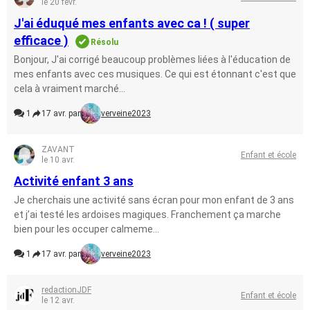
le 20 févr.
J'ai éduqué mes enfants avec ca ! ( super
efficace )
Résolu
Bonjour, J'ai corrigé beaucoup problèmes liées à l'éducation de
mes enfants avec ces musiques. Ce qui est étonnant c'est que
cela à vraiment marché...
1
17 avr. par
verveine2023
ZAVANT
Enfant et école
le 10 avr.
Activité enfant 3 ans
Je cherchais une activité sans écran pour mon enfant de 3 ans
et j’ai testé les ardoises magiques. Franchement ça marche
bien pour les occuper calmeme...
1
17 avr. par
verveine2023
redactionJDF
Enfant et école
le 12 avr.