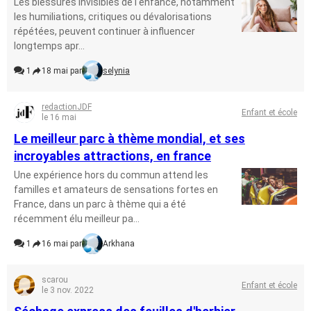
Les blessures invisibles de l'enfance, notamment
les humiliations, critiques ou dévalorisations
répétées, peuvent continuer à influencer
longtemps apr...
1
18 mai par
selynia
redactionJDF
Enfant et école
le 16 mai
Le meilleur parc à thème mondial, et ses
incroyables attractions, en france
Une expérience hors du commun attend les
familles et amateurs de sensations fortes en
France, dans un parc à thème qui a été
récemment élu meilleur pa...
1
16 mai par
Arkhana
scarou
Enfant et école
le 3 nov. 2022