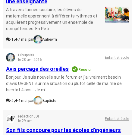
une enseignante
A travers l'année scolaire, les élèves de
maternelle apprennent à différents rythmes et
acquièrent progressivement un ensemble de
compétences. En Peti...
1
7 mai par
Aahewm
Liloups93
Enfant et école
le 28 avr. 2016
Avis percage des oreilles
Résolu
Bonjour, Je suis nouvelle sur le forum et j'ai vraiment besoin
d'avis URGENT sur ma situation ou plutot celle de ma fille de
bientot 4 ans... Je m'...
5
4 mai par
Baptiste
redactionJDF
Enfant et école
le 29 avr.
Son fils concoure pour les écoles d'ingénieurs