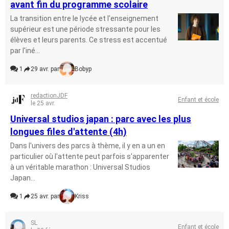
avant fin du programme scolaire
La transition entre le lycée et l'enseignement
supérieur est une période stressante pour les
élèves et leurs parents. Ce stress est accentué
par l'iné...
1
29 avr. par
Bobyp
redactionJDF
Enfant et école
le 25 avr.
Universal studios japan : parc avec les plus
longues files d'attente (4h)
Dans l'univers des parcs à thème, il y en a un en
particulier où l'attente peut parfois s'apparenter
à un véritable marathon : Universal Studios
Japan...
1
25 avr. par
Kriss
SL
Enfant et école