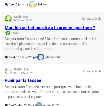
1
15 janv. par
Libidodo
Daphnee08
Enfant et école
le 3 nov. 2022
Mon fils se fait mordre à la crèche, que faire ?
Résolu
Bonjour mon fils est entré à la crèche cette année et il se fait
mordre à pleines dents par l'un de ses camarades. J'ai
demandé qui est l'enfant morde...
37
30 déc. 2026 par
_MamanChat
RORO1966
Enfant et école
le 15 déc. 2025
Punir par la fessée
Bonjour, vous êtes des mamans pourquoi vous baisser le
pantalon le slip et vous fessez er reculottez votre enfant pour
le punir ou alors il n y aur...
1
27 déc. 2025 par
verveine2023