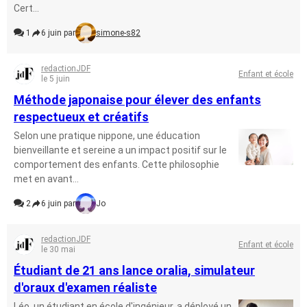
Cert...
1
6 juin par
simone-s82
redactionJDF
Enfant et école
le 5 juin
Méthode japonaise pour élever des enfants
respectueux et créatifs
Selon une pratique nippone, une éducation
bienveillante et sereine a un impact positif sur le
comportement des enfants. Cette philosophie
met en avant...
2
6 juin par
Jo
redactionJDF
Enfant et école
le 30 mai
Étudiant de 21 ans lance oralia, simulateur
d'oraux d'examen réaliste
Léo, un étudiant en école d'ingénieur, a déployé un