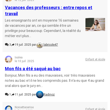
le 12 juil. 2025
Vacances des professeurs : entre repos et
travail
Les enseignants ont en moyenne 16 semaines
de vacances par an, ce qui semble être un
privilège pour beaucoup. Cependant, la réalité du
métier est plus...
3
19 juil. 2025 par
labricole47
Ixalea
Enfant et école
le 10 juil. 2025
Mon fils a été saqué au bac
Bonjour, Mon fils a eu des mauvaises, voir très mauvaises
notes au bac et il ne les comprends pas. Il n'a eu que 4 au grand
oral alors que le jury en...
1
11 juil. 2025 par
Radinoz
Noisettecerise
Enfant et école