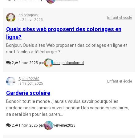
coloriagewk
Enfant et école
le 24 avr. 2025
Quels sites web proposent des coloriages en
ligne?
Bonjour, Quels sites Web proposent des coloriages en ligne et
sont faciles à télécharger ?
2
3 nov. 2025 par
disegnidacolormd
Sjenni92260
Enfant et école
le 19 oct. 2025
Garderie scolaire
Bonsoir tout le monde , j aurais voulus savoir pourquoi les
garderie ne son jamais ouvert pendant les vacances scolaires,
sa serai bien pour les paren...
2
1 nov. 2025 par
verveine2023