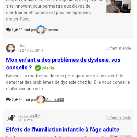
site innovant pour permettre aux élèves de
s'entraîner efficacement pour les épreuves
orales. Face...
1
30 mai par
Rachou
elsa
Enfant et école
le 24 nov. 2011
Mon enfant a des problèmes de dyslexie. vos
conseils ?
Résolu
Bonjour, La maitresse de mon petit garçon de 7 ans vient de
détecter des problèmes de dyslexie chez lui. Elle nous conseille
d'aller voir une orth...
7
24 mai par
Marilou888
redactionJDF
Enfant et école
le 18 mai
Effets de l'humiliation infantile à l'âge adulte