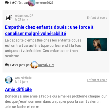
1
7 févr. par
verveine2023
redactionJDF
Enfant et école
le 21 janv.
Empathie chez enfants doués : une force à
canaliser malgré vulnérabilité
La capacité d'empathie chez les enfants doués
est un trait caractéristique qui les rend à la fois
uniques et vulnérables. Ces enfants sont non
seuleme...
1
21 janv. par
Boreal2119
Amiedifficile
Enfant et école
le 13 janv.
Amie difficile
Bonsoir j'ai une amie à l'école qui aime les problème chaque jour
dès que j'écrit son nom dans un papier pour la saint valentin
,elle se fache et ne m...