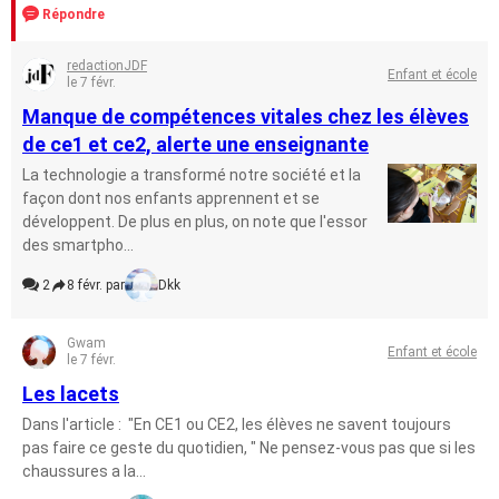
Répondre
redactionJDF
Enfant et école
le 7 févr.
Manque de compétences vitales chez les élèves
de ce1 et ce2, alerte une enseignante
La technologie a transformé notre société et la
façon dont nos enfants apprennent et se
développent. De plus en plus, on note que l'essor
des smartpho...
2
8 févr. par
Dkk
Gwam
Enfant et école
le 7 févr.
Les lacets
Dans l'article : "En CE1 ou CE2, les élèves ne savent toujours
pas faire ce geste du quotidien, " Ne pensez-vous pas que si les
chaussures a la...