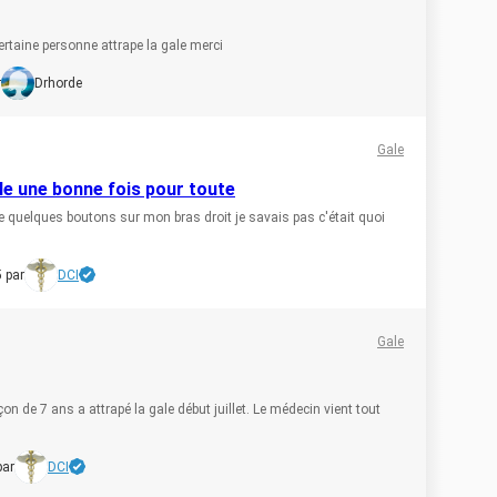
ertaine personne attrape la gale merci
r
Drhorde
Gale
e une bonne fois pour toute
que quelques boutons sur mon bras droit je savais pas c'était quoi
 par
DCI
Gale
on de 7 ans a attrapé la gale début juillet. Le médecin vient tout
par
DCI