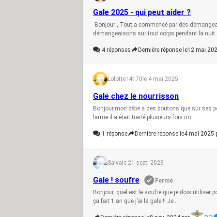
Gale 2025 - qui peut aider ?
Bonjour , Tout a commencé par des démangeaiso
démangeaisons sur tout corps pendant la nuit. 
4
réponses
Dernière réponse le
12 mai 202
Lolotte14170
le 4 mai 2025
Gale chez le nourrisson
Bonjour,mon bébé a des boutons que sur ses pet
larme il a était traité plusieurs fois no...
1
réponse
Dernière réponse le
4 mai 2025 
Salva
le 21 sept. 2023
Gale ! soufre
Fermé
Bonjour, quel est le soufre que je dois utiliser
ça fait 1 an que j’ai la gale !! Je...