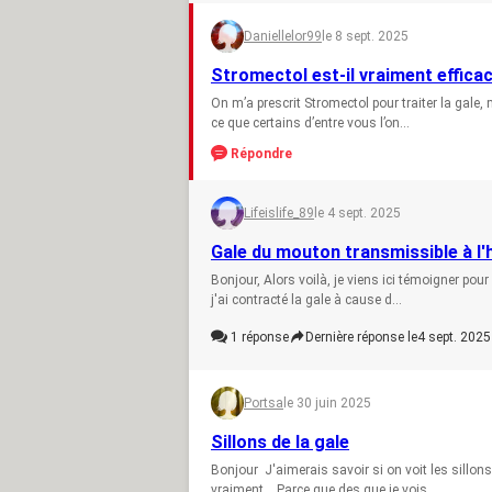
Daniellelor99
le 8 sept. 2025
Stromectol est-il vraiment efficac
On m’a prescrit Stromectol pour traiter la gale,
ce que certains d’entre vous l’on...
Répondre
Lifeislife_89
le 4 sept. 2025
Gale du mouton transmissible à 
Bonjour, Alors voilà, je viens ici témoigner pour
j'ai contracté la gale à cause d...
1
réponse
Dernière réponse le
4 sept. 2025
Portsa
le 30 juin 2025
Sillons de la gale
Bonjour J'aimerais savoir si on voit les sillons 
vraiment.. Parce que des que je vois...