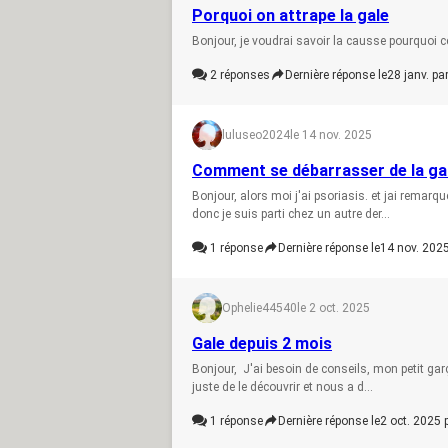
Porquoi on attrape la gale
Bonjour, je voudrai savoir la causse pourquoi c
2
réponses
Dernière réponse le
28 janv. pa
luluseo2024
le 14 nov. 2025
Comment se débarrasser de la gal
Bonjour, alors moi j'ai psoriasis. et jai remar
donc je suis parti chez un autre der...
1
réponse
Dernière réponse le
14 nov. 2025
Ophelie44540
le 2 oct. 2025
Gale depuis 2 mois
Bonjour, J'ai besoin de conseils, mon petit garç
juste de le découvrir et nous a d...
1
réponse
Dernière réponse le
2 oct. 2025 