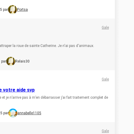
5 par
Portsa
Gale
attraper la roue de sainte Catherine. Je n'ai pas d'animaux.
 par
Relais30
Gale
e votre aide svp
e et je n’arrive pas à m’en débarrasser j’ai fait traitement complet de
5 par
annabelle1105
Gale