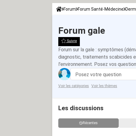
Forum
Forum Santé-Médecine
Derm
Forum gale
Suivre
Forum sur la gale : symptômes (déma
diagnostic, traitements scabicides 
l'environnement. Posez vos question
Posez votre question
Voir les catégories
Voir les thèmes
Les discussions
Récentes