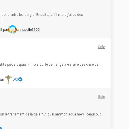
ns entre les doigts. Ensuite, le 11 mars j’ai eu des
J...
5 par
annabelle1105
Gale
its pieds depuis 4 mois qui le démange a en faire des crise de
par
DCI
Gale
 pour le traitement de la gale ? Et quel ammoniaque merci beaucoup