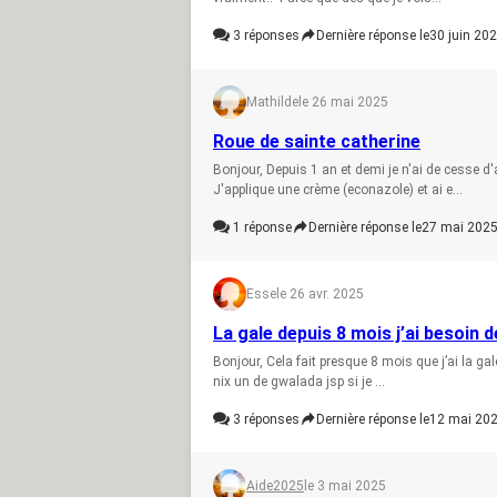
3
réponses
Dernière réponse le
30 juin 202
Mathilde
le 26 mai 2025
Roue de sainte catherine
Bonjour, Depuis 1 an et demi je n'ai de cesse d'
J'applique une crème (econazole) et ai e...
1
réponse
Dernière réponse le
27 mai 2025
Esse
le 26 avr. 2025
La gale depuis 8 mois j’ai besoin d
Bonjour, Cela fait presque 8 mois que j’ai la gal
nix un de gwalada jsp si je ...
3
réponses
Dernière réponse le
12 mai 202
Aide2025
le 3 mai 2025