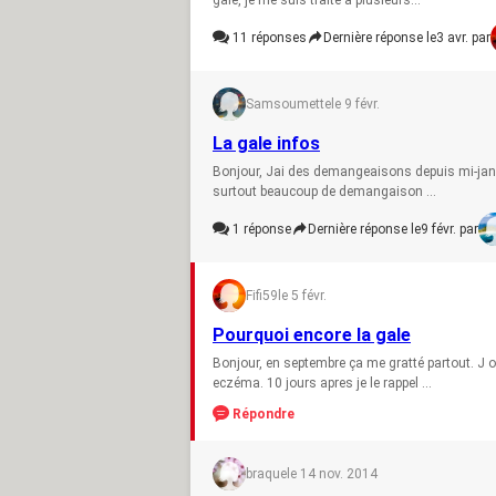
11
réponses
Dernière réponse le
3 avr. par
Samsoumette
le 9 févr.
La gale infos
Bonjour, Jai des demangeaisons depuis mi-janvier
surtout beaucoup de demangaison ...
1
réponse
Dernière réponse le
9 févr. par
Fifi59
le 5 févr.
Pourquoi encore la gale
Bonjour, en septembre ça me gratté partout. J o
eczéma. 10 jours apres je le rappel ...
Répondre
braque
le 14 nov. 2014