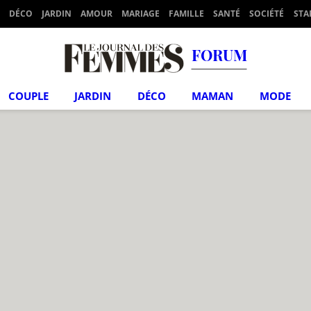
DÉCO
JARDIN
AMOUR
MARIAGE
FAMILLE
SANTÉ
SOCIÉTÉ
STA
FORUM
COUPLE
JARDIN
DÉCO
MAMAN
MODE