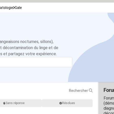
atologie
Gale
ngeaisons nocturnes, sillons),
et décontamination du linge et de
s et partagez votre expérience.
Foru
Rechercher
Forum
(déma
Sans réponse
Résolues
diagn
décon