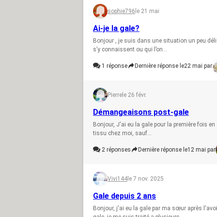
sophie796
le 21 mai
Ai-je la gale?
Bonjour , je suis dans une situation un peu dél
s’y connaissent ou qui l’on...
1
réponse
Dernière réponse le
22 mai par
Pierre
le 26 févr.
Démangeaisons post-gale
Bonjour, J'ai eu la gale pour la première fois en 
tissu chez moi, sauf...
2
réponses
Dernière réponse le
12 mai par
Vivi144
le 7 nov. 2025
Gale depuis 2 ans
Bonjour, j'ai eu la gale par ma sœur après l'av
gale, je me suis traité a plusieurs...