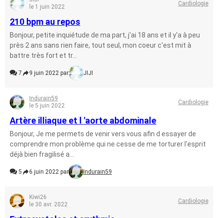
Cardiologie
le 1 juin 2022
210 bpm au repos
Bonjour, petite inquiétude de ma part, j'ai 18 ans et il y'a à peu
près 2 ans sans rien faire, tout seul, mon coeur c'est mit à
battre très fort et tr...
7
9 juin 2022 par
JIJI
Indurain59
Cardiologie
le 5 juin 2022
Artère illiaque et l 'aorte abdominale
Bonjour, Je me permets de venir vers vous afin d essayer de
comprendre mon problème qui ne cesse de me torturer l'esprit
déjà bien fragilisé a...
5
6 juin 2022 par
Indurain59
Kiwi26
Cardiologie
le 30 avr. 2022