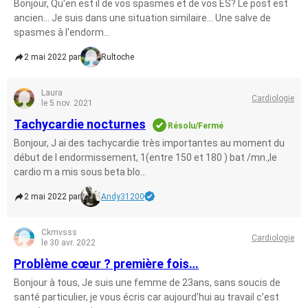
Bonjour, Qu'en est il de vos spasmes et de vos ES? Le post est
ancien... Je suis dans une situation similaire... Une salve de
spasmes à l'endorm...
2 mai 2022 par
Rultoche
Laura
Cardiologie
le 5 nov. 2021
Tachycardie nocturnes
Résolu/Fermé
Bonjour, J ai des tachycardie très importantes au moment du
début de l endormissement, 1(entre 150 et 180 ) bat /mn.,le
cardio m a mis sous beta blo...
2 mai 2022 par
Andy31200
Ckmvsss
Cardiologie
le 30 avr. 2022
Problème cœur ? première fois…
Bonjour à tous, Je suis une femme de 23ans, sans soucis de
santé particulier, je vous écris car aujourd’hui au travail c’est