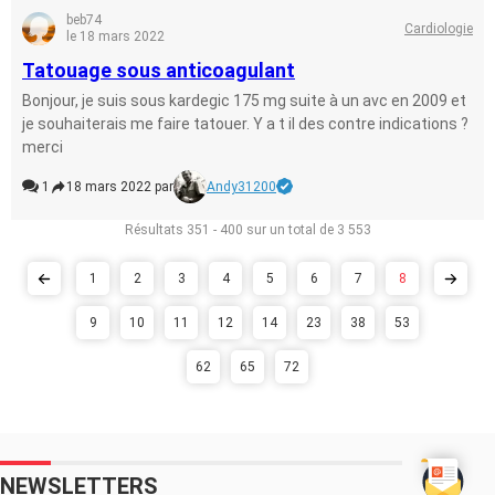
beb74
Cardiologie
le 18 mars 2022
Tatouage sous anticoagulant
Bonjour, je suis sous kardegic 175 mg suite à un avc en 2009 et
je souhaiterais me faire tatouer. Y a t il des contre indications ?
merci
1
18 mars 2022 par
Andy31200
Résultats 351 - 400 sur un total de 3 553
1
2
3
4
5
6
7
8
9
10
11
12
14
23
38
53
62
65
72
NEWSLETTERS