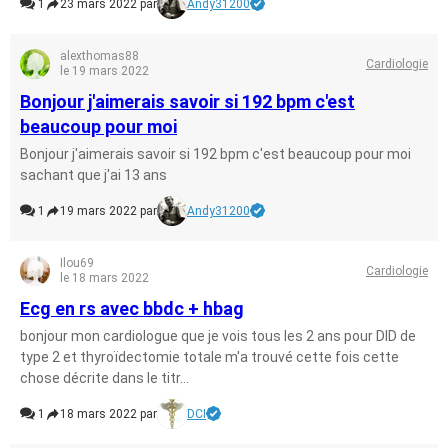
1
23 mars 2022 par
Andy31200
alexthomas88
Cardiologie
le 19 mars 2022
Bonjour j'aimerais savoir si 192 bpm c'est
beaucoup pour moi
Bonjour j'aimerais savoir si 192 bpm c'est beaucoup pour moi
sachant que j'ai 13 ans
1
19 mars 2022 par
Andy31200
Ilou69
Cardiologie
le 18 mars 2022
Ecg en rs avec bbdc + hbag
bonjour mon cardiologue que je vois tous les 2 ans pour DID de
type 2 et thyroïdectomie totale m'a trouvé cette fois cette
chose décrite dans le titr...
1
18 mars 2022 par
DCI