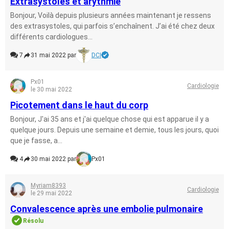
Extrasystoles et arythmie
Bonjour, Voilà depuis plusieurs années maintenant je ressens
des extrasystoles, qui parfois s’enchaînent. J’ai été chez deux
différents cardiologues...
7
31 mai 2022 par
DCI
Px01
Cardiologie
le 30 mai 2022
Picotement dans le haut du corp
Bonjour, J'ai 35 ans et j'ai quelque chose qui est apparue il y a
quelque jours. Depuis une semaine et demie, tous les jours, quoi
que je fasse, a...
4
30 mai 2022 par
Px01
Myriam8393
Cardiologie
le 29 mai 2022
Convalescence après une embolie pulmonaire
Résolu