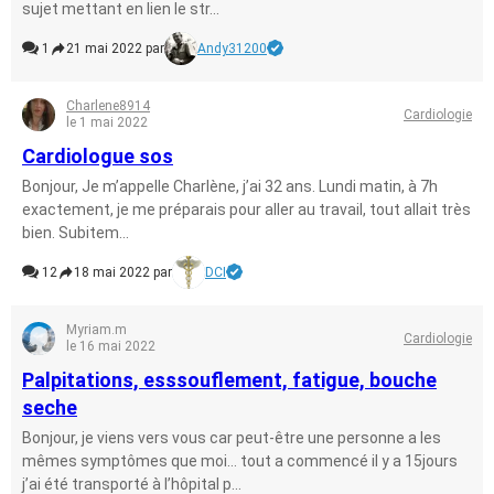
sujet mettant en lien le str...
1
21 mai 2022 par
Andy31200
Charlene8914
Cardiologie
le 1 mai 2022
Cardiologue sos
Bonjour, Je m’appelle Charlène, j’ai 32 ans. Lundi matin, à 7h
exactement, je me préparais pour aller au travail, tout allait très
bien. Subitem...
12
18 mai 2022 par
DCI
Myriam.m
Cardiologie
le 16 mai 2022
Palpitations, esssouflement, fatigue, bouche
seche
Bonjour, je viens vers vous car peut-être une personne a les
mêmes symptômes que moi… tout a commencé il y a 15jours
j’ai été transporté à l’hôpital p...