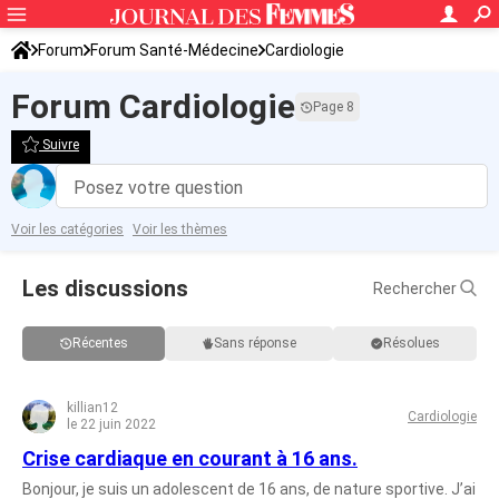
Forum
Forum Santé-Médecine
Cardiologie
Forum Cardiologie
Page 8
Suivre
Posez votre question
Voir les catégories
Voir les thèmes
Les discussions
Rechercher
Récentes
Sans réponse
Résolues
killian12
Cardiologie
le 22 juin 2022
Crise cardiaque en courant à 16 ans.
Bonjour, je suis un adolescent de 16 ans, de nature sportive. J’ai