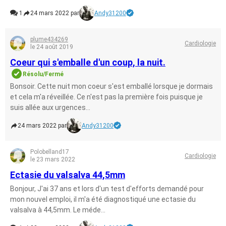
1
24 mars 2022 par
Andy31200
plume434269
Cardiologie
le 24 août 2019
Coeur qui s'emballe d'un coup, la nuit.
Résolu/Fermé
Bonsoir. Cette nuit mon coeur s'est emballé lorsque je dormais
et cela m'a réveillée. Ce n'est pas la première fois puisque je
suis allée aux urgences...
24 mars 2022 par
Andy31200
Polobelland17
Cardiologie
le 23 mars 2022
Ectasie du valsalva 44,5mm
Bonjour, J'ai 37 ans et lors d'un test d'efforts demandé pour
mon nouvel emploi, il m'a été diagnostiqué une ectasie du
valsalva à 44,5mm. Le méde...