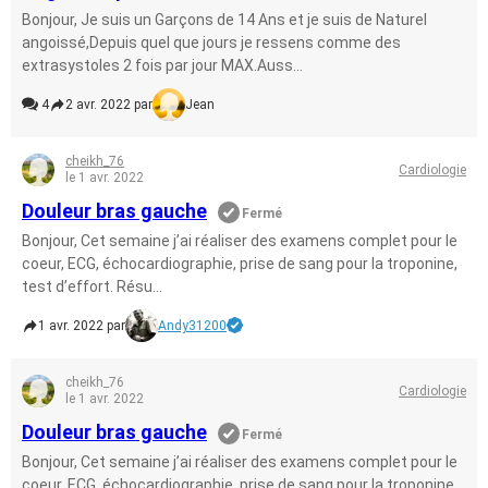
Bonjour, Je suis un Garçons de 14 Ans et je suis de Naturel
angoissé,Depuis quel que jours je ressens comme des
extrasystoles 2 fois par jour MAX.Auss...
4
2 avr. 2022 par
Jean
cheikh_76
Cardiologie
le 1 avr. 2022
Douleur bras gauche
Fermé
Bonjour, Cet semaine j’ai réaliser des examens complet pour le
coeur, ECG, échocardiographie, prise de sang pour la troponine,
test d’effort. Résu...
1 avr. 2022 par
Andy31200
cheikh_76
Cardiologie
le 1 avr. 2022
Douleur bras gauche
Fermé
Bonjour, Cet semaine j’ai réaliser des examens complet pour le
coeur, ECG, échocardiographie, prise de sang pour la troponine,