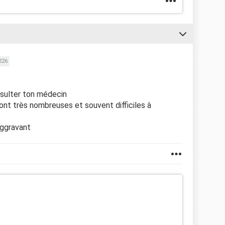
226
nsulter ton médecin
nt très nombreuses et souvent difficiles à
aggravant