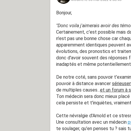
Bonjour,
"Donc voila j'aimerais avoir des tém
Certainement, c'est possible mais da
n'est pas une bonne chose car chaque
apparemment identiques peuvent avo
évolutions, des pronostics et traite
donc d'avoir souvent des réponses fa
inadaptés et même potentiellement 
De notre coté, sans pouvoir t'examin
pouvoir à distance avancer
sérieuse
de multiples causes...
et un forum à s
Ton médecin sera donc mieux placé qu
cela persiste et t'inquiètes, vraime
Cette névralgie d'Arnold et ce stress
Une consultation avec un médecin
p
te soulager, qu'en penses tu ? sais tu