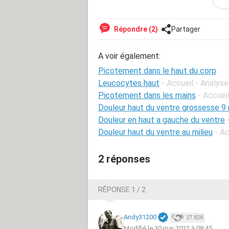
Ça me fait flipper du fait que ce soi
Répondre (2)
Partager
Donc voila j'aimerais avoir des témo
A voir également:
Merci d'avance
Picotement dans le haut du corp
Leucocytes haut
- Accueil - Analys
Picotement dans les mains
- Accuei
Douleur haut du ventre grossesse 9
Douleur en haut a gauche du ventre
Douleur haut du ventre au milieu
- Ac
2 réponses
RÉPONSE 1 / 2
Andy31200
27 828
Modifié le 30 mai 2022 à 08:45