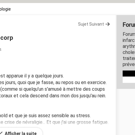
ologie
Foru
Sujet Suivant
Forum
 corp
infarc
arythm
4
chole
trait
préve
est apparue il y a quelque jours.
s jours, quoi que je fasse, au repos ou en exercice.
 (comme si quelqu'un s'amusé à mettre des coups
oraux et cela descend dans mon dos jusqu'au rein.
nold et que je suis assez sensible au stress.
crise de névraligie... Et que j'ai une grosse fatigue.
je n'ai absolument rien.
Afficher la suite