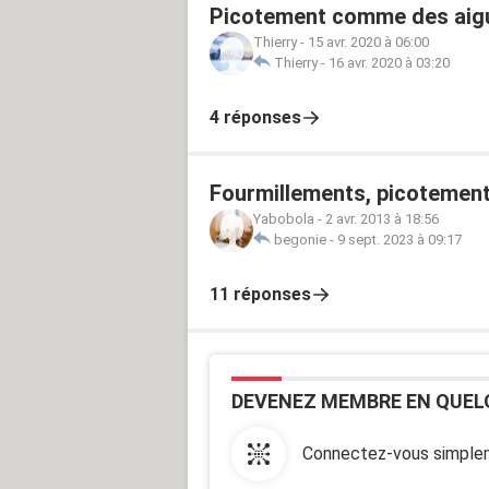
Picotement comme des aiguil
Thierry
-
15 avr. 2020 à 06:00
Thierry
-
16 avr. 2020 à 03:20
4 réponses
Fourmillements, picotements
Yabobola
-
2 avr. 2013 à 18:56
begonie
-
9 sept. 2023 à 09:17
11 réponses
DEVENEZ MEMBRE EN QUEL
Connectez-vous simplem