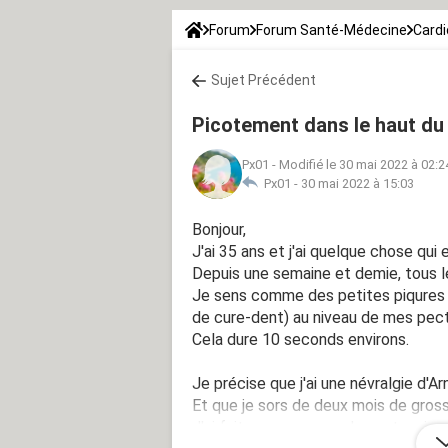
Forum
Forum Santé-Médecine
Cardi
Sujet Précédent
Picotement dans le haut du
Px01
-
Modifié le 30 mai 2022 à 02:2
Px01 -
30 mai 2022 à 15:03
Bonjour,
J'ai 35 ans et j'ai quelque chose qui 
Depuis une semaine et demie, tous le
Je sens comme des petites piqures
de cure-dent) au niveau de mes pect
Cela dure 10 seconds environs.
Je précise que j'ai une névralgie d'Ar
Et que je sors de deux mois de grosse 
J'ai fait une moyenne de ma tension, 