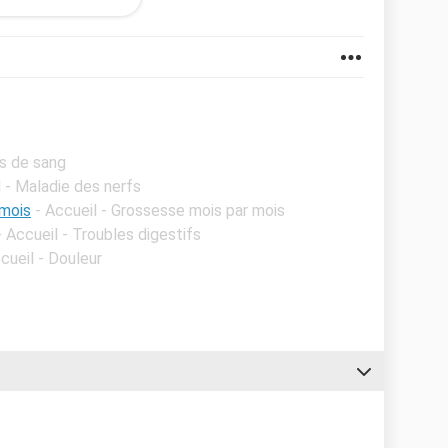
t un problème cardiovasculaire voir pire peu être.
ignages
es de sang
l - Maladie des nerfs
 mois
- Accueil - Grossesse mois par mois
- Accueil - Troubles digestifs
cueil - Douleur