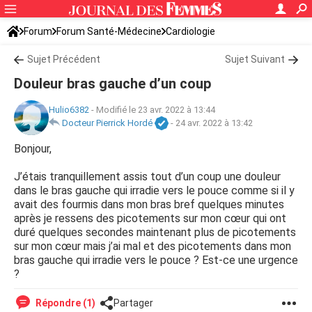
Forum
Forum Santé-Médecine
Cardiologie
Sujet Précédent
Sujet Suivant
Douleur bras gauche d’un coup
Hulio6382
-
Modifié le 23 avr. 2022 à 13:44
Docteur Pierrick Hordé
-
24 avr. 2022 à 13:42
Bonjour,
J’étais tranquillement assis tout d’un coup une douleur
dans le bras gauche qui irradie vers le pouce comme si il y
avait des fourmis dans mon bras bref quelques minutes
après je ressens des picotements sur mon cœur qui ont
duré quelques secondes maintenant plus de picotements
sur mon cœur mais j’ai mal et des picotements dans mon
bras gauche qui irradie vers le pouce ? Est-ce une urgence
?
Répondre (1)
Partager