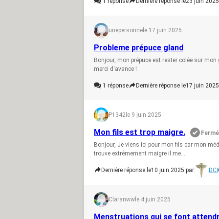
1
réponse
Dernière réponse le
23 juin 2025
unepersonne
le 17 juin 2025
Probleme prépuce gland
Bonjour, mon prépuce est rester colée sur mon 
merci d'avance !
1
réponse
Dernière réponse le
17 juin 2025
P1342
le 9 juin 2025
Mon fils est trop maigre.
Fermé
Bonjour, Je viens ici pour mon fils car mon méde
trouve extrêmement maigre il me...
Dernière réponse le
10 juin 2025 par
DCI
Claranww
le 4 juin 2025
Menstruations qui se font attend