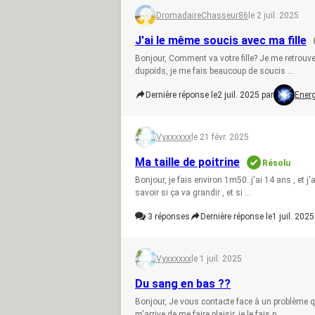
DromadaireChasseur86
le 2 juil. 2025
J'ai le même soucis avec ma fille
Bonjour, Comment va votre fille? Je me retrouve
dupoids, je me fais beaucoup de soucis ...
Dernière réponse le
2 juil. 2025 par
Energ
Vyxxxxxx
le 21 févr. 2025
Ma taille de poitrine
Résolu
Bonjour, je fais environ 1m50..j'ai 14 ans , et j'
savoir si ça va grandir , et si ...
3
réponses
Dernière réponse le
1 juil. 2025
Vyxxxxxx
le 1 juil. 2025
Du sang en bas ??
Bonjour, Je vous contacte face à un problème 
m'arrive de me faire plaisir, je le fais p...