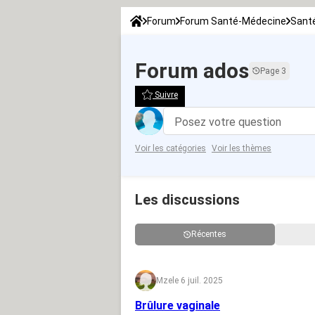
Forum
Forum Santé-Médecine
Sant
Forum ados
Page 3
Suivre
Posez votre question
Voir les catégories
Voir les thèmes
Les discussions
Récentes
Mze
le 6 juil. 2025
Brûlure vaginale