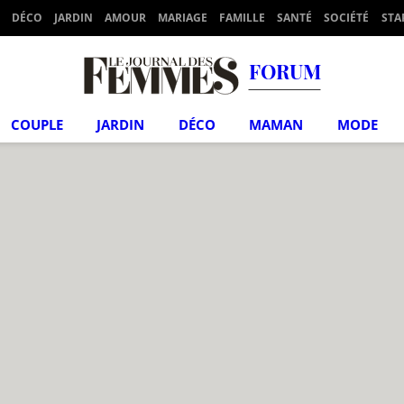
DÉCO
JARDIN
AMOUR
MARIAGE
FAMILLE
SANTÉ
SOCIÉTÉ
STA
FORUM
COUPLE
JARDIN
DÉCO
MAMAN
MODE