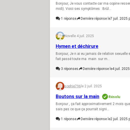
Bonjour, Je vous contacte car ma copine ressent
midi). Voici ses symptômes : Brûl...
1
réponse
Dernière réponse le
7 juil. 2025 
Novel
le 4 juil. 2025
Hymen et déchirure
Bonjour, Je n ai eu jamais de relation sexuelle 
fait passé toute ma main sur m...
3
réponses
Dernière réponse le
4 juil. 2025
sophie796
le 2 juil. 2025
Boutons sur la main
Résolu
Bonjour , ça fait approximativement 2 mois que
sais pas ce que ça pourrait signi...
1
réponse
Dernière réponse le
2 juil. 2025 