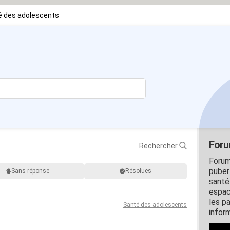
é des adolescents
Foru
Rechercher
Forum
puber
Sans réponse
Résolues
santé
espac
les p
Santé des adolescents
inform