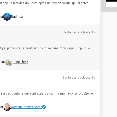
 depuis hier des douleurs après un rapport sexuel (jeudi après-
par
Radinoz
Santé des adolescents
et j ai jamais faire pénétrer qlq chose dans mon vagin Un jour j ai
 par
labricole47
Santé des adolescents
 j’ai des boutons qui sont apparus sur ma main (voir photos)je ne
par
Docteur Pierrick Hordé