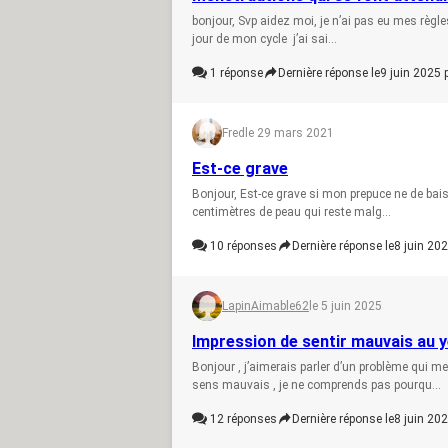
bonjour, Svp aidez moi, je n’ai pas eu mes règles 
jour de mon cycle j’ai sai...
1
réponse
Dernière réponse le
9 juin 2025 
Fred
le 29 mars 2021
Est-ce grave
Bonjour, Est-ce grave si mon prepuce ne de bais
centimètres de peau qui reste malg...
10
réponses
Dernière réponse le
8 juin 202
LapinAimable62
le 5 juin 2025
Impression de sentir mauvais au 
Bonjour , j’aimerais parler d’un problème qui 
sens mauvais , je ne comprends pas pourqu...
12
réponses
Dernière réponse le
8 juin 202