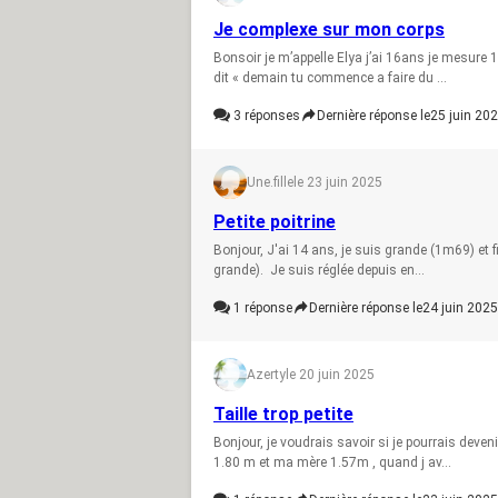
Je complexe sur mon corps
Bonsoir je m’appelle Elya j’ai 16ans je mesure 
dit « demain tu commence a faire du ...
3
réponses
Dernière réponse le
25 juin 202
Une.fille
le 23 juin 2025
Petite poitrine
Bonjour, J'ai 14 ans, je suis grande (1m69) et f
grande). Je suis réglée depuis en...
1
réponse
Dernière réponse le
24 juin 2025
Azerty
le 20 juin 2025
Taille trop petite
Bonjour, je voudrais savoir si je pourrais deven
1.80 m et ma mère 1.57m , quand j av...