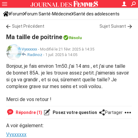
Forum
Forum Santé-Médecine
Santé des adolescents
Sujet Précédent
Sujet Suivant
Ma taille de poitrine
Résolu
Vyxxxxxx
-
Modifié le 21 févr. 2025 à 14:35
Radinoz
-
1 juil. 2025 à 14:05
Bonjour, je fais environ 1m50..j'ai 14 ans , et j'ai une taille
de bonnet 85A.. je les trouve assez petit..j'aimerais savoir
si ça va grandir , et si oui, sûrement quelle taille? Je
complexe grave sur mes seins et voili voilou..
Merci de vos retour !
Répondre (1)
Posez votre question
Partager
A voir également:
Vyxxxxxx