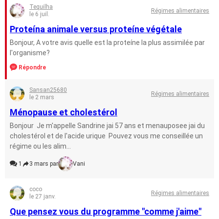
Tequilha
Régimes alimentaires
le 6 juil.
Proteína animale versus proteíne végétale
Bonjour, A votre avis quelle est la proteíne la plus assimilée par
l'organisme?
Répondre
Sansan25680
Régimes alimentaires
le 2 mars
Ménopause et cholestérol
Bonjour Je m'appelle Sandrine jai 57 ans et menauposee jai du
cholestérol et de l'acide urique Pouvez vous me conseillée un
régime ou les alim...
1
3 mars par
Vani
coco
Régimes alimentaires
le 27 janv.
Que pensez vous du programme "comme j'aime"