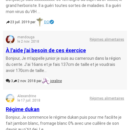
grand herboriste. Il a guéri toutes sortes de maladies. Il a guéri
mon virus du VIH ...
23 juil. 2019 par
DCI
mendouga
Régimes alimentaires
le 2 nov. 2018
À l'aide j'ai besoin de ces éxercice
Bonjour, Je m'appelle junior je suis au cameroun dans la région
du cente. J'ai 16ans et je fais 137cm de taille et je voudrais
avoir 170cm de taille...
3
2 nov. 2018 par
joraline
Alexandrine
Régimes alimentaires
le 17 juil. 2018
Régime dukan
Bonjour, Je commence le régime dukan puis pour me facilite je
fait jambon blanc, fromage blanc 0% avec une cuillère de son
davoir au p'tit dej. Le...