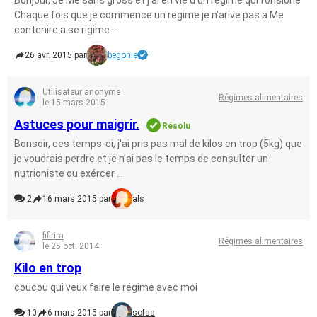
Bonjour, Je Me sans gross et j'ai en vie d'un regime qui fonsione
Chaque fois que je commence un regime je n'arive pas a Me
contenire a se rigime ...
26 avr. 2015 par
begonie
Utilisateur anonyme
Régimes alimentaires
le 15 mars 2015
Astuces pour maigrir.
Résolu
Bonsoir, ces temps-ci, j'ai pris pas mal de kilos en trop (5kg) que
je voudrais perdre et je n'ai pas le temps de consulter un
nutrioniste ou exércer ...
2
16 mars 2015 par
als
fifirira
Régimes alimentaires
le 25 oct. 2014
Kilo en trop
coucou qui veux faire le régime avec moi
10
6 mars 2015 par
sofaa