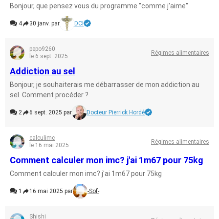
Bonjour, que pensez vous du programme "comme j'aime"
4
30 janv. par
DCI
pepo9260
Régimes alimentaires
le 6 sept. 2025
Addiction au sel
Bonjour, je souhaiterais me débarrasser de mon addiction au
sel. Comment procéder ?
2
6 sept. 2025 par
Docteur Pierrick Hordé
calculimc
Régimes alimentaires
le 16 mai 2025
Comment calculer mon imc? j'ai 1m67 pour 75kg
Comment calculer mon imc? j'ai 1m67 pour 75kg
1
16 mai 2025 par
-Sof-
Shishi