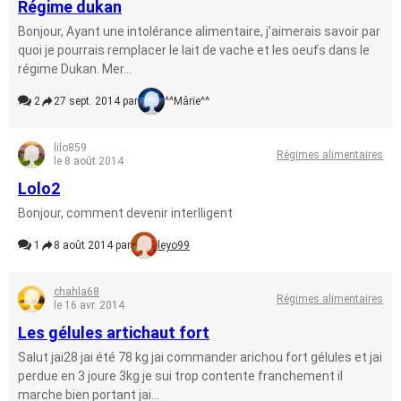
Régime dukan
Bonjour, Ayant une intolérance alimentaire, j'aimerais savoir par
quoi je pourrais remplacer le lait de vache et les oeufs dans le
régime Dukan. Mer...
2
27 sept. 2014 par
^^Mârïe^^
lilo859
Régimes alimentaires
le 8 août 2014
Lolo2
Bonjour, comment devenir interlligent
1
8 août 2014 par
leyo99
chahla68
Régimes alimentaires
le 16 avr. 2014
Les gélules artichaut fort
Salut jai28 jai été 78 kg jai commander arichou fort gélules et jai
perdue en 3 joure 3kg je sui trop contente franchement il
marche bien portant jai...