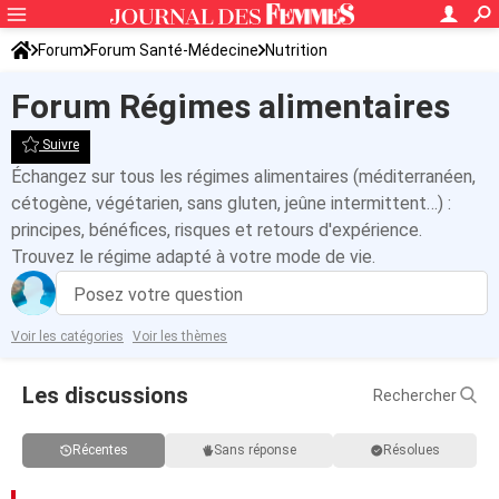
Forum
Forum Santé-Médecine
Nutrition
Régimes alimentaires
Forum Régimes alimentaires
Suivre
Échangez sur tous les régimes alimentaires (méditerranéen,
cétogène, végétarien, sans gluten, jeûne intermittent…) :
principes, bénéfices, risques et retours d'expérience.
Trouvez le régime adapté à votre mode de vie.
Posez votre question
Voir les catégories
Voir les thèmes
Les discussions
Rechercher
Récentes
Sans réponse
Résolues