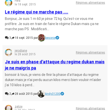
Fera
Régimes alimentaires
le 18 sept. 2015
Le régime qui ne marche pas ....
Bonjour, Je suis 1 m 60 je pèse 72 kg. Qu'est-ce vous me
préfère. Je suis en train de faire le régime Dukan mais ça ne
marche pas PS : Modificati...
3
18 sept. 2015 par
begonie
jerodiane
Régimes alimentaires
le 28 août 2015
Je suis en phase d'attaque du regime dukan mais
je ne maigris pa
bonsoir à tous, je viens de finir la phase d'attaque du regime
dukan mais je n'ai perdu aucun kilos merci bien vouloir m'aider
j'ai 10 kilos à perd...
2
28 août 2015 par
Andy31200
zelcie
Régimes alimentaires