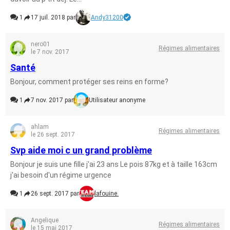
1
17 juil. 2018 par
Andy31200
nero01
Régimes alimentaires
le 7 nov. 2017
Santé
Bonjour, comment protéger ses reins en forme?
1
7 nov. 2017 par
Utilisateur anonyme
ahlam
Régimes alimentaires
le 26 sept. 2017
Svp aide moi c un grand problème
Bonjour je suis une fille j'ai 23 ans Le pois 87kg et à taille 163cm
j'ai besoin d'un régime urgence
1
26 sept. 2017 par
lafouine.
Angelique
Régimes alimentaires
le 15 mai 2017