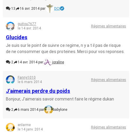
13
16 avr. 2014 par
DCI
guitou7677
Régimes alimentaires
le 14 avr. 2014
Glucides
Je suis sur le point de suivre ce regime, n y a t il pas de risque
de ne consommer que des proteines. Merci pour vos reponses.
2
14 avr. 2014 par
joraline
Fanny1010
Régimes alimentaires
le 6 mars 2014
J'aimerais perdre du poids
Bonjour, J'aimerais savoir comment faire le régime dukan
2
6 mars 2014 par
babylone
enlarme
Régimes alimentaires
le 14 janv. 2014