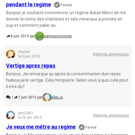
pendant le regime
Fermé
Bonjour, je souhaite commencer un regime dukan Merci de me
donner le noms des vitamines et sels mineraux a prendre en
sup et comment palier au ...
8 juin 2015 par
samgunsjovirow
charlot
Régimes alimentaires
le 6 juin 2015
Vertige apres repas
Bonjour, Jai remarque qu.apres la consommation dun repas
huileux jai le vertige. Cela minquiete. Selon vous a quoi cela peut
il etre du?
1
7 juin 2015 par
Alex_ju
jess2001
Régimes alimentaires
le 25 avr. 2015
Je veux me métre au regime
Fermé