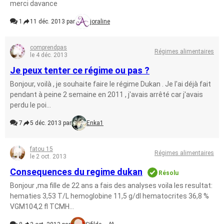
merci davance
1
11 déc. 2013 par
joraline
comprendpas
Régimes alimentaires
le 4 déc. 2013
Je peux tenter ce régime ou pas ?
Bonjour, voilà , je souhaite faire le régime Dukan . Je l'ai déjà fait
pendant à peine 2 semaine en 2011 , j'avais arrêté car j'avais
perdu le poi...
7
5 déc. 2013 par
Enka1
fatou 15
Régimes alimentaires
le 2 oct. 2013
Consequences du regime dukan
Résolu
Bonjour ,ma fille de 22 ans a fais des analyses voila les resultat:
hematies 3,53 T/L hemoglobine 11,5 g/dl hematocrites 36,8 %
VGM104,2 fl TCMH...