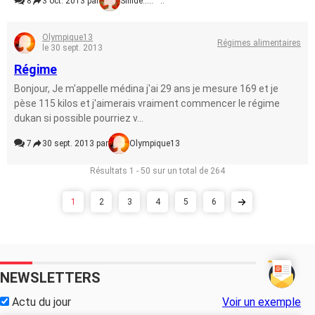
8
3 oct. 2013 par
Sifilde.....^^..
Olympique13
Régimes alimentaires
le 30 sept. 2013
Régime
Bonjour, Je m'appelle médina j'ai 29 ans je mesure 169 et je
pèse 115 kilos et j'aimerais vraiment commencer le régime
dukan si possible pourriez v...
7
30 sept. 2013 par
Olympique13
Résultats 1 - 50 sur un total de 264
1
2
3
4
5
6
NEWSLETTERS
Actu du jour
Voir un exemple