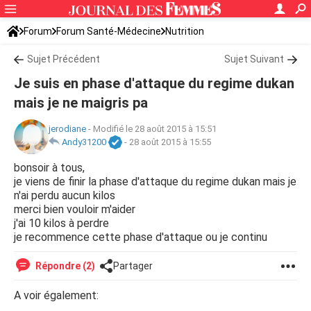
Forum
Forum Santé-Médecine
Nutrition
Régimes alimentaires
Sujet Précédent
Sujet Suivant
Je suis en phase d'attaque du regime dukan
mais je ne maigris pa
jerodiane
-
Modifié le 28 août 2015 à 15:51
Andy31200
-
28 août 2015 à 15:55
bonsoir à tous,
je viens de finir la phase d'attaque du regime dukan mais je
n'ai perdu aucun kilos
merci bien vouloir m'aider
j'ai 10 kilos à perdre
je recommence cette phase d'attaque ou je continu
Répondre (2)
Partager
A voir également: