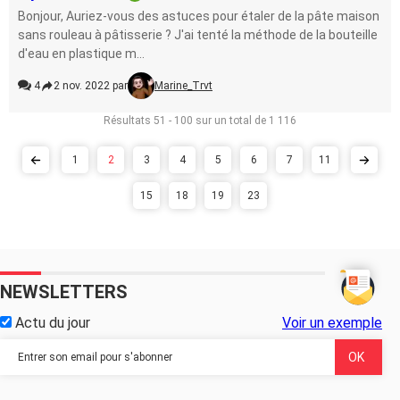
Bonjour, Auriez-vous des astuces pour étaler de la pâte maison
sans rouleau à pâtisserie ? J'ai tenté la méthode de la bouteille
d'eau en plastique m...
4
2 nov. 2022 par
Marine_Trvt
Résultats 51 - 100 sur un total de 1 116
1
2
3
4
5
6
7
11
15
18
19
23
NEWSLETTERS
Actu du jour
Voir un exemple