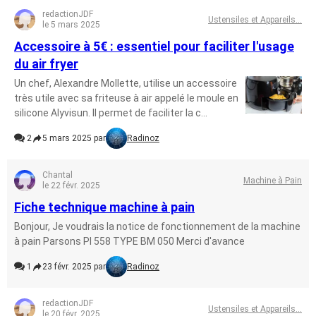
redactionJDF
Ustensiles et Appareils...
le 5 mars 2025
Accessoire à 5€ : essentiel pour faciliter l'usage
du air fryer
Un chef, Alexandre Mollette, utilise un accessoire
très utile avec sa friteuse à air appelé le moule en
silicone Alyvisun. Il permet de faciliter la c...
2
5 mars 2025 par
Radinoz
Chantal
Machine à Pain
le 22 févr. 2025
Fiche technique machine à pain
Bonjour, Je voudrais la notice de fonctionnement de la machine
à pain Parsons PI 558 TYPE BM 050 Merci d'avance
1
23 févr. 2025 par
Radinoz
redactionJDF
Ustensiles et Appareils...
le 20 févr. 2025