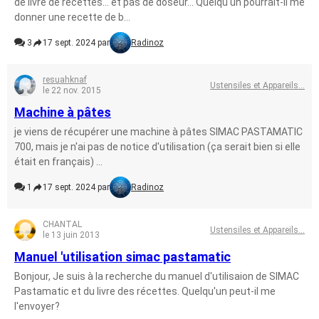
de livre de recettes... et pas de doseur... Quelqu'un pourrait-il me
donner une recette de b...
3
17 sept. 2024 par
Radinoz
resuahknaf
Ustensiles et Appareils...
le 22 nov. 2015
Machine à pâtes
je viens de récupérer une machine à pâtes SIMAC PASTAMATIC
700, mais je n'ai pas de notice d'utilisation (ça serait bien si elle
était en français) ...
1
17 sept. 2024 par
Radinoz
CHANTAL
Ustensiles et Appareils...
le 13 juin 2013
Manuel 'utilisation simac pastamatic
Bonjour, Je suis à la recherche du manuel d'utilisaion de SIMAC
Pastamatic et du livre des récettes. Quelqu'un peut-il me
l'envoyer?