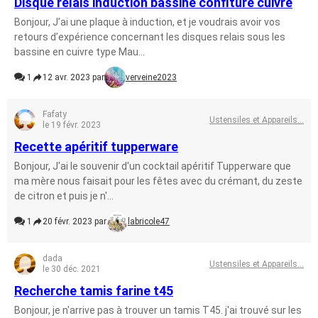
Disque relais induction bassine confiture cuivre
Bonjour, J’ai une plaque à induction, et je voudrais avoir vos
retours d’expérience concernant les disques relais sous les
bassine en cuivre type Mau...
1
12 avr. 2023 par
verveine2023
Fafaty
Ustensiles et Appareils...
le 19 févr. 2023
Recette apéritif tupperware
Bonjour, J'ai le souvenir d'un cocktail apéritif Tupperware que
ma mère nous faisait pour les fêtes avec du crémant, du zeste
de citron et puis je n'...
1
20 févr. 2023 par
labricole47
dada
Ustensiles et Appareils...
le 30 déc. 2021
Recherche tamis farine t45
Bonjour, je n'arrive pas à trouver un tamis T45. j'ai trouvé sur les