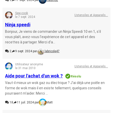
3
17 sept. 2024 par
Radinoz
Sew-cook
Ustensiles et Appareils...
le 7 sept. 2024
Ninja speedi
Bonjour, Je viens de commander un Ninja Speedi 10 en 1, s'il
vous plaît, avez-vous l'expérience de cet appareil et des
recettes à partager. Merci d'a...
2
9 sept. 2024 par
labricole47
Utilisateur anonyme
Ustensiles et Appareils...
le 31 mai 2010
Aide pour l'achat d'un wok ?
Résolu
Vaut-il mieux un wok gaz ou électrique ? J'ai déjà une poêle en
forme de wok mais il en existe tellement, quelques conseils
pourraient m'aider. Merci ...
18
11 juil. 2024 par
Matt