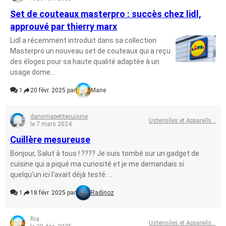
Set de couteaux masterpro : succès chez lidl,
approuvé par thierry marx
Lidl a récemment introduit dans sa collection
Masterpro un nouveau set de couteaux qui a reçu
des éloges pour sa haute qualité adaptée à un
usage dome...
1
20 févr. 2025 par
Marie
dansmapetitecuisine
Ustensiles et Appareils...
le 7 mars 2024
Cuillère mesureuse
Bonjour, Salut à tous ! ???? Je suis tombé sur un gadget de
cuisine qui a piqué ma curiosité et je me demandais si
quelqu'un ici l'avait déjà testé. ...
1
18 févr. 2025 par
Radinoz
Ria
Ustensiles et Appareils...