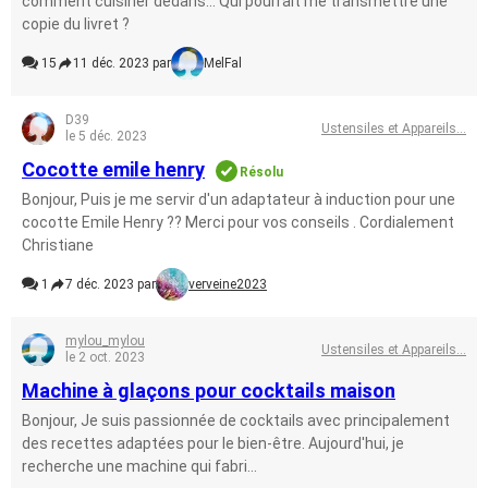
comment cuisiner dedans... Qui pourrait me transmettre une
copie du livret ?
15
11 déc. 2023 par
MelFal
D39
Ustensiles et Appareils...
le 5 déc. 2023
Cocotte emile henry
Résolu
Bonjour, Puis je me servir d'un adaptateur à induction pour une
cocotte Emile Henry ?? Merci pour vos conseils . Cordialement
Christiane
1
7 déc. 2023 par
verveine2023
mylou_mylou
Ustensiles et Appareils...
le 2 oct. 2023
Machine à glaçons pour cocktails maison
Bonjour, Je suis passionnée de cocktails avec principalement
des recettes adaptées pour le bien-être. Aujourd'hui, je
recherche une machine qui fabri...