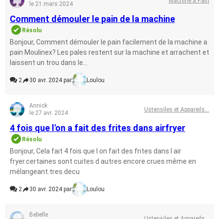
Machine à Pain
le 21 mars 2024
Comment démouler le pain de la machine
Résolu
Bonjour, Comment démouler le pain facilement de la machine a
pain Moulinex? Les pales restent sur la machine et arrachent et
laissent un trou dans le...
2
30 avr. 2024 par
Loulou
Annick
Ustensiles et Appareils...
le 27 avr. 2024
4 fois que l'on a fait des frites dans airfryer
Résolu
Bonjour, Cela fait 4 fois que l on fait des frites dans l air
fryer.certaines sont cuites d autres encore crues même en
mélangeant.tres decu
2
30 avr. 2024 par
Loulou
Bebelle
Ustensiles et Appareils...