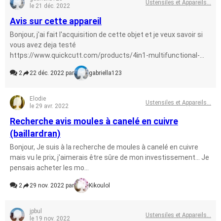
Ustensiles et Appareils...
le 21 déc. 2022
Avis sur cette appareil
Bonjour, j'ai fait l'acquisition de cette objet et je veux savoir si
vous avez deja testé
https://www.quickcutt.com/products/4in1-multifunctional-...
2
22 déc. 2022 par
gabriella123
Elodie
Ustensiles et Appareils...
le 29 avr. 2022
Recherche avis moules à canelé en cuivre
(baillardran)
Bonjour, Je suis à la recherche de moules à canelé en cuivre
mais vu le prix, j'aimerais être sûre de mon investissement... Je
pensais acheter les mo...
2
29 nov. 2022 par
Kikoulol
jpbul
Ustensiles et Appareils...
le 19 nov. 2022