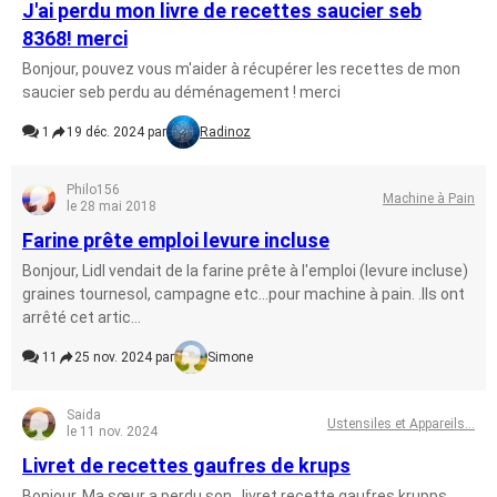
J'ai perdu mon livre de recettes saucier seb
8368! merci
Bonjour, pouvez vous m'aider à récupérer les recettes de mon
saucier seb perdu au déménagement ! merci
1
19 déc. 2024 par
Radinoz
Philo156
Machine à Pain
le 28 mai 2018
Farine prête emploi levure incluse
Bonjour, Lidl vendait de la farine prête à l'emploi (levure incluse)
graines tournesol, campagne etc...pour machine à pain. .Ils ont
arrêté cet artic...
11
25 nov. 2024 par
Simone
Saida
Ustensiles et Appareils...
le 11 nov. 2024
Livret de recettes gaufres de krups
Bonjour, Ma sœur a perdu son.. livret recette gaufres krupps