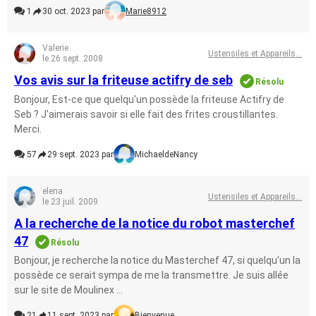
1
30 oct. 2023 par
Marie8912
Valerie
Ustensiles et Appareils...
le 26 sept. 2008
Vos avis sur la friteuse actifry de seb
Résolu
Bonjour, Est-ce que quelqu'un possède la friteuse Actifry de
Seb ? J'aimerais savoir si elle fait des frites croustillantes.
Merci.
57
29 sept. 2023 par
MichaeldeNancy
elena
Ustensiles et Appareils...
le 23 juil. 2009
A la recherche de la notice du robot masterchef
47
Résolu
Bonjour, je recherche la notice du Masterchef 47, si quelqu'un la
possède ce serait sympa de me la transmettre. Je suis allée
sur le site de Moulinex ...
21
11 sept. 2023 par
Bienvenue