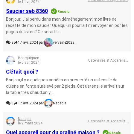
le 1 avr. 2024
Saucier seb 8360
Résolu
Bonjour, J'ai perdu dans mon déménagement mon livre de
recette de mon saucier Quelqu'un pourrait m'envoyer en pdf les
pages du livres? Ce serait tr...
3
17 avr. 2024 par
verveine2023
Bourguignon
Ustensiles et Appareils...
le 5 avr. 2024
C'était quoi ?
Bonjour,il y a quelques années on presenté un ustensile de
cuisne en fonte surelevé par 2 pieds. Cet ustensile arrivait sur
la table trés chaud,on y ...
3
17 avr. 2024 par
Nadegia
Nadegia
Ustensiles et Appareils...
le 2 mars 2024
Quel appareil pour du praliné maison ?
Résolu