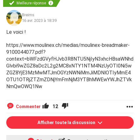
Meilleure réponse
Breims
16 avr. 2023 à 18:39
Le voici !
https://www.moulinex.ch/medias/moulinex-breadmaker-
9100044077.pdf?
context=bWFzdGVyfHJvb3R8NTU5NjIyN3xhcHBsaWNhd
Glvbi9wZGZ8aDc2L2g2MC8xNTY1NTM4NzUyOTI0Ni5w
ZGZ8YjE3MzMwMTJmOGYzNWNiMmJiMDNlOTIyMmE4
OTU1OTRjZTZmZDNjYmFmNjM3YTBhMWEwYWJhZTVk
NmQwOWQ1Nw
12
Commenter
Afficher toute la discussion