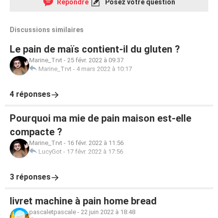
Répondre
Posez votre question
Discussions similaires
Le pain de maïs contient-il du gluten ?
Marine_Trvt
-
25 févr. 2022 à 09:37
Marine_Trvt
-
4 mars 2022 à 10:17
4 réponses
Pourquoi ma mie de pain maison est-elle
compacte ?
Marine_Trvt
-
16 févr. 2022 à 11:56
LucyGot
-
17 févr. 2022 à 17:56
3 réponses
livret machine à pain home bread
pascaletpascale
-
22 juin 2022 à 18:48