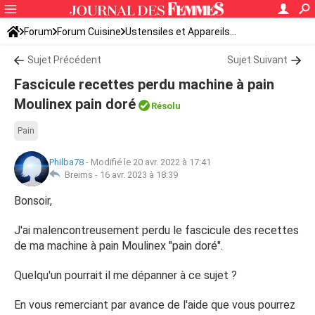
Forum
Forum Cuisine
Ustensiles et Appareils...
Machine à Pain
Sujet Précédent
Sujet Suivant
Fascicule recettes perdu machine à pain
Moulinex pain doré
Résolu
Pain
Philba78
-
Modifié le 20 avr. 2022 à 17:41
Breims -
16 avr. 2023 à 18:39
Bonsoir,
J'ai malencontreusement perdu le fascicule des recettes
de ma machine à pain Moulinex "pain doré".
Quelqu'un pourrait il me dépanner à ce sujet ?
En vous remerciant par avance de l'aide que vous pourrez