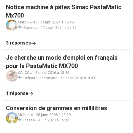
Notice machine à pâtes Simac PastaMatic
Mx700
Marc7678
-
17 sept. 2024 à 15:45
Radinoz
-
17 sept. 2024 à 22:31
3 réponses
Je cherche un mode d'emploi en français
pour la PastaMatic MX700
KALCOU
-
8 sept. 2016 à 13:45
Utilisateur anonyme
-
13 sept. 2016 à 10:08
1 réponse
Conversion de grammes en millilitres
Moïsette
-
28 janv. 2006 à 13:29
Plasse
-
9 juin 2023 à 15:00