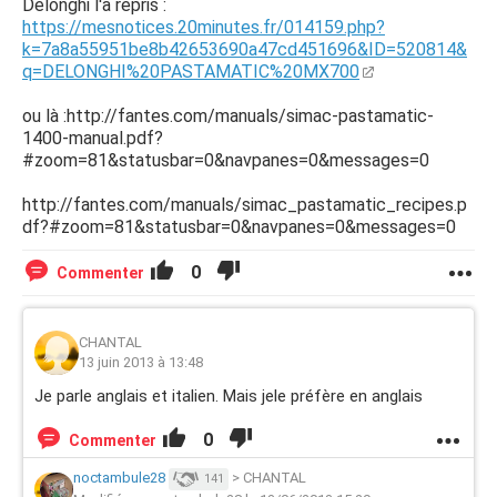
Delonghi l'a repris :
https://mesnotices.20minutes.fr/014159.php?
k=7a8a55951be8b42653690a47cd451696&ID=520814&
q=DELONGHI%20PASTAMATIC%20MX700
ou là :http://fantes.com/manuals/simac-pastamatic-
1400-manual.pdf?
#zoom=81&statusbar=0&navpanes=0&messages=0
http://fantes.com/manuals/simac_pastamatic_recipes.p
df?#zoom=81&statusbar=0&navpanes=0&messages=0
0
Commenter
CHANTAL
13 juin 2013 à 13:48
Je parle anglais et italien. Mais jele préfère en anglais
0
Commenter
noctambule28
>
CHANTAL
141