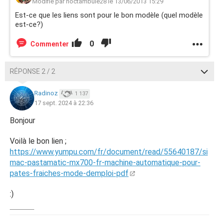
Modifié par noctambule28 le 13/06/2013 15:29
Est-ce que les liens sont pour le bon modèle (quel modèle
est-ce?)
0
Commenter
RÉPONSE 2 / 2
Radinoz
1 137
17 sept. 2024 à 22:36
Bonjour
Voilà le bon lien ;
https://www.yumpu.com/fr/document/read/55640187/si
mac-pastamatic-mx700-fr-machine-automatique-pour-
pates-fraiches-mode-demploi-pdf
:)