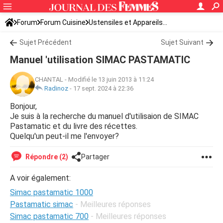
Forum
Forum Cuisine
Ustensiles et Appareils...
Sujet Précédent
Sujet Suivant
Manuel 'utilisation SIMAC PASTAMATIC
CHANTAL
-
Modifié le 13 juin 2013 à 11:24
Radinoz
-
17 sept. 2024 à 22:36
Bonjour,
Je suis à la recherche du manuel d'utilisaion de SIMAC
Pastamatic et du livre des récettes.
Quelqu'un peut-il me l'envoyer?
Répondre (2)
Partager
A voir également:
Simac pastamatic 1000
Pastamatic simac
- Meilleures réponses
Simac pastamatic 700
- Meilleures réponses