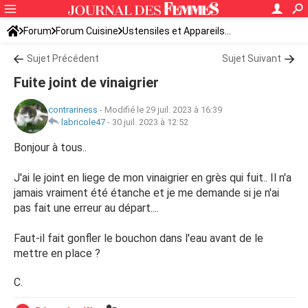
Forum
Forum Cuisine
Ustensiles et Appareils...
Sujet Précédent
Sujet Suivant
Fuite joint de vinaigrier
contrariness
-
Modifié le 29 juil. 2023 à 16:39
labricole47
-
30 juil. 2023 à 12:52
Bonjour à tous..
J'ai le joint en liege de mon vinaigrier en grès qui fuit.. Il n'a
jamais vraiment été étanche et je me demande si je n'ai
pas fait une erreur au départ....
Faut-il fait gonfler le bouchon dans l'eau avant de le
mettre en place ?
C.