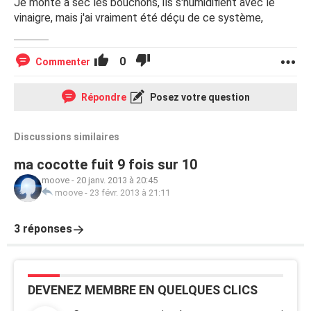
Je monte à sec les bouchons, ils s'humidifient avec le
vinaigre, mais j'ai vraiment été déçu de ce système,
0
Commenter
Répondre
Posez votre question
Discussions similaires
ma cocotte fuit 9 fois sur 10
moove
-
20 janv. 2013 à 20:45
moove
-
23 févr. 2013 à 21:11
3 réponses
DEVENEZ MEMBRE EN QUELQUES CLICS