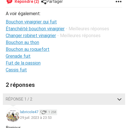
Répondre (2)
Partager
A voir également:
Bouchon vinaigrier qui fuit
Étanchéité bouchon vinaigrier
- Meilleures réponses
Changer robinet vinaigrier
- Meilleures réponses
Bouchon au thon
Bouchon au roquefort
Grenade fuit
Fuit de la passion
Cassis fuit
2 réponses
RÉPONSE 1 / 2
labricole47
1 258
29 juil. 2023 à 23:53
Bonjour