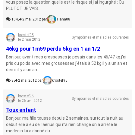
vous posez la question quelle est le risque si j'ai ingurgité : Ou
PLUTOT JE VAIS....
104
2 mai 2012 par
Tiana08
krostef95
Symptômes et maladies courantes
le 2 mai 2012
46kg pour 1m59 perdu 5kg en 1 an 1/2
Bonjour, avant mes grossesses je pesais dans les 46/47 kg.j'ai
pris du poids avec mes grossesses j'étais à 52 kg il y a un an et
demi. il y a un an...
8
2 mai 2012 par
krostef95
krostef95
Symptômes et maladies courantes
le 26 avr. 2012
Toux enfant
Bonjour, ma fille tousse depuis 2 semaines, surtout la nuit.au
début elle a eu de l'aerius qui n'a rien changé.on a arrêté.le
medecin lui a donné du...