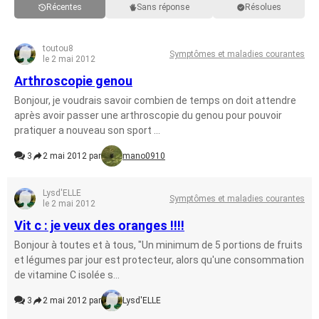
Récentes
Sans réponse
Résolues
toutou8
Symptômes et maladies courantes
le 2 mai 2012
Arthroscopie genou
Bonjour, je voudrais savoir combien de temps on doit attendre
après avoir passer une arthroscopie du genou pour pouvoir
pratiquer a nouveau son sport ...
3
2 mai 2012 par
mano0910
Lysd'ELLE
Symptômes et maladies courantes
le 2 mai 2012
Vit c : je veux des oranges !!!!
Bonjour à toutes et à tous, "Un minimum de 5 portions de fruits
et légumes par jour est protecteur, alors qu'une consommation
de vitamine C isolée s...
3
2 mai 2012 par
Lysd'ELLE