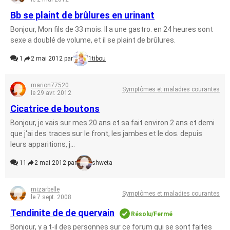
Bb se plaint de brûlures en urinant
Bonjour, Mon fils de 33 mois. Il a une gastro. en 24 heures sont
sexe a doublé de volume, et il se plaint de brûlures.
1
2 mai 2012 par
1tibou
marion77520
Symptômes et maladies courantes
le 29 avr. 2012
Cicatrice de boutons
Bonjour, je vais sur mes 20 ans et sa fait environ 2 ans et demi
que j'ai des traces sur le front, les jambes et le dos. depuis
leurs apparitions, j...
11
2 mai 2012 par
shweta
mizarbelle
Symptômes et maladies courantes
le 7 sept. 2008
Tendinite de de quervain
Résolu/Fermé
Bonjour, y a t-il des personnes sur ce forum qui se sont faites