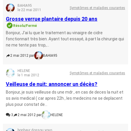
BAHIA95
Symptômes et maladies courantes
le 22 mai 2011
Grosse verrue plantaire depuis 20 ans
Résolu/Fermé
Bonjour, J'ai lu que le traitement au vinaigre de cidre
fonctionnait très bien. Ayant tout essayé, à part la chirurgie qui
ne me tente pas trop,...
2 mai 2012 par
BAHIA95
HELENE
Symptômes et maladies courantes
le 1 mai 2012
Veilleuse de nuit: annoncer un décès?
Bonjour, je suis veilleuse ds une mdr , en cas de deces la nuit et
ss avis medical ( car apres 22h , les medecins ne se deplacent
plus pour constat de...
3
2 mai 2012 par
HELENE
bonheur dossou yovo