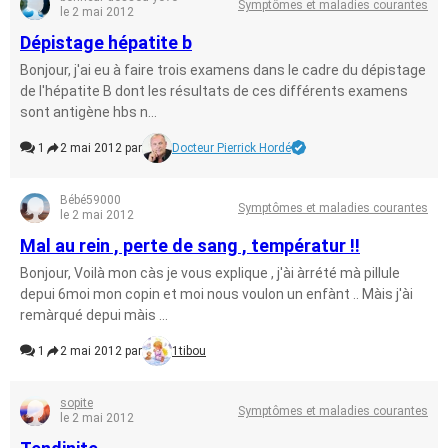
Symptômes et maladies courantes
le 2 mai 2012
Dépistage hépatite b
Bonjour, j'ai eu à faire trois examens dans le cadre du dépistage
de l'hépatite B dont les résultats de ces différents examens
sont antigène hbs n...
1
2 mai 2012 par
Docteur Pierrick Hordé
Bébé59000
Symptômes et maladies courantes
le 2 mai 2012
Mal au rein , perte de sang , températur !!
Bonjour, Voilà mon càs je vous explique , j'ài àrrété mà pillule
depui 6moi mon copin et moi nous voulon un enfànt .. Màis j'ài
remàrqué depui màis ...
1
2 mai 2012 par
1tibou
sopite
Symptômes et maladies courantes
le 2 mai 2012