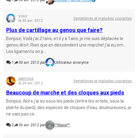
1
30 avr. 2012 par
Docteur Pierrick Hordé
soso
Symptômes et maladies courantes
le 30 avr. 2012
Plus de cartillage au genou que faire?
Bonjour, Voilà j'ai 21ans, et il y a 1ans, je me suis déplacée le
genou droit. Rien que en déssendent une marche! j'ai eu irm...
Les ligaments on p...
1
30 avr. 2012 par
Utilisateur anonyme
patmoss
Symptômes et maladies courantes
le 29 avr. 2012
Beaucoup de marche et des cloques aux pieds
Bonjour, Alors j'ai eu sous les pieds (entre les orteils, sous la
plante du pied), des espèces de cloques d'eau, douloureuses, je
ne sais pas ce...
2
30 avr. 2012 par
^^Marie^^