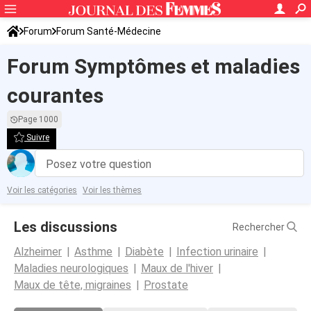
Forum
Forum Santé-Médecine
Symptômes et maladies courantes
Forum Symptômes et maladies
courantes
Page 1000
Suivre
Posez votre question
Voir les catégories
Voir les thèmes
Les discussions
Rechercher
Alzheimer
Asthme
Diabète
Infection urinaire
Maladies neurologiques
Maux de l'hiver
Maux de tête, migraines
Prostate