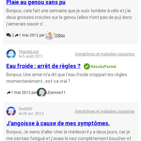
Plaie au genou sans pu
Bonjour, cela fait une semaine que je suis tombée à vélo et j'ai
deux grosses croutes sur le genou (elles n'ont pas de pu) donc
j'aimerais savoir s'...
2
1 mai 2012 par
1tibou
PeacexLove
Symptômes et maladies courantes
le 5 août 2011
Eau froide : arrêt de règles ?
Résolu/Fermé
Bonjour, Une amie m'a dit que l'eau froide stoppait les règles
momentanément , est-ce vrai ?
1 mai 2012 par
LEannou11
Dadd20
Symptômes et maladies courantes
le 30 avr. 2012
J'angoisse à cause de mes symptômes.
Bonjour, Je viens d'aller cher le médecin il y a deux jours, car je
me sentais fatigué et j'avais le nez complètement boucher et