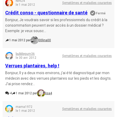
Nini24
Symptômes et maladies courantes
le 1 mai 2012
Crédit conso - questionnaire de santé
Fermé
Bonjour, Je voudrais savoir si les professionnels du crédit à la
consommation peuvent avoir accès à un dossier médical ?
Exemple: je veux sousc...
1 mai 2012 par
00lina00
bubblegum36
Symptômes et maladies courantes
le 30 avr. 2012
Verrues plantaires, help !
Bonjour, Il y a deux mois environs, j'ai été diagnostiqué par mon
médecin avec des verrues plantaires sur les pieds et les doigts.
J'ai prise rendez...
4
1 mai 2012 par
lisa4
mama1972
Symptômes et maladies courantes
le 1 mai 2012