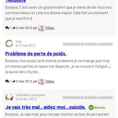
Tendinite
Bonjour, C'est avec un grand intéret que je viens de lire tout vos
commentaires et cela me donne espoir. Cela fait un moment
que je souffre d...
1
2 mai 2012 par
1tibou
katy
Symptômes et maladies courantes
le 2 mai 2012
Problème de perte de poids.
Bonjour, moi auusi j ai le meme probleme je ne mange pas trop
et meme parfois le repas me degoute , je ss souvent fatiguè , j
ai aussi des chutes...
1
2 mai 2012 par
1tibou
Utilisateur anonyme
Symptômes et maladies courantes
le 24 avr. 2012
Je vais très mal.. aidez-moi...suicide.
Résolu
Bonjour, Je vais mal, pour ne pas tourner autour du pot autant