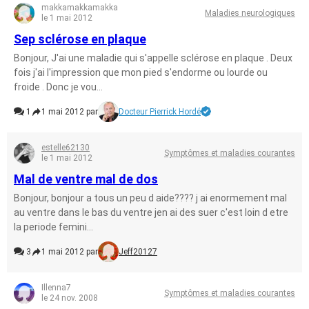
makkamakkamakka
Maladies neurologiques
le 1 mai 2012
Sep sclérose en plaque
Bonjour, J'ai une maladie qui s'appelle sclérose en plaque . Deux
fois j'ai l'impression que mon pied s'endorme ou lourde ou
froide . Donc je vou...
1
1 mai 2012 par
Docteur Pierrick Hordé
estelle62130
Symptômes et maladies courantes
le 1 mai 2012
Mal de ventre mal de dos
Bonjour, bonjour a tous un peu d aide???? j ai enormement mal
au ventre dans le bas du ventre jen ai des suer c'est loin d etre
la periode femini...
3
1 mai 2012 par
Jeff20127
Illenna7
Symptômes et maladies courantes
le 24 nov. 2008