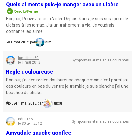
Quels aliments puis-je manger avec un ulcère
Résolu/Fermé
Bonjour, Pouvez-vous m'aider. Depuis 4 ans, je suis suivi pour de
ulcères à l'estomac. J'ai un traitement a vie. Je voudrais
connaître les alime...
1 mai 2012 par
Mimi
lametisse60
Symptômes et maladies courantes
le 1 mai 2012
Regle douloureuse
Bonjour, j'ai des règles douloureuse chaque mois c'est pareil j'ai
des douleurs en bas du ventre je tremble je suis blanche j'ai une
bouchée de chale...
5
1 mai 2012 par
1tibou
adria165
Symptômes et maladies courantes
le 30 avr. 2012
Amygdale gauche gonflée