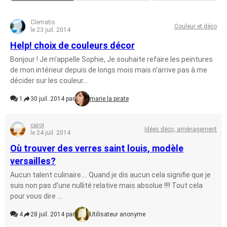
Clematis
Couleur et déco
le 23 juil. 2014
Help! choix de couleurs décor
Bonjour ! Je m'appelle Sophie, Je souhaite refaire les peintures
de mon intérieur depuis de longs mois mais n'arrive pas à me
décider sur les couleur...
1
30 juil. 2014 par
marie la pirate
caroj
Idées déco, aménagement
le 24 juil. 2014
Où trouver des verres saint louis, modèle
versailles?
Aucun talent culinaire.... Quand je dis aucun cela signifie que je
suis non pas d'une nullité relative mais absolue !!!! Tout cela
pour vous dire ...
4
28 juil. 2014 par
Utilisateur anonyme