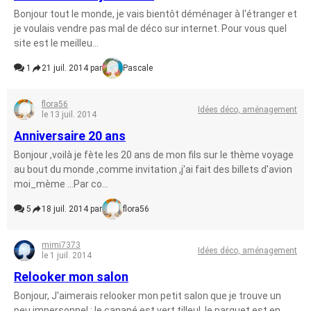
Bonjour tout le monde, je vais bientôt déménager à l'étranger et
je voulais vendre pas mal de déco sur internet. Pour vous quel
site est le meilleu...
1
21 juil. 2014 par
Pascale
flora56
Idées déco, aménagement
le 13 juil. 2014
Anniversaire 20 ans
Bonjour ,voilà je fète les 20 ans de mon fils sur le thème voyage
au bout du monde ,comme invitation ,j'ai fait des billets d'avion
moi_mème ...Par co...
5
18 juil. 2014 par
flora56
mimi7373
Idées déco, aménagement
le 1 juil. 2014
Relooker mon salon
Bonjour, J'aimerais relooker mon petit salon que je trouve un
peu impersonnel : le canapé est vert tilleul, le parquet est en