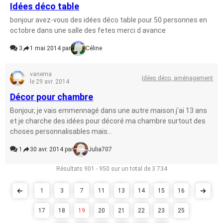
Idées déco table
bonjour avez-vous des idées déco table pour 50 personnes en
octobre dans une salle des fetes merci d avance
3
1 mai 2014 par
Céline
vanema
Idées déco, aménagement
le 29 avr. 2014
Décor pour chambre
Bonjour, je vais emmennagé dans une autre maison j'ai 13 ans
et je charche des idées pour décoré ma chambre surtout des
choses personnalisables mais...
1
30 avr. 2014 par
Julia707
Résultats 901 - 950 sur un total de 3 734
1
3
7
11
13
14
15
16
17
18
19
20
21
22
23
25