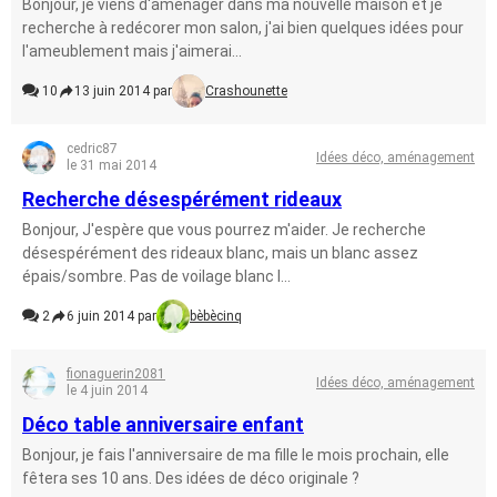
Bonjour, je viens d'aménager dans ma nouvelle maison et je
recherche à redécorer mon salon, j'ai bien quelques idées pour
l'ameublement mais j'aimerai...
10
13 juin 2014 par
Crashounette
cedric87
Idées déco, aménagement
le 31 mai 2014
Recherche désespérément rideaux
Bonjour, J'espère que vous pourrez m'aider. Je recherche
désespérément des rideaux blanc, mais un blanc assez
épais/sombre. Pas de voilage blanc l...
2
6 juin 2014 par
bèbècinq
fionaguerin2081
Idées déco, aménagement
le 4 juin 2014
Déco table anniversaire enfant
Bonjour, je fais l'anniversaire de ma fille le mois prochain, elle
fêtera ses 10 ans. Des idées de déco originale ?