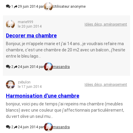
1
29 juin 2014 par
Utilisateur anonyme
marie999
Idées déco, aménagement
le 20 juin 2014
Decorer ma chambre
Bonjour, je m'appele marie et j'ai 14 ans , je voudrais refaire ma
chambre, c'est une chambre de 20 m2 avec un balcon , j'hesite
entre le bleu lago...
2
24 juin 2014 par
masandra
zebulon
Idées déco, aménagement
le 17 juin 2014
Harmonisation d'une chambre
bonjour, voici peu de temps j'ai repeins ma chambre (meubles
blancs) avec une couleur que j'affectionnais particulièrement,
du vert olive un seul mu...
2
24 juin 2014 par
masandra