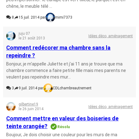
chêne, le meuble télé ...
8
15 juil. 2014 par
mimi7373
juju 07
Idées déco, aménagement
le 21 août 2013
Comment redécorer ma chambre sans la
repeindre ?
Bonjour, je m'appelle Juliette et j'ai 11 ans je trouve que ma
chambre commence a faire petite fille mais mes parents ne
veulent pas repeindre mes mur...
3
9 juil. 2014 par
CDLchambreautrement
gilbertine19
Idées déco, aménagement
le 26 juin 2014
Comment mettre en valeur des boiseries de
teinte orangée?
Résolu
Boujour, Je dois choisir une couleur pour les murs de ma