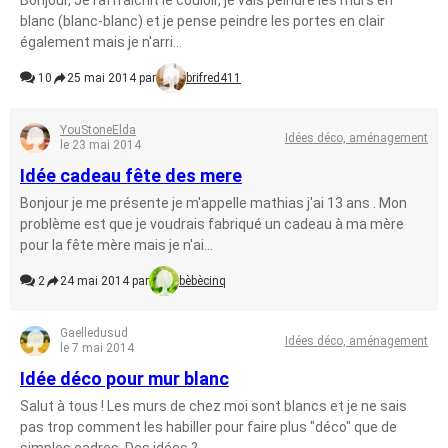
Bonjour, Je raffraichit le couloir, je vais peindre les murs en
blanc (blanc-blanc) et je pense peindre les portes en clair
également mais je n'arri...
10
25 mai 2014 par
brifred411
YouStoneElda
Idées déco, aménagement
le 23 mai 2014
Idée cadeau fête des mere
Bonjour je me présente je m'appelle mathias j'ai 13 ans . Mon
problème est que je voudrais fabriqué un cadeau à ma mère
pour la fête mère mais je n'ai...
2
24 mai 2014 par
bèbècinq
Gaelledusud
Idées déco, aménagement
le 7 mai 2014
Idée déco pour mur blanc
Salut à tous ! Les murs de chez moi sont blancs et je ne sais
pas trop comment les habiller pour faire plus "déco" que de