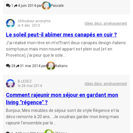
1
4 juin 2014 par
Pascale
Utilisateur anonyme
Idées déco, aménagement
le 9 déc. 2010
Le soleil peut-il abîmer mes canapés en cuir ?
J'ai réalisé mon rêve en m'offrant deux canapés design italiens
somptueux mais mon nouvel appart est plein sud (et en
Provence), j'ai peur que le sole...
28
31 mai 2014 par
Italiano
B.LEDEZ
Idées déco, aménagement
le 28 mai 2014
Comment rajeunir mon séjour en gardant mon
living "régence" ?
Bonjour, Mes meubles de séjour sont de style Régence et la
déco remonte à 20 ans... Je voudrais garder mon living mais
rajeunir l'ensemble par le ...