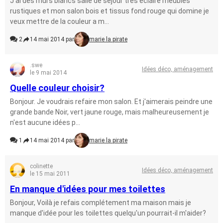
J'ai des murs blancs salle de séjour très éclairé meubles
rustiques et mon salon bois et tissus fond rouge qui domine je
veux mettre de la couleur a m...
2
14 mai 2014 par
marie la pirate
.swe
Idées déco, aménagement
le 9 mai 2014
Quelle couleur choisir?
Bonjour. Je voudrais refaire mon salon. Et j'aimerais peindre une
grande bande Noir, vert jaune rouge, mais malheureusement je
n'est aucune idées p...
1
14 mai 2014 par
marie la pirate
colinette
Idées déco, aménagement
le 15 mai 2011
En manque d'idées pour mes toilettes
Bonjour, Voilà je refais complétement ma maison mais je
manque d'idée pour les toilettes quelqu'un pourrait-il m'aider?