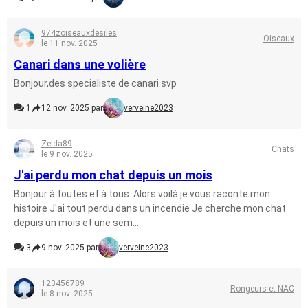
974zoiseauxdesiles
Oiseaux
le 11 nov. 2025
Canari dans une volière
Bonjour,des specialiste de canari svp
1
12 nov. 2025 par
verveine2023
Zelda89
Chats
le 9 nov. 2025
J'ai perdu mon chat depuis un mois
Bonjour à toutes et à tous Alors voilà je vous raconte mon
histoire J'ai tout perdu dans un incendie Je cherche mon chat
depuis un mois et une sem...
3
9 nov. 2025 par
verveine2023
123456789
Rongeurs et NAC
le 8 nov. 2025