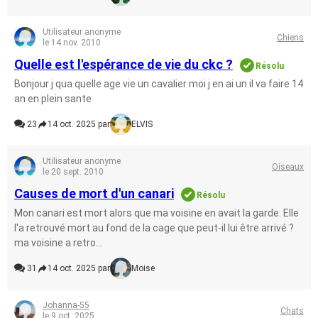
Utilisateur anonyme
Chiens
le 14 nov. 2010
Quelle est l'espérance de vie du ckc ?
Résolu
Bonjour j qua quelle age vie un cavalier moi j en ai un il va faire 14
an en plein sante
23
14 oct. 2025 par
ELVIS
Utilisateur anonyme
Oiseaux
le 20 sept. 2010
Causes de mort d'un canari
Résolu
Mon canari est mort alors que ma voisine en avait la garde. Elle
l'a retrouvé mort au fond de la cage que peut-il lui être arrivé ?
ma voisine a retro...
31
14 oct. 2025 par
Moise
Johanna-55
Chats
le 9 oct. 2025