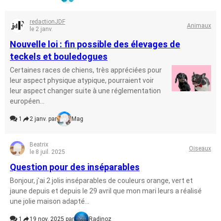
redactionJDF
Animaux
le 2 janv.
Nouvelle loi : fin possible des élevages de
teckels et bouledogues
Certaines races de chiens, très appréciées pour
leur aspect physique atypique, pourraient voir
leur aspect changer suite à une réglementation
européen...
1
2 janv. par
Mag
Beatrix
Oiseaux
le 8 juil. 2025
Question pour des inséparables
Bonjour, j'ai 2 jolis inséparables de couleurs orange, vert et
jaune depuis et depuis le 29 avril que mon mari leurs a réalisé
une jolie maison adapté...
1
19 nov. 2025 par
Radinoz