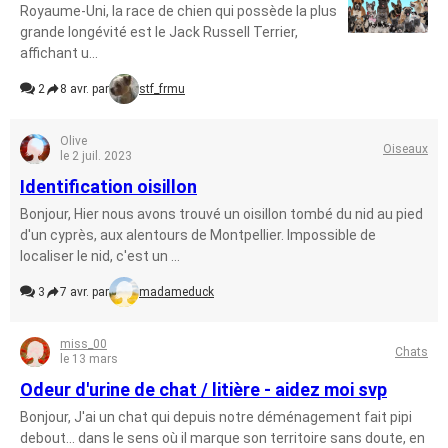
Royaume-Uni, la race de chien qui possède la plus
grande longévité est le Jack Russell Terrier,
affichant u...
2
8 avr. par
stf_frmu
Olive
Oiseaux
le 2 juil. 2023
Identification oisillon
Bonjour, Hier nous avons trouvé un oisillon tombé du nid au pied
d'un cyprès, aux alentours de Montpellier. Impossible de
localiser le nid, c'est un ...
3
7 avr. par
madameduck
miss_00
Chats
le 13 mars
Odeur d'urine de chat / litière - aidez moi svp
Bonjour, J'ai un chat qui depuis notre déménagement fait pipi
debout... dans le sens où il marque son territoire sans doute, en