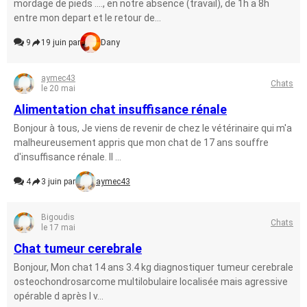
mordage de pieds ...., en notre absence (travail), de 1h a 8h
entre mon depart et le retour de...
9
19 juin par
Dany
aymec43
Chats
le 20 mai
Alimentation chat insuffisance rénale
Bonjour à tous, Je viens de revenir de chez le vétérinaire qui m'a
malheureusement appris que mon chat de 17 ans souffre
d'insuffisance rénale. Il ...
4
3 juin par
aymec43
Bigoudis
Chats
le 17 mai
Chat tumeur cerebrale
Bonjour, Mon chat 14 ans 3.4 kg diagnostiquer tumeur cerebrale
osteochondrosarcome multilobulaire localisée mais agressive
opérable d après l v...