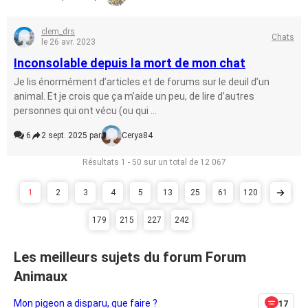
clem_drs
Chats
le 26 avr. 2023
Inconsolable depuis la mort de mon chat
Je lis énormément d’articles et de forums sur le deuil d’un
animal. Et je crois que ça m’aide un peu, de lire d’autres
personnes qui ont vécu (ou qui ...
6
2 sept. 2025 par
Cerya84
Résultats 1 - 50 sur un total de 12 067
1
2
3
4
5
13
25
61
120
179
215
227
242
Les meilleurs sujets du forum Forum
Animaux
Mon pigeon a disparu, que faire ?
17