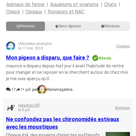
Animaux de ferme
Aquariums et vivariums
Chats
Chiens
Oiseaux
Rongeurs et NAC
Récentes
Sans réponse
Résolues
Utilisateur anonyme
Oiseaux
le 17 nov. 2010
Mon pigeon a disparu, que faire ?
Résolu
maurice a disparu depuis huit jour il avait l'habitude de rentré
pour manger et se reposer en le cherchent autour de chez moi
je me suis aperçu qu'il ...
17
11 juil. par
Mariamagalena
redactionJDF
Animaux
le 9 juil.
Ne confondez pas les chironomidés estivaux
avec les moustiques
Chaque été, des essaims d'insectes inoffensifs