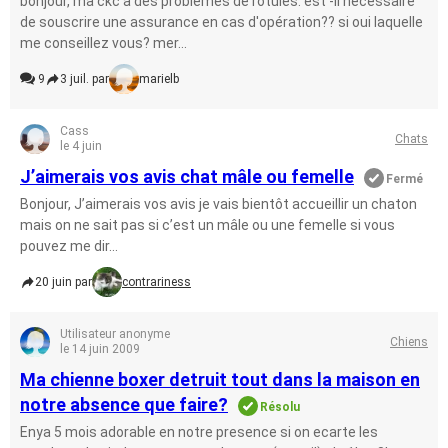
bonjour, ma ckc a des problèmes de rotules. est -il nécessaire
de souscrire une assurance en cas d'opération?? si oui laquelle
me conseillez vous? mer...
9
3 juil. par
marielb
Cass
Chats
le 4 juin
J’aimerais vos avis chat mâle ou femelle
Fermé
Bonjour, J’aimerais vos avis je vais bientôt accueillir un chaton
mais on ne sait pas si c’est un mâle ou une femelle si vous
pouvez me dir...
20 juin par
contrariness
Utilisateur anonyme
Chiens
le 14 juin 2009
Ma chienne boxer detruit tout dans la maison en
notre absence que faire?
Résolu
Enya 5 mois adorable en notre presence si on ecarte les