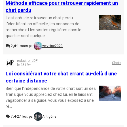
Méthode efficace pour retrouver rapidement un
chat perdu
Il est ardu de retrouver un chat perdu.
L'identification officielle, les annonces de
recherche et les visites régulières dans le
quartier sont quelque...
2
1 mars par
verveine2023
redactionJDF
Chats
le 25 févr.
Loi considérant votre chat errant au-delà d'une
certaine distance
Bien que l'indépendance de votre chat soit un des
traits que vous appréciez chez lui, en le laissant
vagabonder à sa guise, vous vous exposez à une
ré...
7
27 févr. par
Antig0ne