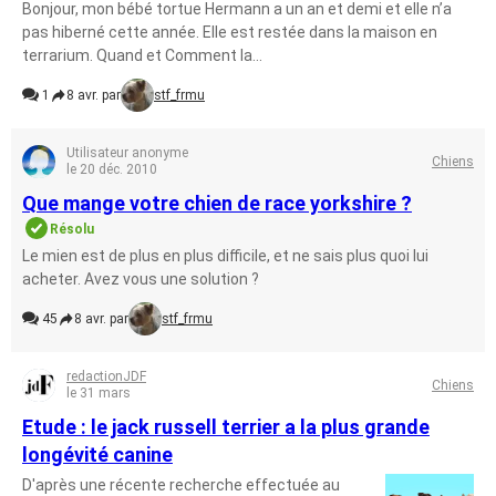
Bonjour, mon bébé tortue Hermann a un an et demi et elle n’a
pas hiberné cette année. Elle est restée dans la maison en
terrarium. Quand et Comment la...
1
8 avr. par
stf_frmu
Utilisateur anonyme
Chiens
le 20 déc. 2010
Que mange votre chien de race yorkshire ?
Résolu
Le mien est de plus en plus difficile, et ne sais plus quoi lui
acheter. Avez vous une solution ?
45
8 avr. par
stf_frmu
redactionJDF
Chiens
le 31 mars
Etude : le jack russell terrier a la plus grande
longévité canine
D'après une récente recherche effectuée au