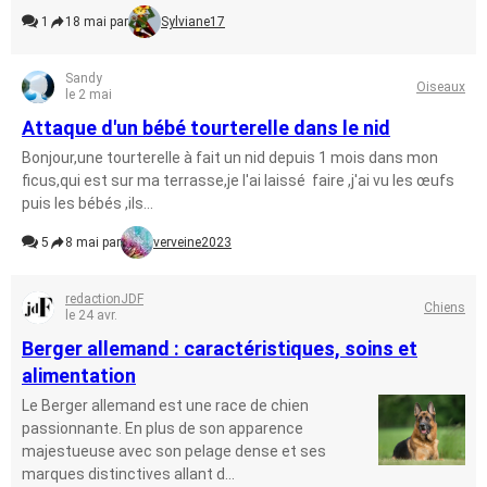
1
18 mai par
Sylviane17
Sandy
Oiseaux
le 2 mai
Attaque d'un bébé tourterelle dans le nid
Bonjour,une tourterelle à fait un nid depuis 1 mois dans mon
ficus,qui est sur ma terrasse,je l'ai laissé faire ,j'ai vu les œufs
puis les bébés ,ils...
5
8 mai par
verveine2023
redactionJDF
Chiens
le 24 avr.
Berger allemand : caractéristiques, soins et
alimentation
Le Berger allemand est une race de chien
passionnante. En plus de son apparence
majestueuse avec son pelage dense et ses
marques distinctives allant d...