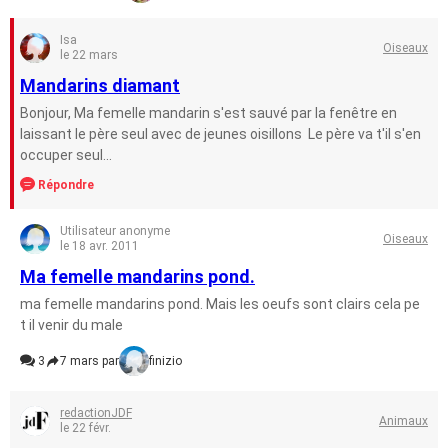
Isa
Oiseaux
le 22 mars
Mandarins diamant
Bonjour, Ma femelle mandarin s'est sauvé par la fenêtre en
laissant le père seul avec de jeunes oisillons Le père va t'il s'en
occuper seul...
Répondre
Utilisateur anonyme
Oiseaux
le 18 avr. 2011
Ma femelle mandarins pond.
ma femelle mandarins pond. Mais les oeufs sont clairs cela pe
t il venir du male
3
7 mars par
finizio
redactionJDF
Animaux
le 22 févr.