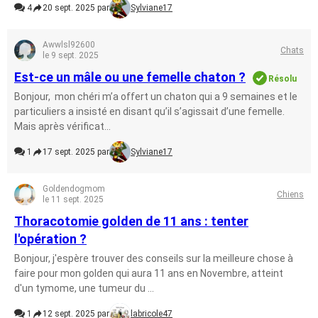
4
20 sept. 2025 par
Sylviane17
Awwlsl92600
Chats
le 9 sept. 2025
Est-ce un mâle ou une femelle chaton ?
Résolu
Bonjour, mon chéri m’a offert un chaton qui a 9 semaines et le
particuliers a insisté en disant qu’il s’agissait d’une femelle.
Mais après vérificat...
1
17 sept. 2025 par
Sylviane17
Goldendogmom
Chiens
le 11 sept. 2025
Thoracotomie golden de 11 ans : tenter
l'opération ?
Bonjour, j'espère trouver des conseils sur la meilleure chose à
faire pour mon golden qui aura 11 ans en Novembre, atteint
d'un tymome, une tumeur du ...
1
12 sept. 2025 par
labricole47