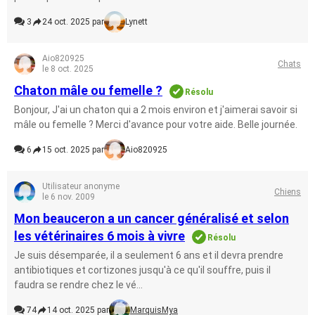
3
24 oct. 2025 par
Lynett
Aio820925
Chats
le 8 oct. 2025
Chaton mâle ou femelle ?
Résolu
Bonjour, J'ai un chaton qui a 2 mois environ et j'aimerai savoir si
mâle ou femelle ? Merci d'avance pour votre aide. Belle journée.
6
15 oct. 2025 par
Aio820925
Utilisateur anonyme
Chiens
le 6 nov. 2009
Mon beauceron a un cancer généralisé et selon
les vétérinaires 6 mois à vivre
Résolu
Je suis désemparée, il a seulement 6 ans et il devra prendre
antibiotiques et cortizones jusqu'à ce qu'il souffre, puis il
faudra se rendre chez le vé...
74
14 oct. 2025 par
MarquisMya