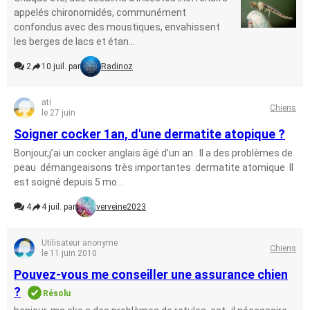
appelés chironomidés, communément
confondus avec des moustiques, envahissent
les berges de lacs et étan...
2
10 juil. par
Radinoz
ati
Chiens
le 27 juin
Soigner cocker 1an, d'une dermatite atopique ?
Bonjour,j’ai un cocker anglais âgé d’un an . Il a des problèmes de
peau démangeaisons très importantes .dermatite atomique Il
est soigné depuis 5 mo...
4
4 juil. par
verveine2023
Utilisateur anonyme
Chiens
le 11 juin 2010
Pouvez-vous me conseiller une assurance chien
?
Résolu