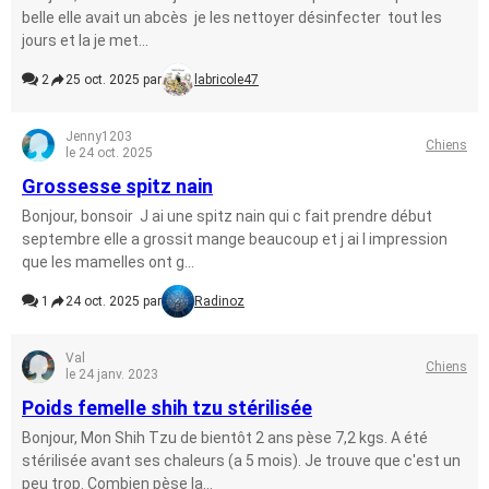
belle elle avait un abcès je les nettoyer désinfecter tout les
jours et la je met...
2
25 oct. 2025 par
labricole47
Jenny1203
Chiens
le 24 oct. 2025
Grossesse spitz nain
Bonjour, bonsoir J ai une spitz nain qui c fait prendre début
septembre elle a grossit mange beaucoup et j ai l impression
que les mamelles ont g...
1
24 oct. 2025 par
Radinoz
Val
Chiens
le 24 janv. 2023
Poids femelle shih tzu stérilisée
Bonjour, Mon Shih Tzu de bientôt 2 ans pèse 7,2 kgs. A été
stérilisée avant ses chaleurs (a 5 mois). Je trouve que c'est un
peu trop. Combien pèse la...