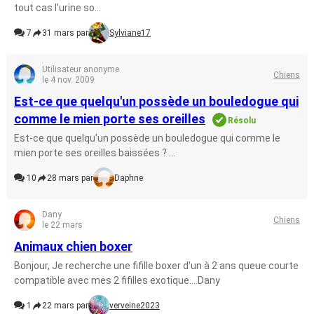
tout cas l'urine so...
7
31 mars par
Sylviane17
Utilisateur anonyme
Chiens
le 4 nov. 2009
Est-ce que quelqu'un possède un bouledogue qui
comme le mien porte ses oreilles
Résolu
Est-ce que quelqu'un possède un bouledogue qui comme le
mien porte ses oreilles baissées ? ...
10
28 mars par
Daphne
Dany
Chiens
le 22 mars
Animaux chien boxer
Bonjour, Je recherche une fifille boxer d'un à 2 ans queue courte
compatible avec mes 2 fifilles exotique....Dany
1
22 mars par
verveine2023