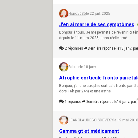
Nono5635
le 22 juil. 2025
J'en ai marre de ses symptômes
Bonjour à tous. Je me permets de revenir ici té
depuis le 11 mars 2025, sans réelle amé...
2
réponses
Dernière réponse le
18 janv. pa
Fabrice
le 10 janv.
Atrophie corticale fronto pariéta
Bonjour, j’ai une atrophie corticale fronto parié
dors 16h par 24h) et une asthé...
1
réponse
Dernière réponse le
16 janv. par
JEANCLAUDEBOISDEVESY
le 19 mai 201
Gamma gt et médicament