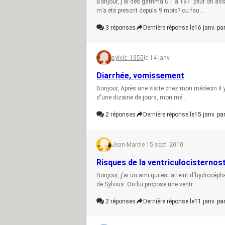
Bonjour, j'ai des gamma GT à 187. peut on asso
m'a été prescrit depuis 9 mois? ou fau...
3
réponses
Dernière réponse le
16 janv. pa
sylvie_1355
le 14 janv.
Diarrhée, vomissement
Bonjour, Aprés une visite chez mon médecin il 
d'une dizaine de jours, mon mé...
2
réponses
Dernière réponse le
15 janv. pa
Jean-Marc
le 15 sept. 2010
Risques de la ventriculocisterno
Bonjour, j'ai un ami qui est atteint d'hydrocé
de Sylvius. On lui propose une ventr...
2
réponses
Dernière réponse le
11 janv. pa