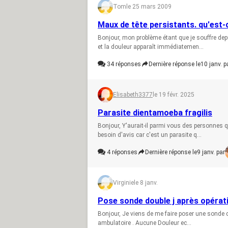
Tom
le 25 mars 2009
Maux de tête persistants. qu'est-c
Bonjour, mon problème étant que je souffre depu
et la douleur apparaît immédiatemen...
34
réponses
Dernière réponse le
10 janv. p
Elisabeth3377
le 19 févr. 2025
Parasite dientamoeba fragilis
Bonjour, Y'aurait-il parmi vous des personnes q
besoin d'avis car c'est un parasite q...
4
réponses
Dernière réponse le
9 janv. par
Virginie
le 8 janv.
Pose sonde double j après opérati
Bonjour, Je viens de me faire poser une sonde 
ambulatoire . Aucune Douleur ec...