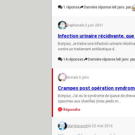
1
réponse
Dernière réponse le
8 janv. par
Bephana
le 2 juin 2021
Infection urinaire récidivante. que
Bonjour, Je traîne une infection urinaire récidi
contre un traitement antibiotique d...
14
réponses
Dernière réponse le
8 janv. pa
Anne
le 6 janv.
Crampes post opération syndrome
Bonjour, J’ai eu le syndrome de queue de cheval 
spasmes aux chevilles (mes pieds m...
Répondre
Maryliarasch
le 22 mai 2016