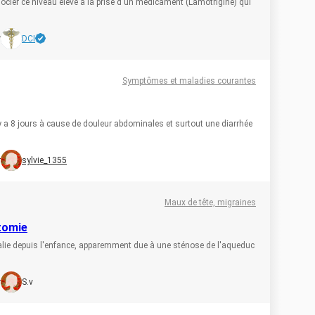
cier ce niveau élevé à la prise d'un médicament (Lamotrigine) qui
r
DCI
Symptômes et maladies courantes
y a 8 jours à cause de douleur abdominales et surtout une diarrhée
r
sylvie_1355
Maux de tête, migraines
stomie
phalie depuis l'enfance, apparemment due à une sténose de l'aqueduc
r
S.v