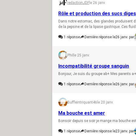
redactionJDF
le 26 janv.
Rôle et production des sucs diges
Dans notre estomac, des glandes produisent de
de la pepsine et de la lipase gastrique. Ces fluide
1
réponse
Dernière réponse le
26 janv. par
Phil
le 25 janv.
Incompatibilité groupe sanguin
Bonjour, Je suis du groupe ab+ Mes parents a+ et
1
réponse
Dernière réponse le
26 janv. par
Buffleintriquant46
le 20 janv.
Ma bouche est amer
Bonsoir depuis se soir je mange ma bouche est
1
réponse
Dernière réponse le
23 janv. par