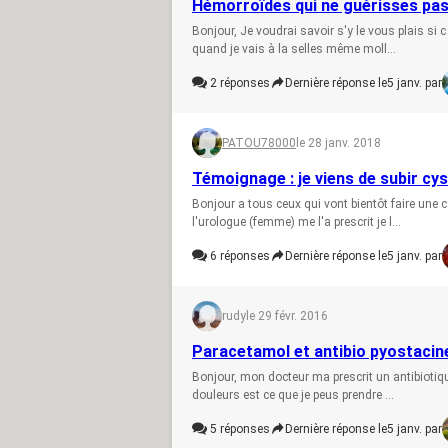
Hémorroïdes qui ne guérisses pa
Bonjour, Je voudrai savoir s'y le vous plais si
quand je vais à la selles même moll...
2
réponses
Dernière réponse le
5 janv. par
PATOU78000
le 28 janv. 2018
Témoignage : je viens de subir cy
Bonjour a tous ceux qui vont bientôt faire une 
l'urologue (femme) me l'a prescrit je l...
6
réponses
Dernière réponse le
5 janv. par
rudy
le 29 févr. 2016
Paracetamol et antibio pyostacine
Bonjour, mon docteur ma prescrit un antibiotiqu
douleurs est ce que je peus prendre ...
5
réponses
Dernière réponse le
5 janv. par