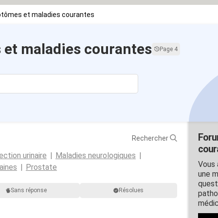
tômes et maladies courantes
et maladies courantes
Page 4
Foru
Rechercher
cour
ection urinaire
Maladies neurologiques
Vous 
aines
Prostate
une m
quest
Sans réponse
Résolues
patho
médic