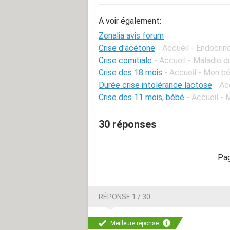
A voir également:
Zenalia avis forum
Crise d'acétone
- Accueil - Endocrin
Crise comitiale
- Accueil - Maladie d
Crise des 18 mois
- Accueil - Mon b
Durée crise intolérance lactose
- Ac
Crise des 11 mois, bébé
- Accueil -
30 réponses
RÉPONSE 1 / 30
Meilleure réponse