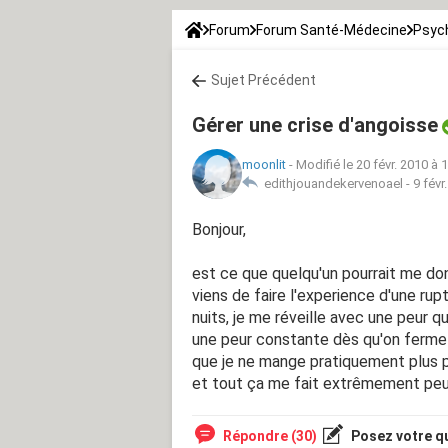
Forum
Forum Santé-Médecine
Psych
Sujet Précédent
Gérer une crise d'angoisse
moonlit
-
Modifié le 20 févr. 2010 à 
edithjouandekervenoael -
9 févr
Bonjour,
est ce que quelqu'un pourrait me don
viens de faire l'experience d'une ru
nuits, je me réveille avec une peur qu
une peur constante dès qu'on ferme l
que je ne mange pratiquement plus pa
et tout ça me fait extrêmement peu
Répondre (30)
Posez votre q