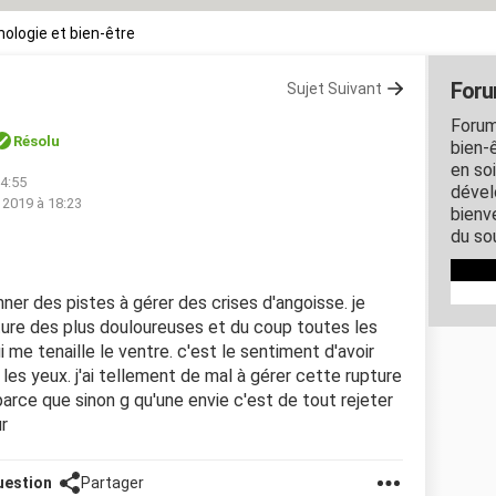
ologie et bien-être
Foru
Sujet Suivant
Forum
Résolu
bien-ê
en so
14:55
dével
. 2019 à 18:23
bienve
du so
ner des pistes à gérer des crises d'angoisse. je
pture des plus douloureuses et du coup toutes les
i me tenaille le ventre. c'est le sentiment d'avoir
es yeux. j'ai tellement de mal à gérer cette rupture
rce que sinon g qu'une envie c'est de tout rejeter
r
uestion
Partager