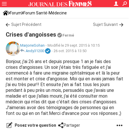
Forum
Forum Santé-Médecine
Symptômes et maladies courantes
Sujet Précédent
Sujet Suivant
Crises d'angoisses
Fermé
MarjorieSohan
-
Modifié le 29 sept. 2015 à 10:15
Andy31200
-
26 oct. 2015 à 13:50
Bonjour, j'ai 26 ans et depuis presque 1 an je fais des
crises d'angoisses. Un soir j'étais très fatiguée et j'ai
commencé à faire une migraine ophtalmique et là la peur
est monter et crise d'angoisse. Moi qui en avais jamais fait
j'ai eu très peur!! Et ensuite j'en ai fait tous les jours
pendant à peu près un mois, persuadés que j'avais une
maladie et que j'allais mourir, j'ai été consulter mon
médecin qui m'as dit que c'était des crises d'angoisses.
J'aimerais avoir des témoignages de personnes qui en
font ou qui en on fait.Merci d'avance pour vos réponses ;)
Posez votre question
Partager