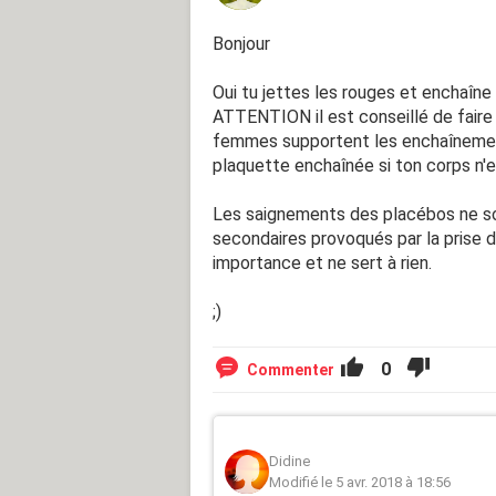
Bonjour
Oui tu jettes les rouges et enchaîne
ATTENTION il est conseillé de faire
femmes supportent les enchaînement.
plaquette enchaînée si ton corps n'e
Les saignements des placébos ne so
secondaires provoqués par la prise de
importance et ne sert à rien.
;)
0
Commenter
Didine
Modifié le 5 avr. 2018 à 18:56