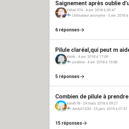
Saignement après oublie d'u
Yahel.974
-
4 avr. 2018 à 00:47
Utilisateur anonyme
-
5 avr. 2018 à
6 réponses
Pilule claréal,qui peut m aid
Kimk
-
4 avr. 2018 à 17:09
joraline
-
4 avr. 2018 à 19:08
5 réponses
Combien de pilule à prendre
sarah78
-
24 mars 2018 à 09:27
Andy31200
-
25 janv. 2019 à 07:41
15 réponses