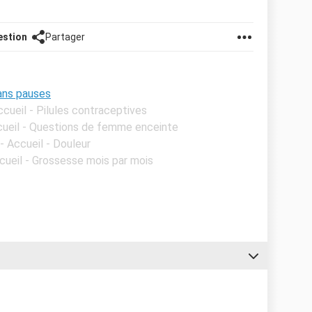
estion
Partager
ans pauses
ccueil - Pilules contraceptives
cueil - Questions de femme enceinte
- Accueil - Douleur
cueil - Grossesse mois par mois