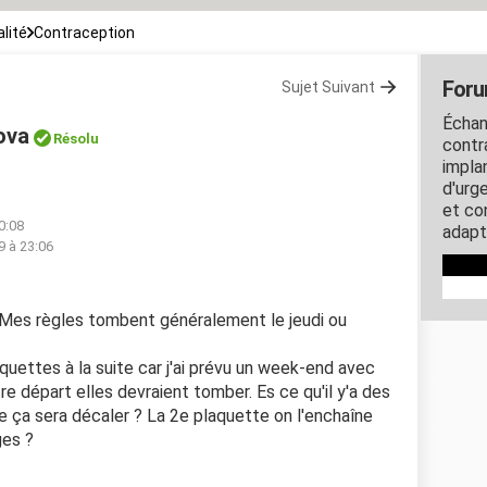
lité
Contraception
Foru
Sujet Suivant
Échan
ova
Résolu
contra
impla
d'urg
et co
0:08
adapt
9 à 23:06
 Mes règles tombent généralement le jeudi ou
quettes à la suite car j'ai prévu un week-end avec
e départ elles devraient tomber. Es ce qu'il y'a des
ue ça sera décaler ? La 2e plaquette on l'enchaîne
ges ?