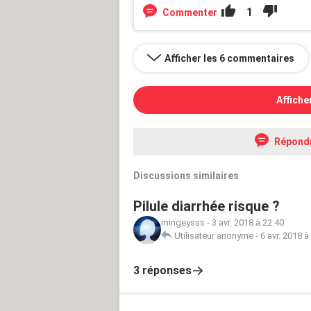
1
Commenter
Afficher les 6 commentaires
Affiche
Répond
Discussions similaires
Pilule diarrhée risque ?
mingeysss
-
3 avr. 2018 à 22:40
Utilisateur anonyme
-
6 avr. 2018 à
3 réponses