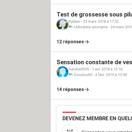
Test de grossesse sous pil
Rydaio
-
23 mars 2018 à 17:52
Utilisateur anonyme
-
24 mars 2018
12 réponses
Sensation constante de ves
Sandra9595
-
7 avr. 2018 à 13:16
Doudou69
-
4 févr. 2019 à 15:00
14 réponses
DEVENEZ MEMBRE EN QUEL