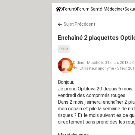
Forum
Forum Santé-Médecine
Sexua
Sujet Précédent
Enchaîné 2 plaquettes Optil
Pilule
Didine
-
Modifié le 31 mars 2018 à 0
Utilisateur anonyme -
5 févr. 201
Bonjour,
Je prend Optilova 20 depuis 6 mois.
vendredi des comprimés rouges.
Dans 2 mois j aimerai enchaîner 2 pla
mon copain et pile la semaine de notr
risques ? Et le mois suivant es ce q
directement sans prend des les rou