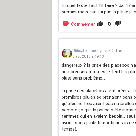
Et quel teste faut t'il faire ? Jai 17 a
premier mois que j'ai pris la pillule je 
0
Commenter
Utilisateur anonyme
>
Didine
5 avr. 2018 à 19:13
dangereux ? la prise des placébos n'a j
nombreuses femmes jettent les plac
plus) sans problème...
la prise des placébos a été créer artif
premières pilules se prenaient sans 
qu'elles ne trouvaient pas naturelles 
comme ça que la pause a été instauré
femmes qui en avaient besoin... sauf 
avoir... sous pilule tu continuerais 
temps).