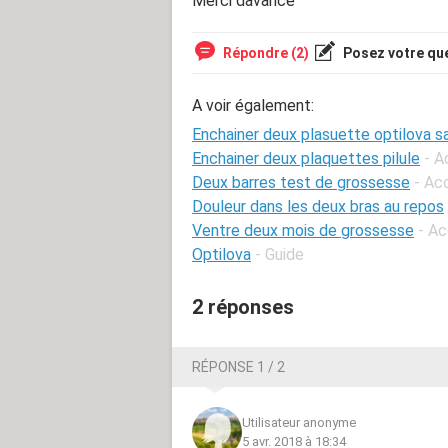
Merci davance
Répondre (2)
Posez votre qu
A voir également:
Enchainer deux plasuette optilova s
Enchainer deux plaquettes pilule
- A
Deux barres test de grossesse
- Ac
Douleur dans les deux bras au repos
Ventre deux mois de grossesse
- Ac
Optilova
- Guide
2 réponses
RÉPONSE 1 / 2
Utilisateur anonyme
5 avr. 2018 à 18:34