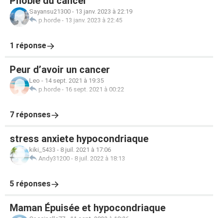
Phobie du cancer
Sayansu21300
-
13 janv. 2023 à 22:19
p.horde
-
13 janv. 2023 à 22:45
1 réponse
Peur d’avoir un cancer
Leo
-
14 sept. 2021 à 19:35
p.horde
-
16 sept. 2021 à 00:22
7 réponses
stress anxiete hypocondriaque
kiki_5433
-
8 juil. 2021 à 17:06
Andy31200
-
8 juil. 2022 à 18:13
5 réponses
Maman Épuisée et hypocondriaque