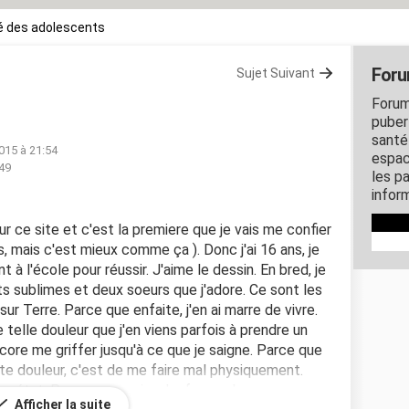
é des adolescents
Foru
Sujet Suivant
Forum
puber
santé
015 à 21:54
espac
:49
les p
inform
ur ce site et c'est la premiere que je vais me confier
s, mais c'est mieux comme ça ). Donc j'ai 16 ans, je
 à l'école pour réussir. J'aime le dessin. En bred, je
nts sublimes et deux soeurs que j'adore. Ce sont les
r Terre. Parce que enfaite, j'en ai marre de vivre.
e telle douleur que j'en viens parfois à prendre un
ore me griffer jusqu'à ce que je saigne. Parce que
te douleur, c'est de me faire mal physiquement.
 état. Pour eux, que je m'enferme dans ma
Afficher la suite