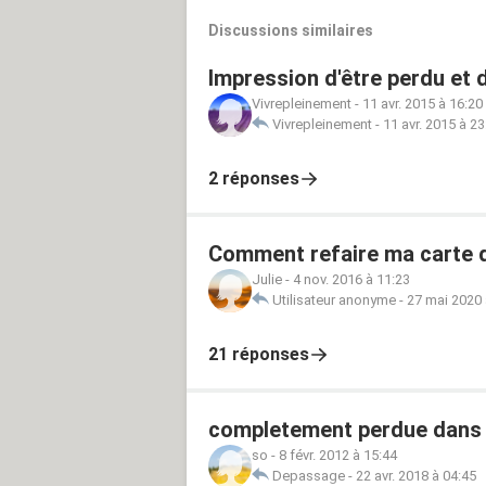
Discussions similaires
Impression d'être perdu et d
Vivrepleinement
-
11 avr. 2015 à 16:20
Vivrepleinement
-
11 avr. 2015 à 23
2 réponses
Comment refaire ma carte 
Julie
-
4 nov. 2016 à 11:23
Utilisateur anonyme
-
27 mai 2020 
21 réponses
completement perdue dans
so
-
8 févr. 2012 à 15:44
Depassage
-
22 avr. 2018 à 04:45