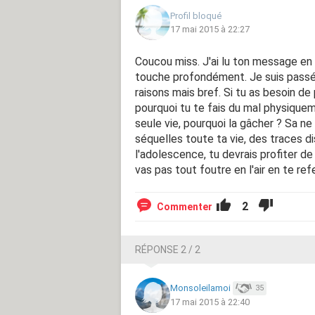
Profil bloqué
17 mai 2015 à 22:27
Coucou miss. J'ai lu ton message en 
touche profondément. Je suis passée 
raisons mais bref. Si tu as besoin de p
pourquoi tu te fais du mal physiquem
seule vie, pourquoi la gâcher ? Sa ne 
séquelles toute ta vie, des traces di
l'adolescence, tu devrais profiter de 
vas pas tout foutre en l'air en te re
2
Commenter
RÉPONSE 2 / 2
Monsoleilamoi
35
17 mai 2015 à 22:40