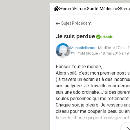
Forum
Forum Santé-Médecine
Sant
Sujet Précédent
Je suis perdue
Résolu
Monsoleilamoi
-
Modifié le 17 mai 2
Profil bloqué -
18 mai 2015 à 19
Bonsoir tout le monde,
Alors voilà, c'est mon premier post s
( à travers un écran et à des inconnu
suis au lycée. Je travaille enormement
suis une ado ordinaire. J'ai des pare
seules personnes quI me retiennent su
Chaque soir, je pleure. Je ressens un
ciseau pour me couper la peau ou enc
la seule chose qui peut soulager cet
Mes parents ne voient même pas mon