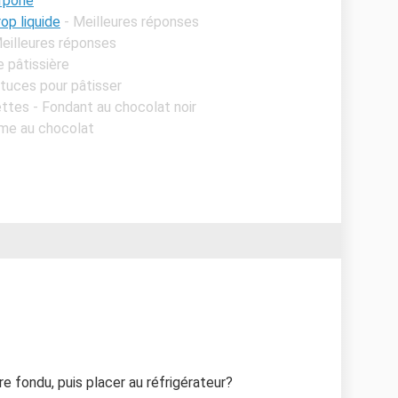
rpone
op liquide
- Meilleures réponses
Meilleures réponses
 pâtissière
stuces pour pâtisser
ttes - Fondant au chocolat noir
ème au chocolat
e fondu, puis placer au réfrigérateur?