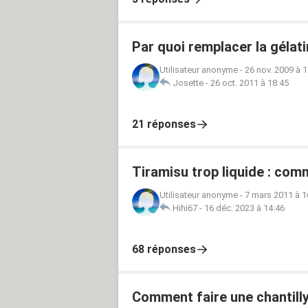
Par quoi remplacer la gélati
Utilisateur anonyme
-
26 nov. 2009 à 1
Josette
-
26 oct. 2011 à 18:45
21 réponses
Tiramisu trop liquide : com
Utilisateur anonyme
-
7 mars 2011 à 1
Hihi67
-
16 déc. 2023 à 14:46
68 réponses
Comment faire une chantilly