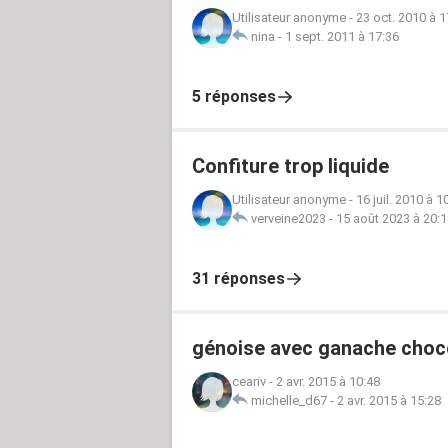
Utilisateur anonyme
-
23 oct. 2010 à 1
nina
-
1 sept. 2011 à 17:36
5 réponses
Confiture trop liquide
Utilisateur anonyme
-
16 juil. 2010 à 1
verveine2023
-
15 août 2023 à 20:
31 réponses
génoise avec ganache choc
ceariv
-
2 avr. 2015 à 10:48
michelle_d67
-
2 avr. 2015 à 15:28