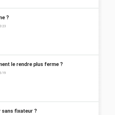
ne ?
3:23
ment le rendre plus ferme ?
6:19
 sans fixateur ?