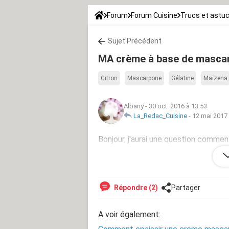
Forum
Forum Cuisine
Trucs et astu
Sujet Précédent
MA crème à base de mascar
Citron
Mascarpone
Gélatine
Maïzena
Albany
-
30 oct. 2016 à 13:53
La_Redac_Cuisine
-
12 mai 2017 
Bonjour, j'aurai une question commen
de mascarpone qui est trop liquide s
Répondre (2)
Partager
A voir également: