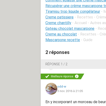
Comment epaissir une creme masca
Récupérer une crème mascarpone tr
Tiramisu trop liquide congélateur
- 
Creme patissiere
- Recettes - Crème
Creme chantilly
- Accueil - Autres a
Gateau chocolat mascarpone
- Rece
Creme au chocolat
- Recettes - Cr
Mascarpone recette
- Guide
2 réponses
RÉPONSE 1 / 2
Meilleure réponse
odd-w
3 nov. 2016 à 21:05
En y incorporant un morceau de beurr