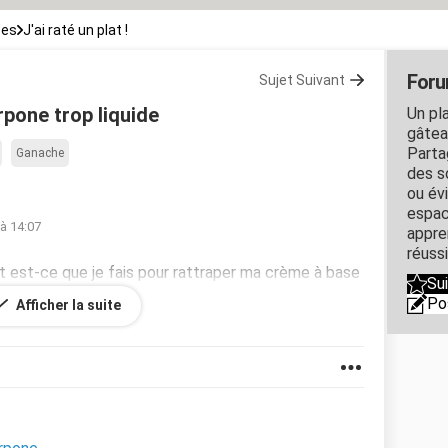
ces
J'ai raté un plat !
Forum
Sujet Suivant
pone trop liquide
Un pl
gâtea
Parta
Ganache
des s
ou év
espace
à 14:07
appre
réussi
t est-ce que je fais pour rattraper ma crème à base
Su
ans feuille de gélatine ?
Po
Afficher la suite