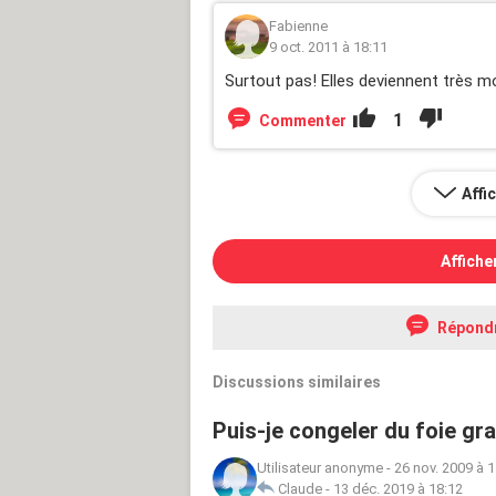
Fabienne
9 oct. 2011 à 18:11
Surtout pas! Elles deviennent très m
1
Commenter
Affi
Affiche
Répond
Discussions similaires
Puis-je congeler du foie gra
Utilisateur anonyme
-
26 nov. 2009 à 1
Claude
-
13 déc. 2019 à 18:12