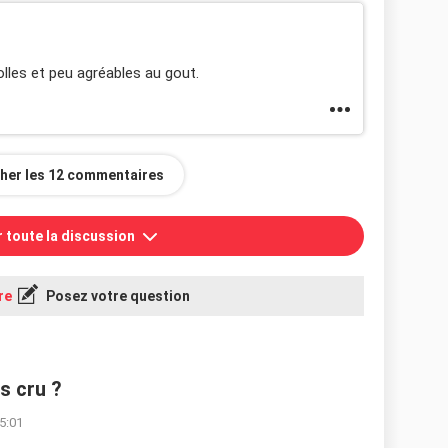
olles et peu agréables au gout.
cher les 12 commentaires
r toute la discussion
re
Posez votre question
s cru ?
5:01