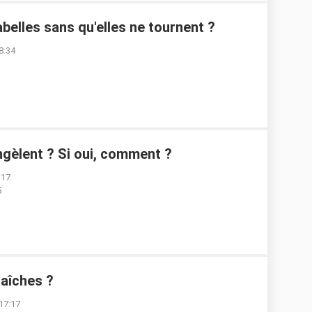
elles sans qu'elles ne tournent ?
8:34
ngèlent ? Si oui, comment ?
:17
5
raîches ?
 17:17