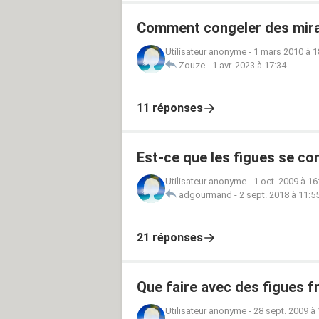
Comment congeler des mirab
Utilisateur anonyme
-
1 mars 2010 à 1
Zouze
-
1 avr. 2023 à 17:34
11 réponses
Est-ce que les figues se co
Utilisateur anonyme
-
1 oct. 2009 à 16
adgourmand
-
2 sept. 2018 à 11:5
21 réponses
Que faire avec des figues f
Utilisateur anonyme
-
28 sept. 2009 à