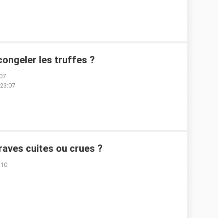
congeler les truffes ?
:07
 23:07
raves cuites ou crues ?
:10