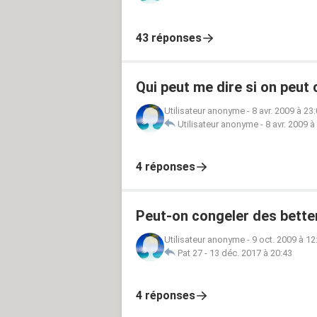
43 réponses
Qui peut me dire si on peut 
Utilisateur anonyme
-
8 avr. 2009 à 23
Utilisateur anonyme
-
8 avr. 2009 à
4 réponses
Peut-on congeler des bette
Utilisateur anonyme
-
9 oct. 2009 à 12
Pat 27
-
13 déc. 2017 à 20:43
4 réponses