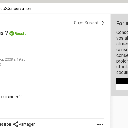
ces
Conservation
Foru
Sujet Suivant
es ?
Conse
Résolu
vos al
alime
conse
conse
oût 2009 à 19:25
prolo
5
stock
sécuri
 cuisinées?
estion
Partager