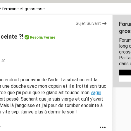
 féminine et grossesse
Foru
Sujet Suivant
gros
nceinte ?!
Résolu/Fermé
Forum
long d
gross
Parta
9:40
dans 
n endroit pour avoir de l'aide. La situation est la
 pris une douche avec mon copain et il a frotté son truc
rce que j'ai peur que le gland ait touché mon
vagin
it passé. Sachant que je suis vierge et qu'il y'avait
Mais là j'angoisse et j'ai peur de tomber enceinte à
te svp, j'arrive plus à dormir le soir !
r