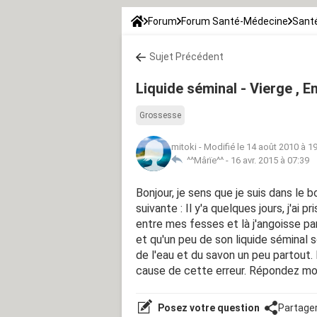
Forum
Forum Santé-Médecine
Santé
Sujet Précédent
Liquide séminal - Vierge , E
Grossesse
mitoki
-
Modifié le 14 août 2010 à 1
^^Mârïe^^ -
16 avr. 2015 à 07:39
Bonjour, je sens que je suis dans le bo
suivante : Il y'a quelques jours, j'ai
entre mes fesses et là j'angoisse pa
et qu'un peu de son liquide séminal so
de l'eau et du savon un peu partout. 
cause de cette erreur. Répondez moi vi
Posez votre question
Partage