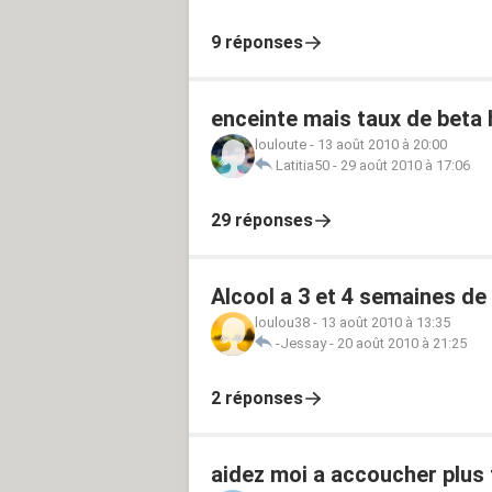
9 réponses
enceinte mais taux de beta 
louloute
-
13 août 2010 à 20:00
Latitia50
-
29 août 2010 à 17:06
29 réponses
Alcool a 3 et 4 semaines d
loulou38
-
13 août 2010 à 13:35
-Jessay
-
20 août 2010 à 21:25
2 réponses
aidez moi a accoucher plus tot !