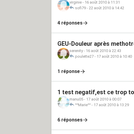
virginie
-
16 août 2010 à 11:31
sofi79
-
22 août 2010 à 14:42
4 réponses
GEU-Douleur après methotr
serenity
-
16 août 2010 à 22:43
poulette27
-
17 août 2010 à 10:40
1 réponse
1 test negatif,est ce trop to
manu05
-
17 août 2010 à 00:07
^^Marie^^
-
17 août 2010 à 13:29
6 réponses