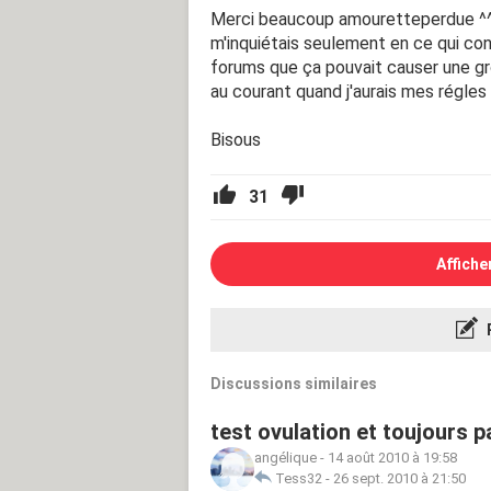
Merci beaucoup amouretteperdue ^^ 
m'inquiétais seulement en ce qui conc
forums que ça pouvait causer une gro
au courant quand j'aurais mes régles :
Bisous
31
Affiche
Discussions similaires
test ovulation et toujours 
angélique
-
14 août 2010 à 19:58
Tess32
-
26 sept. 2010 à 21:50