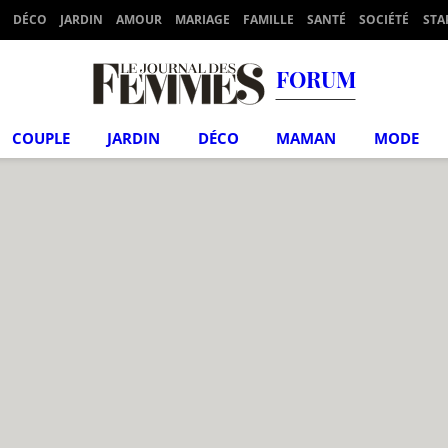
DÉCO
JARDIN
AMOUR
MARIAGE
FAMILLE
SANTÉ
SOCIÉTÉ
STA
FORUM
COUPLE
JARDIN
DÉCO
MAMAN
MODE