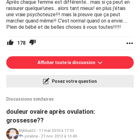
Après chaque femme est différente... mais si ça peut en
rassurer quelque'unes... alors tant mieux! en plus j'étais
une vraie psychoteuze!!! mais la preuve que ça peut
marcher quand même!! C'est normal quand on a envie.....
Plein de bébé et de belles choses à vous toutes!!!!!
178
Afficher toute la discussion
Posez votre question
Discussions similaires
douleur ovaire après ovulation:
grossesse??
lilyblue22
-
11 mai 2010 à 17:33
joraline
-
27 nov. 2013 à 13:49