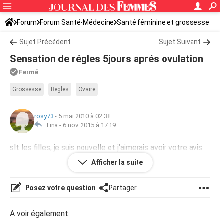
Forum
Forum Santé-Médecine
Santé féminine et grossesse
Ovulation
Sujet Précédent
Sujet Suivant
Sensation de régles 5jours aprés ovulation
Fermé
Grossesse
Regles
Ovaire
rosy73
-
5 mai 2010 à 02:38
Tina -
6 nov. 2015 à 17:19
slt les filles, je suis nouvelle et j'aimerais avoir votre avis.
j'ai ne sensation de régles 5jours aprés mon ovulation ,
Afficher la suite
penssez vous qu les vilaines vont déja débarquer?
Posez votre question
Partager
A voir également: