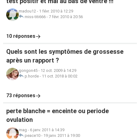
test positif et mal au bas de ventre !!!
madou12
-
1 févr. 2010 à 12:29
miss-titi666
-
7 févr. 2010 à 20:56
10 réponses
Quels sont les symptômes de grossesse
après un rapport ?
gongon45
-
12 oct. 2009 à 14:29
p.horde
-
11 oct. 2018 à 00:02
73 réponses
perte blanche = enceinte ou periode
ovulation
mag
-
6 janv. 2011 à 14:39
peace10
-
19 janv. 2011 à 19:00