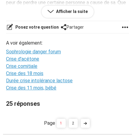
peur de perdre une certaine personne a cause de sa. Que
doit je faire pour m'en sortir et vivre comme tout le
Afficher la suite
monde ??
Posez votre question
Partager
A voir également:
Sophrologie danger forum
Crise d'acétone
Crise comitiale
Crise des 18 mois
Durée crise intolérance lactose
Crise des 11 mois, bébé
25 réponses
1
2