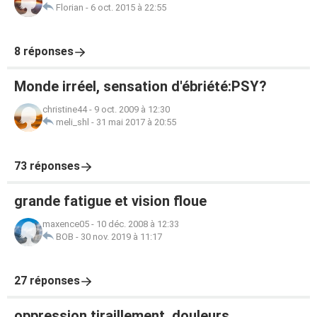
Florian
-
6 oct. 2015 à 22:55
8 réponses
Monde irréel, sensation d'ébriété:PSY?
christine44
-
9 oct. 2009 à 12:30
meli_shl
-
31 mai 2017 à 20:55
73 réponses
grande fatigue et vision floue
maxence05
-
10 déc. 2008 à 12:33
BOB
-
30 nov. 2019 à 11:17
27 réponses
oppression tiraillement..douleurs