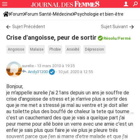
Forum
Forum Santé-Médecine
Psychologie et bien-être
Sujet Précédent
Sujet Suivant
Crise d'angoisse, peur de sortir
Résolu
/Fermé
Angoisse
Malaise
Phobie
Anxiété
Dépression
aurelie
-
13 mars 2010 à 19:35
Andy31200
-
10 juil. 2020 à 12:55
Bonjour,
je m'appelle aurelie j'ai 21ans depuis un ans je souffre de
crise d'angoisse de stress et je n'arrive plus a sortir des
que je me met a stressé jai mal au ventre et je doit aller
au toilette plus des bouffé de chaleur la tete qui tourne ...
c'est un cauchemard des que je vais a quelque part j'ai
peur meme pour allé boire un verre avec une amie c'est un
enfer je sais plus quoi faire je vie plus je pleure trés
souvent parce que j'en ai marre d'etre malade et que j'ai