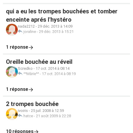
qui a eu les trompes bouchées et tomber
enceinte aprés l'hystéro
nada2212
-
29 déc. 2013 à 14:09
joraline
-
29 déc. 2013 à 15:21
1 réponse
Oreille bouchée au réveil
Scredko
-
17 oct. 2014 à 08:14
^^Mârïe^^
-
17 oct. 2014 à 08:19
1 réponse
2 trompes bouchée
ivoiris
-
25 juil. 2008 à 12:59
hatce
-
21 août 2009 à 22:28
10 réponses