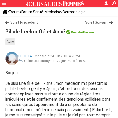
Forum
Forum Santé-Médecine
Dermatologie
Sujet Précédent
Sujet Suivant
Pillule Leeloo Gé et Acné
Résolu/Fermé
Acné
EDLIHTA
-
Modifié le 24 juin 2018 à 23:24
Utilisateur anonyme -
27 juin 2018 à 16:50
Bonjour,
Je suis une fille de 17 ans , mon médecin m’a prescrit la
pillule Leeloo gé il y a 4jour , d’abord pour des raisons
contraceptives mais surtout à cause de règles très
irrégulières et le gonflement des ganglions axillaires dans
les seins qui est apparement dû à un problème de
hormonal ( mon médecin ne sais pas vraiment ) Enfin bref ,
je me suis renseigné sur la pille et je n’ai pas tout compris