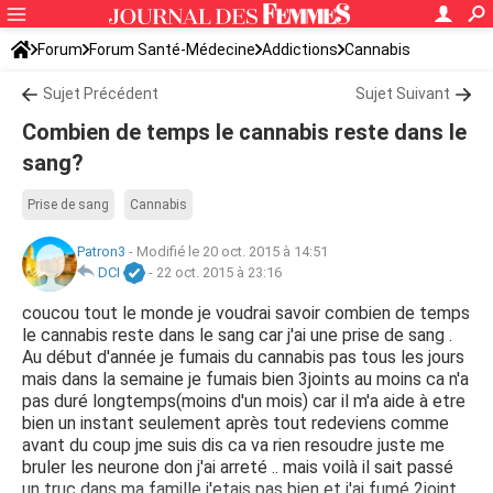
Forum
Forum Santé-Médecine
Addictions
Cannabis
Sujet Précédent
Sujet Suivant
Combien de temps le cannabis reste dans le
sang?
Prise de sang
Cannabis
Patron3
-
Modifié le 20 oct. 2015 à 14:51
DCI
-
22 oct. 2015 à 23:16
coucou tout le monde je voudrai savoir combien de temps
le cannabis reste dans le sang car j'ai une prise de sang .
Au début d'année je fumais du cannabis pas tous les jours
mais dans la semaine je fumais bien 3joints au moins ca n'a
pas duré longtemps(moins d'un mois) car il m'a aide à etre
bien un instant seulement après tout redeviens comme
avant du coup jme suis dis ca va rien resoudre juste me
bruler les neurone don j'ai arreté .. mais voilà il sait passé
un truc dans ma famille j'etais pas bien et j'ai fumé 2joint