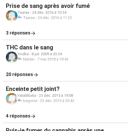
Prise de sang après avoir fumé
Taaraa
-
24 déc. 2016 à 10:34
Taaraa
-
24 déc. 2016 à 11:23
3 réponses
THC dans le sang
Vodka
-
8 juil. 2009 à 03:34
Mataki
-
7 mai 2018 à 19:42
20 réponses
Enceinte petit joint?
Yatalilibata
-
23 déc. 2015 à 19:08
begonie
-
23 déc. 2015 à 20:42
4 réponses
Puis-je fumer du cannabis après une