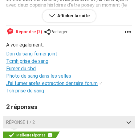
avec deux copains histoires d'etre posey un moment (le
petard n'etait pas fort) . J'ai fumé il y'a 6jours ma prise de
Afficher la suite
sang est dans 2jours.Est ce que le cannabis est toujours
present dans mon sang ?
Mes amis me conseillent de boir beaucoup de lait.Est ce
Répondre (2)
Partager
que le lait ferras disparaitre le cannabis de mon sang ?
A voir également:
Don du sang fumer joint
Tcmh prise de sang
Fumer du cbd
Photo de sang dans les selles
J'ai fumer après extraction dentaire forum
✓
Tsh prise de sang
2 réponses
RÉPONSE 1 / 2
Meilleure réponse