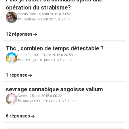
opération du strabisme?
rbhbry1988
-
5 août 2015 à 23:52
joraline
-
6 août 2015 à 23:17
12 réponses
Thc , combien de temps détectable ?
Louna11100
-
18 juin 2015 à 20:59
Gatsuya
-
18 juin 2015 à 21:59
1 réponse
sevrage cannabique angoisse valium
Gwen
-
25 juin 2016 à 00:22
Andy31200
-
26 juin 2016 à 13:23
6 réponses