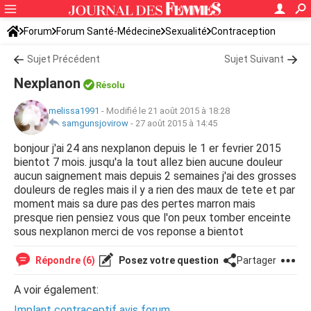
Forum
Forum Santé-Médecine
Sexualité
Contraception
Sujet Précédent
Sujet Suivant
Nexplanon
Résolu
melissa1991
-
Modifié le 21 août 2015 à 18:28
samgunsjovirow
-
27 août 2015 à 14:45
bonjour j'ai 24 ans nexplanon depuis le 1 er fevrier 2015
bientot 7 mois. jusqu'a la tout allez bien aucune douleur
aucun saignement mais depuis 2 semaines j'ai des grosses
douleurs de regles mais il y a rien des maux de tete et par
moment mais sa dure pas des pertes marron mais
presque rien pensiez vous que l'on peux tomber enceinte
sous nexplanon merci de vos reponse a bientot
Répondre (6)
Posez votre question
Partager
A voir également:
Implant contraceptif avis forum