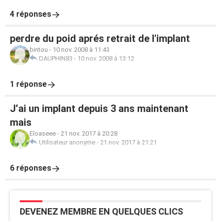
4 réponses
perdre du poid aprés retrait de l'implant
bintou
-
10 nov. 2008 à 11:43
DAUPHIN83
-
10 nov. 2008 à 13:12
1 réponse
J’ai un implant depuis 3 ans maintenant
mais
Eloaseee
-
21 nov. 2017 à 20:28
Utilisateur anonyme
-
21 nov. 2017 à 21:21
6 réponses
DEVENEZ MEMBRE EN QUELQUES CLICS