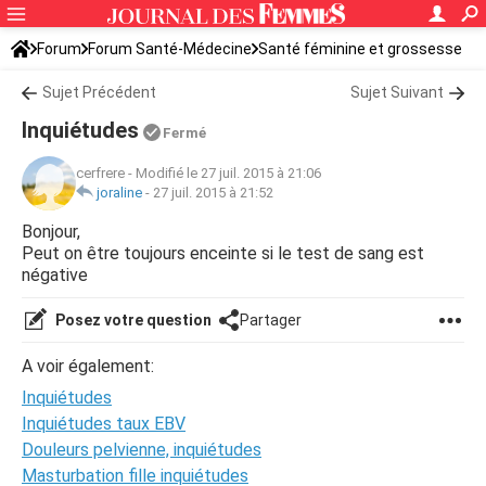
Forum
Forum Santé-Médecine
Santé féminine et grossesse
Infertilité
Sujet Précédent
Sujet Suivant
Inquiétudes
Fermé
cerfrere
-
Modifié le 27 juil. 2015 à 21:06
joraline
-
27 juil. 2015 à 21:52
Bonjour,
Peut on être toujours enceinte si le test de sang est
négative
Posez votre question
Partager
A voir également:
Inquiétudes
Inquiétudes taux EBV
Douleurs pelvienne, inquiétudes
Masturbation fille inquiétudes