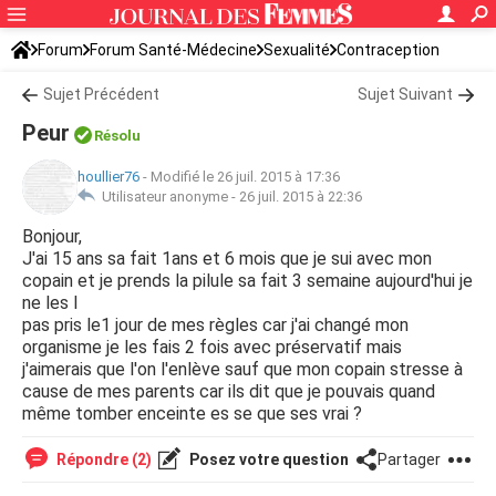
Forum
Forum Santé-Médecine
Sexualité
Contraception
Sujet Précédent
Sujet Suivant
Peur
Résolu
houllier76
-
Modifié le 26 juil. 2015 à 17:36
Utilisateur anonyme -
26 juil. 2015 à 22:36
Bonjour,
J'ai 15 ans sa fait 1ans et 6 mois que je sui avec mon
copain et je prends la pilule sa fait 3 semaine aujourd'hui je
ne les l
pas pris le1 jour de mes règles car j'ai changé mon
organisme je les fais 2 fois avec préservatif mais
j'aimerais que l'on l'enlève sauf que mon copain stresse à
cause de mes parents car ils dit que je pouvais quand
même tomber enceinte es se que ses vrai ?
Répondre (2)
Posez votre question
Partager