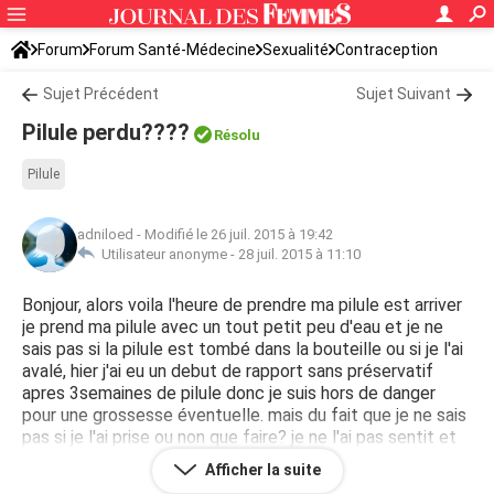
Forum
Forum Santé-Médecine
Sexualité
Contraception
Sujet Précédent
Sujet Suivant
Pilule perdu????
Résolu
Pilule
adniloed
-
Modifié le 26 juil. 2015 à 19:42
Utilisateur anonyme -
28 juil. 2015 à 11:10
Bonjour, alors voila l'heure de prendre ma pilule est arriver
je prend ma pilule avec un tout petit peu d'eau et je ne
sais pas si la pilule est tombé dans la bouteille ou si je l'ai
avalé, hier j'ai eu un debut de rapport sans préservatif
apres 3semaines de pilule donc je suis hors de danger
pour une grossesse éventuelle. mais du fait que je ne sais
pas si je l'ai prise ou non que faire? je ne l'ai pas sentit et
je ne l'ai pas vue dans la bouteille.
Afficher la suite
que faire??