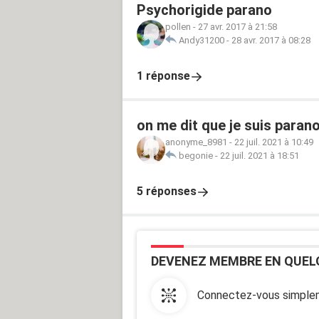
Psychorigide parano
pollen
-
27 avr. 2017 à 21:58
Andy31200
-
28 avr. 2017 à 08:28
1 réponse
on me dit que je suis paran
anonyme_8981
-
22 juil. 2021 à 10:49
begonie
-
22 juil. 2021 à 18:51
5 réponses
DEVENEZ MEMBRE EN QUEL
Connectez-vous simplem