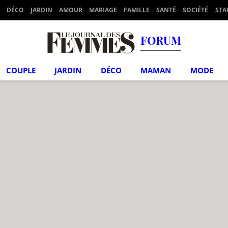
DÉCO
JARDIN
AMOUR
MARIAGE
FAMILLE
SANTÉ
SOCIÉTÉ
STA
FORUM
COUPLE
JARDIN
DÉCO
MAMAN
MODE