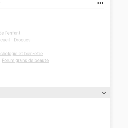
r
de l'enfant
ccueil - Drogues
chologie et bien-être
-
Forum grains de beauté