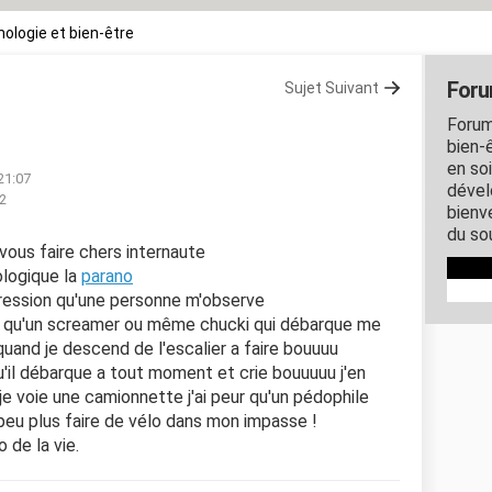
ologie et bien-être
Foru
Sujet Suivant
Forum
bien-ê
en so
 21:07
dével
42
bienve
du so
vous faire chers internaute
ologique la
parano
mpression qu'une personne m'observe
ur qu'un screamer ou même chucki qui débarque me
quand je descend de l'escalier a faire bouuuu
u'il débarque a tout moment et crie bouuuuu j'en
e je voie une camionnette j'ai peur qu'un pédophile
e peu plus faire de vélo dans mon impasse !
 de la vie.