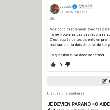
begonie
9 265
22 juin 2015 à 21:42
OK..
Voir donc directement avec tes parents
Tu ne trouveras pas des réponses su
C'est auprès de tes parents en premi
habituel que tu dois discuter de tes
La question ici va donc se fermer.
0
Discussions similaires
JE DEVIEN PARANO =O AIDER
Diina_x3
-
1 févr. 2010 à 15:44