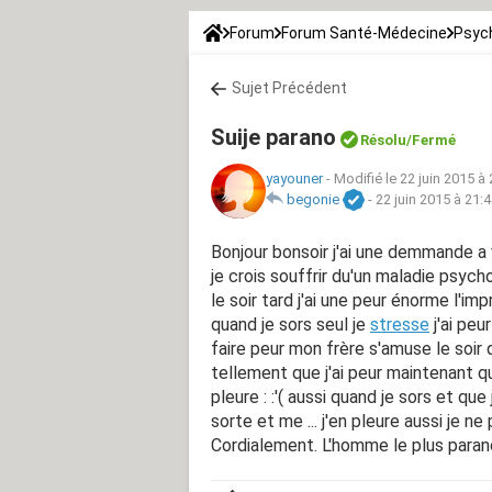
Forum
Forum Santé-Médecine
Psych
Sujet Précédent
Suije parano
Résolu/Fermé
yayouner
-
Modifié le 22 juin 2015 à
begonie
-
22 juin 2015 à 21:
Bonjour bonsoir j'ai une demmande a 
je crois souffrir du'un maladie psych
le soir tard j'ai une peur énorme l'i
quand je sors seul je
stresse
j'ai pe
faire peur mon frère s'amuse le soir 
tellement que j'ai peur maintenant q
pleure : :'( aussi quand je sors et qu
sorte et me ... j'en pleure aussi je n
Cordialement. L'homme le plus parano