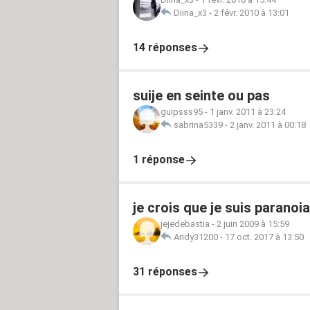
Diina_x3
-
2 févr. 2010 à 13:01
14 réponses
suije en seinte ou pas
guipsss95
-
1 janv. 2011 à 23:24
sabrina5339
-
2 janv. 2011 à 00:18
1 réponse
je crois que je suis paranoi
jejedebastia
-
2 juin 2009 à 15:59
Andy31200
-
17 oct. 2017 à 13:50
31 réponses