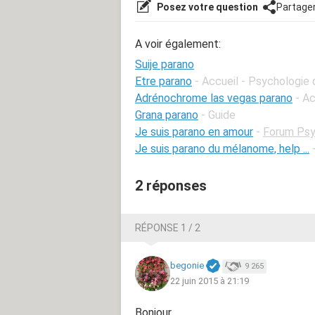
Posez votre question
Partage
A voir également:
Suije parano
Etre parano
- Accueil - Psychologie 
Adrénochrome las vegas parano
- A
Grana parano
- Guide
Je suis parano en amour
-
Forum Psy
Je suis parano du mélanome, help ...
2 réponses
RÉPONSE 1 / 2
begonie
9 265
22 juin 2015 à 21:19
Bonjour.