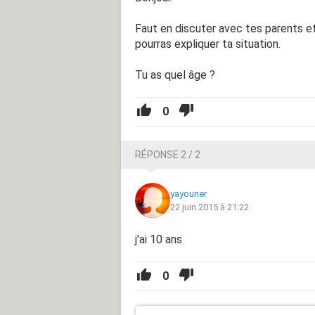
Faut en discuter avec tes parents et
pourras expliquer ta situation.
Tu as quel âge ?
0
RÉPONSE 2 / 2
yayouner
22 juin 2015 à 21:22
j'ai 10 ans
0