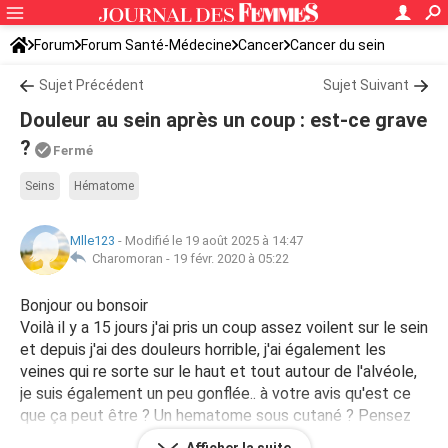
Forum
Forum Santé-Médecine
Cancer
Cancer du sein
Sujet Précédent
Sujet Suivant
Douleur au sein après un coup : est-ce grave
?
Fermé
Seins
Hématome
Mlle123
-
Modifié le 19 août 2025 à 14:47
Charomoran -
19 févr. 2020 à 05:22
Bonjour ou bonsoir
Voilà il y a 15 jours j'ai pris un coup assez voilent sur le sein
et depuis j'ai des douleurs horrible, j'ai également les
veines qui re sorte sur le haut et tout autour de l'alvéole,
je suis également un peu gonflée.. à votre avis qu'est ce
que ça peut être ? Un hematome sous cutané ? Pensez
vous que je dois aller voir le médecin ? Merci d'avance !