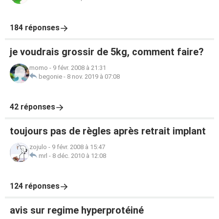
184 réponses
je voudrais grossir de 5kg, comment faire?
momo
-
9 févr. 2008 à 21:31
begonie
-
8 nov. 2019 à 07:08
42 réponses
toujours pas de règles après retrait implant
zojulo
-
9 févr. 2008 à 15:47
mrl
-
8 déc. 2010 à 12:08
124 réponses
avis sur regime hyperprotéiné