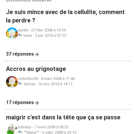
Discussions similaires
Je suis mince avec de la cellulite, comment
la perdre ?
aurely
-
27 févr. 2008 à 19:34
laura
-
3 juil. 2010 à 07:15
37 réponses
Accros au grignotage
columbo38
-
4 mars 2008 à 11:46
fannyx
-
16 nov. 2010 à 18:17
17 réponses
maigrir c'est dans la tête que ça se passe
babarjo
-
7 mars 2008 à 08:23
^^Marie^^
-
3 sept. 2008 à 20:15