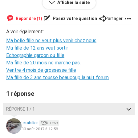
l'enfant au moins une demi-journée, la mère a répondu
Afficher la suite
"PAS QUESTION".
Répondre (1)
Posez votre question
Partager
Cette dernière me reproche de l'avoir traité de grosse.
Lorsque que je l'ai vu enceinte pour la première fois, en lui
A voir également:
disant bonjour, je lui ai caressé le ventre en lui disant "alors
Ma belle fille ne veut plus venir chez nous
ma grosse".
Ma fille de 12 ans veut sortir
Echographie garcon ou fille
Ce n'était pas méchant de ma part. Depuis, elle me fait la
tête et c'est à peine si j'ose prendre la petite lorsque la
Ma fille de 20 mois ne marche pas.
vois.
Ventre 4 mois de grossesse fille
Ma fille de 3 ans tousse beaucoup la nuit forum
Pouvez-vous me dire ce que je dois faire car je souffre de
cette situation ?
1 réponse
Je vous remercie et vous souhaite une belle journée.
RÉPONSE 1 / 1
lekabilien
1 259
30 août 2017 à 12:58