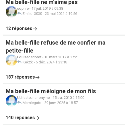
Ma belle-fille ne m'aime pas
sophie
-
17 juil. 2019 à 09:38
Emilie_3030
-
23 mai 2021 à 19:56
12 réponses
Ma belle-fille refuse de me confier ma
petite-fille
Louisedecorot
-
10 mars 2017 à 17:21
Kekzk
-
6 déc. 2024 à 23:18
187 réponses
Ma belle-fille m'éloigne de mon fils
Utilisateur anonyme
-
15 avr. 2010 à 15:00
Mamiegato
-
29 janv. 2025 à 18:57
140 réponses