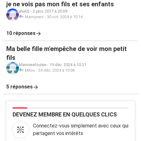
je ne vois pas mon fils et ses enfants
alie02
-
2 janv. 2017 à 20:09
Mamyvero
-
30 oct. 2024 à 10:14
10 réponses
Ma belle fille m'empêche de voir mon petit
fils
Mamierefoulee
-
19 déc. 2024 à 10:21
Milou
-
24 déc. 2024 à 10:06
5 réponses
DEVENEZ MEMBRE EN QUELQUES CLICS
Connectez-vous simplement avec ceux qui
partagent vos intérêts