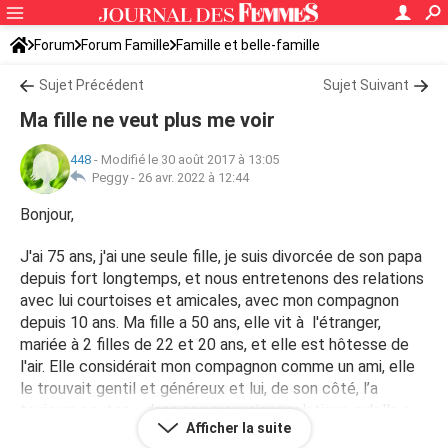
Forum
Forum Famille
Famille et belle-famille
Sujet Précédent
Sujet Suivant
Ma fille ne veut plus me voir
448
-
Modifié le 30 août 2017 à 13:05
Peggy -
26 avr. 2022 à 12:44
Bonjour,
J'ai 75 ans, j'ai une seule fille, je suis divorcée de son papa
depuis fort longtemps, et nous entretenons des relations
avec lui courtoises et amicales, avec mon compagnon
depuis 10 ans. Ma fille a 50 ans, elle vit à l'étranger,
mariée à 2 filles de 22 et 20 ans, et elle est hôtesse de
l'air. Elle considérait mon compagnon comme un ami, elle
le trouvait gentil et généreux et lui, de son côté, l’a
toujours soutenu, dans ses mauvaises relations qu'elle a
Afficher la suite
eues avec sa belle mère.