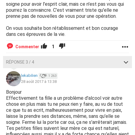
soigne pour avoir l'esprit clair, mais ce n'est pas vous qui
je faire ? C'est surtout le contact avec mes petites filles
pourrez la convaincre. C'est vraiment triste qu'elle ne
qui me manque, dont l’ainée dont j'étais très proche.
prenne pas de nouvelles de vous pour une opération.
Comme je le répète dans son travail et en société, elle
est agréable.
On vous souhaite bon rétablissement et bon courage
Merci de vos avis et réponses.
dans ces épreuves de la vie.
1
Commenter
RÉPONSE 3 / 4
lekabilien
1 263
28 août 2017 à 13:38
Bonjour
Effectivement ta fille a un problème d'alcool voir autre
chose en plus mais tu ne peux rien y faire, au vu de tout
ce que tu as ecrit, malheureusement pour vivre en paix,
laisse la prendre ses distances, même, sans qu'elle se
soigne. Ferme lui la porte car oui, ça ne s'arrêterait jamais.
Tes petites filles suivent leur mère ce qui est naturel,
influencées aussi, mais il y a de forte chance qu'elles aient