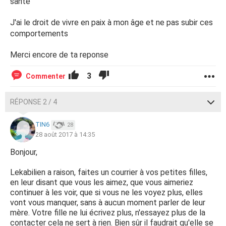
santé
plus à mes messages.
J'ai le droit de vivre en paix à mon âge et ne pas subir ces
Trop, c'est trop pour moi je lui ai écrit une lettre trempée
comportements
dans le vitriole, où je lui dit tout ce que j'ai sur le coeur par
rapport à son comportement avec moi, sa propre famille.
Merci encore de ta reponse
Pas de réactions. mais j'ajoute qu'elle est toujours la
victime de tout le monde, elle est toujours blanche... Cela
3
Commenter
fait un mois et je suis mal dans cette situation, je rentre
en clinique aujourd'hui pour une intervention, elles le
RÉPONSE 2 / 4
savent et je n'ai même pas eu un petit mot, mais je ne
veux pas non plus céder, car elle recommence à chaque
fois.
TIN6
28
28 août 2017 à 14:35
Bonjour,
Je vois vos réponses et vous avez raison, il faut qu'elle se
fasse soigner au niveau de l'alcool et je pense qu'elle doit
Lekabilien a raison, faites un courrier à vos petites filles,
être bipolaire pour devenir une furie dangereuse par
en leur disant que vous les aimez, que vous aimeriez
moment, mais il est impensable pour elle d'aller se faire
continuer à les voir, que si vous ne les voyez plus, elles
suivre, car elle est normale et c'est moi, mon compagnon
vont vous manquer, sans à aucun moment parler de leur
mère. Votre fille ne lui écrivez plus, n'essayez plus de la
et les autres qui ne le sont pas. Son papa a été mis au
contacter cela ne sert à rien. Bien sûr il faudrait qu'elle se
courant et il condamne ce qu’elle vient de faire. Que dois