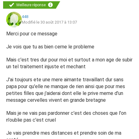
respect, jamais une parole ni un geste affectueux, alors
Meilleure réponse
que j'ai toujours tout fait pour elle dans la limite de mes
448
moyens.
Modifié le 30 août 2017 à 13:07
Il y a un mois, elle est venue seule chez mon compagnon,
Merci pour ce message
elle a commencé comme à son habitude à chercher une
histoire sur un sujet qui ne la regardait pas, mon
Je vois que tu as bien cerne le probleme
compagnon reste calme comme a son habitude, lui a
simplement dit que cela ne la regardait pas, elle avait 4
Mais c'est tres dur pour moi et surtout a mon age de subir
whiskys/coca dans le nez ... Elle est rentrée dans une
un tel traitement injuste et mechant
colère noire, elle lui a jeté un verre d'eau à la figure, lui a
J'ai toujours ete une mere aimante travaillant dur sans
dit des insultes en anglais, fait des gestes obscènes et
papa pour qu'elle ne manque de rien ainsi que pour mes
l'a traité de vieux con... Il a 80 ans.... Pour une fois, car j'ai
petites filles que j'aiderai dont elle le prive meme d'un
toujours essayer de la défendre, j'ai pris le parti de mon
message cervelles vivent en grande bretagne
compagnon. Elle a vu rouge, elle partait le lendemain, j'ai
eu le droit à des messages méchants, pas respectueux...
Mais je ne vais pas pardonner c'est des choses que l'on
et elle m'a dit "je ne veux pas d'histoires, je te bloque de
n'oublie pas c'est cruel
partout, je ne veux plus te voir", et c'est ce qu'elle a fait
depuis un mois, en manipulant au passage, car elle sait
Je vais prendre mes distances et prendre soin de ma
très bien le faire, son mari et ses 2 filles qui ne répondent