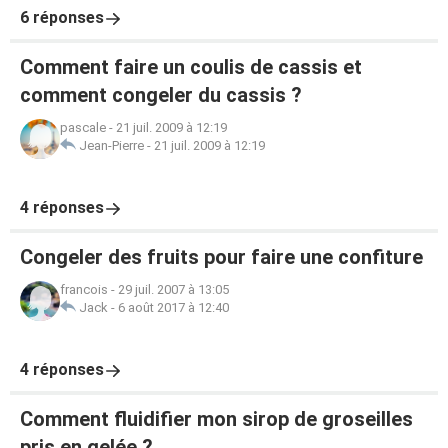
6 réponses
Comment faire un coulis de cassis et
comment congeler du cassis ?
pascale
-
21 juil. 2009 à 12:19
Jean-Pierre
-
21 juil. 2009 à 12:19
4 réponses
Congeler des fruits pour faire une confiture
francois
-
29 juil. 2007 à 13:05
Jack
-
6 août 2017 à 12:40
4 réponses
Comment fluidifier mon sirop de groseilles
pris en gelée ?