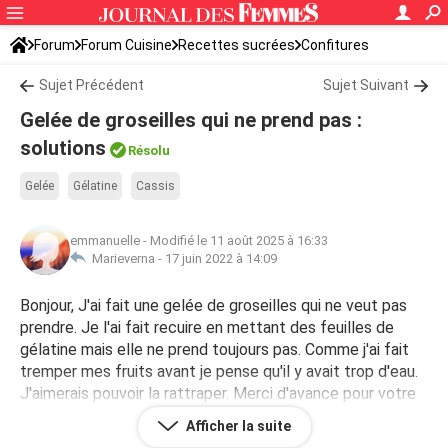
Forum
Forum Cuisine
Recettes sucrées
Confitures
Sujet Précédent
Sujet Suivant
Gelée de groseilles qui ne prend pas :
solutions
Résolu
Gelée
Gélatine
Cassis
emmanuelle
-
Modifié le 11 août 2025 à 16:33
Marieverna -
17 juin 2022 à 14:09
Bonjour, J'ai fait une gelée de groseilles qui ne veut pas
prendre. Je l'ai fait recuire en mettant des feuilles de
gélatine mais elle ne prend toujours pas. Comme j'ai fait
tremper mes fruits avant je pense qu'il y avait trop d'eau.
J'aimerais pouvoir la rattraper. Merci d'avance pour votre
aide.
Afficher la suite